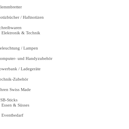
lemmbretter
otizbücher / Haftnotizen
chreibwaren
Elektronik & Technik
eleuchtung / Lampen
omputer- und Handyzubehör
owerbank / Ladegeräte
echnik-Zubehör
hren Swiss Made
SB-Sticks
Essen & Süsses
Eventbedarf