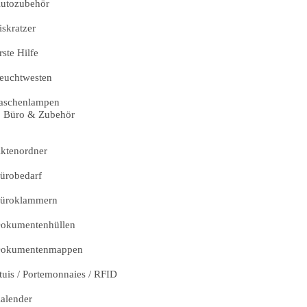
utozubehör
iskratzer
rste Hilfe
euchtwesten
aschenlampen
Büro & Zubehör
ktenordner
ürobedarf
üroklammern
okumentenhüllen
okumentenmappen
tuis / Portemonnaies / RFID
alender