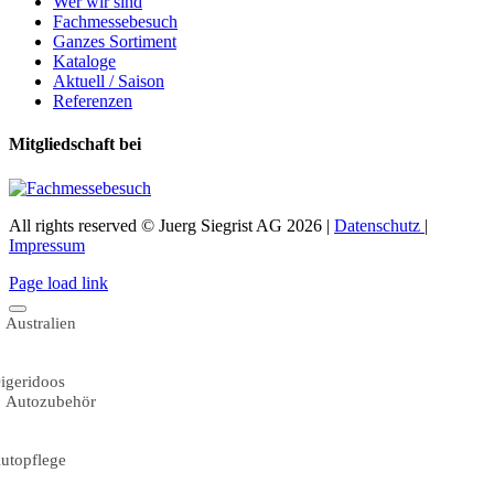
Wer wir sind
Fachmessebesuch
Ganzes Sortiment
Kataloge
Aktuell / Saison
Referenzen
Mitgliedschaft bei
All rights reserved © Juerg Siegrist AG 2026 |
Datenschutz
|
Impressum
Page load link
Australien
igeridoos
Autozubehör
utopflege