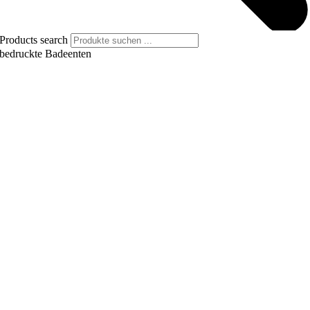
Products search
bedruckte Badeenten