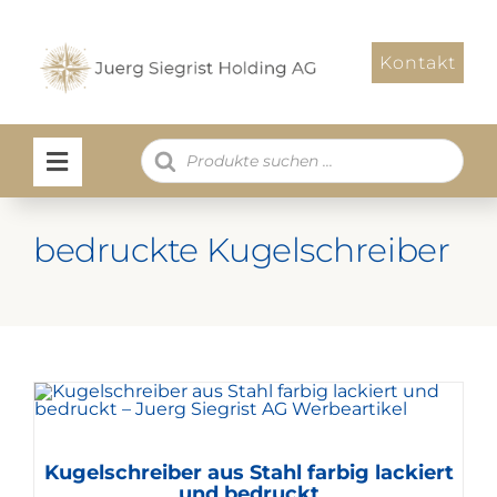
Zum
Inhalt
Kontakt
springen
Products
search
bedruckte Kugelschreiber
Kugelschreiber aus Stahl farbig lackiert
und bedruckt