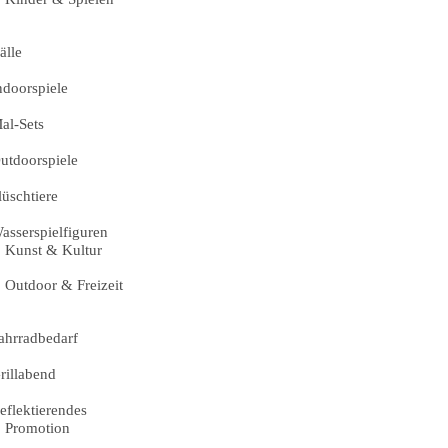
älle
ndoorspiele
al-Sets
utdoorspiele
lüschtiere
asserspielfiguren
Kunst & Kultur
Outdoor & Freizeit
ahrradbedarf
rillabend
eflektierendes
Promotion