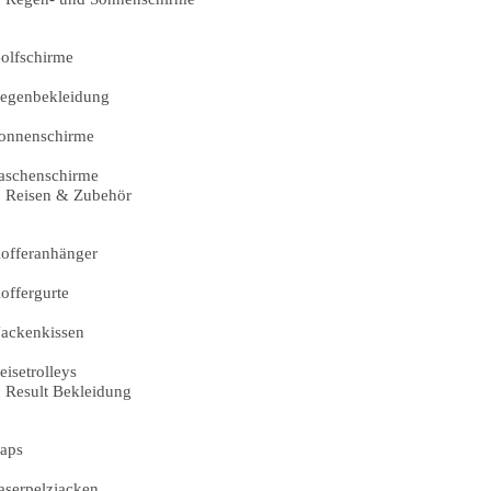
olfschirme
egenbekleidung
onnenschirme
aschenschirme
Reisen & Zubehör
offeranhänger
offergurte
ackenkissen
eisetrolleys
Result Bekleidung
aps
aserpelzjacken