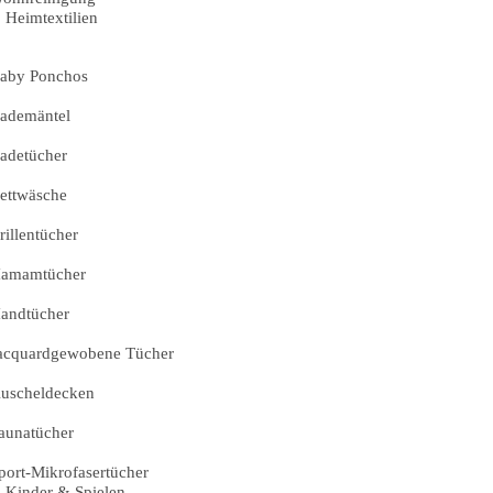
Heimtextilien
aby Ponchos
ademäntel
adetücher
ettwäsche
rillentücher
amamtücher
andtücher
acquardgewobene Tücher
uscheldecken
aunatücher
port-Mikrofasertücher
Kinder & Spielen