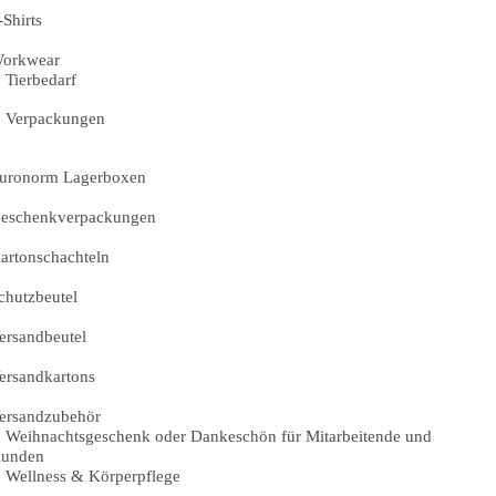
-Shirts
orkwear
Tierbedarf
Verpackungen
uronorm Lagerboxen
eschenkverpackungen
artonschachteln
chutzbeutel
ersandbeutel
ersandkartons
ersandzubehör
Weihnachtsgeschenk oder Dankeschön für Mitarbeitende und
unden
Wellness & Körperpflege