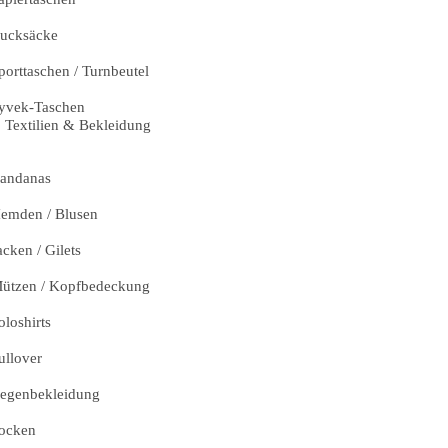
ucksäcke
porttaschen / Turnbeutel
yvek-Taschen
Textilien & Bekleidung
andanas
emden / Blusen
acken / Gilets
ützen / Kopfbedeckung
oloshirts
ullover
egenbekleidung
ocken