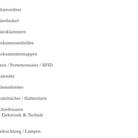
ktenordner
ürobedarf
üroklammern
okumentenhüllen
okumentenmappen
tuis / Portemonnaies / RFID
alender
lemmbretter
otizbücher / Haftnotizen
chreibwaren
Elektronik & Technik
eleuchtung / Lampen