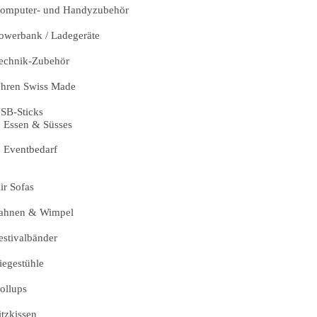
omputer- und Handyzubehör
owerbank / Ladegeräte
echnik-Zubehör
hren Swiss Made
SB-Sticks
Essen & Süsses
Eventbedarf
ir Sofas
ahnen & Wimpel
estivalbänder
iegestühle
ollups
itzkissen