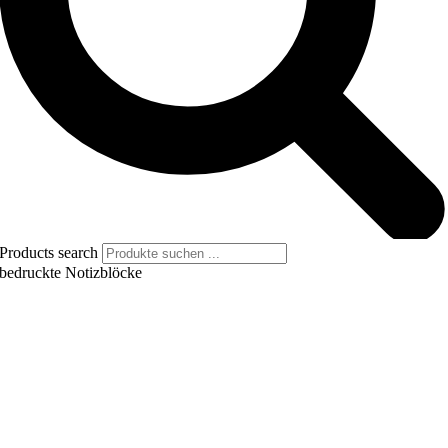
Products search
bedruckte Notizblöcke