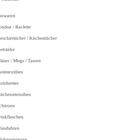
sswaren
ondue / Raclette
eschirrtücher / Küchentücher
etränke
läser / Mugs / Tassen
eimtextilien
olzbretter
üchenutensilien
chürzen
rinkflaschen
anduhren
ohnreinigung