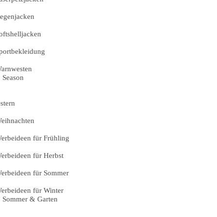
egenjacken
oftshelljacken
portbekleidung
arnwesten
Season
stern
eihnachten
erbeideen für Frühling
erbeideen für Herbst
erbeideen für Sommer
erbeideen für Winter
Sommer & Garten