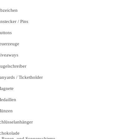
bzeichen
nstecker / Pins
uttons
euerzeuge
iveaways
ugelschreiber
anyards / Ticketholder
agnete
edaillen
ünzen
chlüsselanhänger
chokolade
Regen- und Sonnenschirme