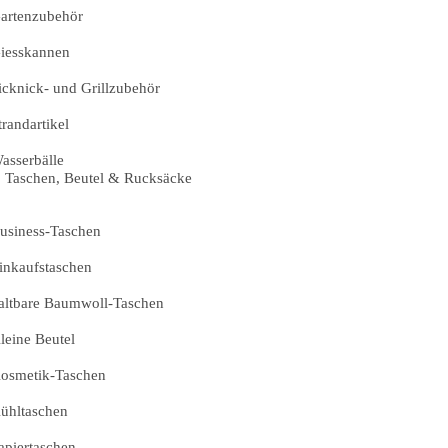
artenzubehör
iesskannen
icknick- und Grillzubehör
trandartikel
asserbälle
Taschen, Beutel & Rucksäcke
usiness-Taschen
inkaufstaschen
altbare Baumwoll-Taschen
leine Beutel
osmetik-Taschen
ühltaschen
apiertaschen