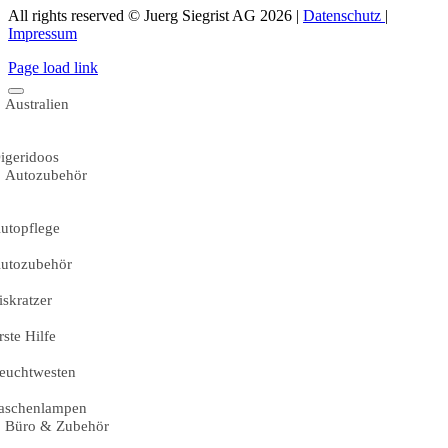
All rights reserved © Juerg Siegrist AG 2026 |
Datenschutz
|
Impressum
Page load link
Australien
igeridoos
Autozubehör
utopflege
utozubehör
iskratzer
rste Hilfe
euchtwesten
aschenlampen
Büro & Zubehör