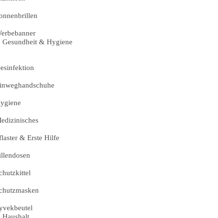
onnenbrillen
erbebanner
Gesundheit & Hygiene
esinfektion
inweghandschuhe
ygiene
edizinisches
flaster & Erste Hilfe
illendosen
chutzkittel
chutzmasken
yvekbeutel
Haushalt