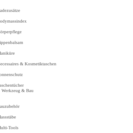
adezusätze
odymassindex
örperpflege
ippenbalsam
aniküre
ecessaires & Kosmetiktaschen
onnenschutz
aschentücher
Werkzeug & Bau
auzubehör
assstäbe
ulti-Tools