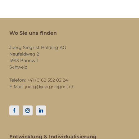
Wo Sie uns finden
Juerg Siegrist Holding AG
Neufeldweg 2
4913 Bannwil
Schweiz
Telefon:
+41 (0)62 552 02 24
E-Mail:
juerg@juergsiegrist.ch
Entwicklung & Individualisierung