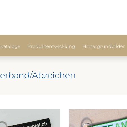
kataloge
Produktentwicklung
Hintergrundbilder
gerband/Abzeichen