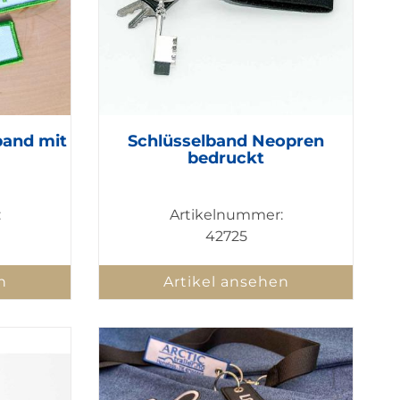
band mit
Schlüsselband Neopren
bedruckt
:
Artikelnummer:
42725
n
Artikel ansehen