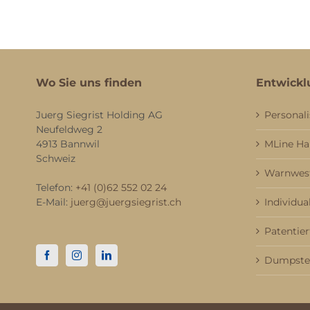
Wo Sie uns finden
Entwickl
Juerg Siegrist Holding AG
Personali
Neufeldweg 2
4913 Bannwil
MLine H
Schweiz
Warnwest
Telefon:
+41 (0)62 552 02 24
E-Mail:
juerg@juergsiegrist.ch
Individua
Patentier
Dumpster