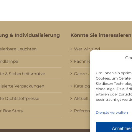
ung & Individualisierung
Könnte Sie interessieren
sierbare Leuchten
Wer wir sind
Co
andlampe
Fachmessebesuch
Um Ihnen ein optima
e & Sicherheitsmütze
Ganzes Sortiment
Cookies, um Gerätei
Sie diesen Technolo
lisierte Verpackungen
Kataloge
eindeutige IDs auf 
erteilen oder zurü
te Dichtstoffpresse
Aktuell / Saison
beeinträchtigt werd
 Box Story
Referenzen
Dienste verwalten
Annehme