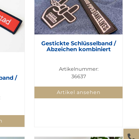
Gestickte Schlüsselband /
Abzeichen kombiniert
Artikelnummer:
36637
band /
Artikel ansehen
:
n