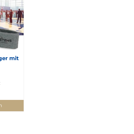
ger mit
:
n