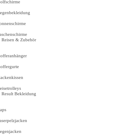
olfschirme
egenbekleidung
onnenschirme
aschenschirme
Reisen & Zubehör
offeranhänger
offergurte
ackenkissen
eisetrolleys
Result Bekleidung
aps
aserpelzjacken
egenjacken