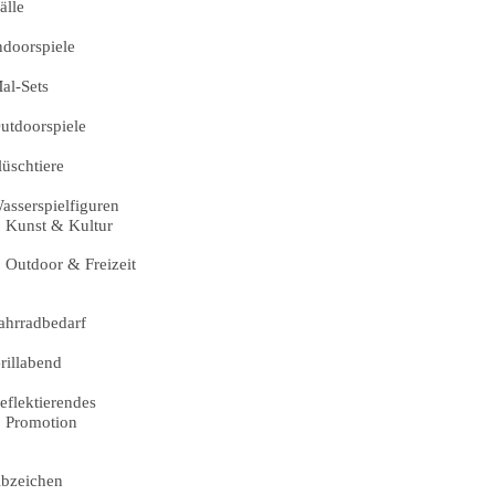
älle
ndoorspiele
al-Sets
utdoorspiele
lüschtiere
asserspielfiguren
Kunst & Kultur
Outdoor & Freizeit
ahrradbedarf
rillabend
eflektierendes
Promotion
bzeichen