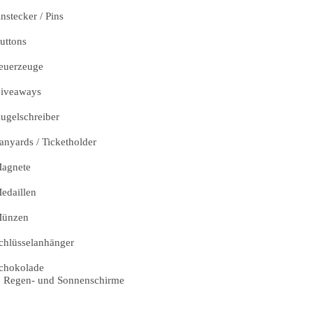
nstecker / Pins
uttons
euerzeuge
iveaways
ugelschreiber
anyards / Ticketholder
agnete
edaillen
ünzen
chlüsselanhänger
chokolade
Regen- und Sonnenschirme