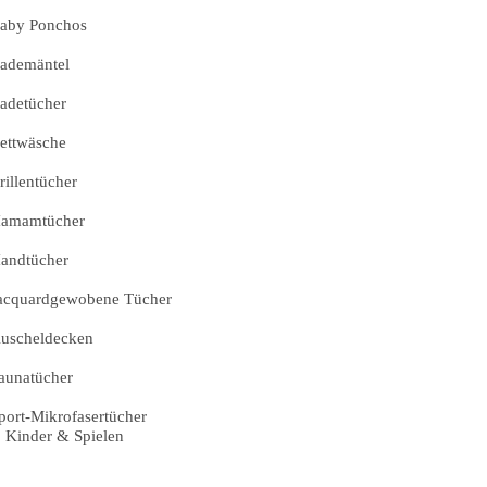
aby Ponchos
ademäntel
adetücher
ettwäsche
rillentücher
amamtücher
andtücher
acquardgewobene Tücher
uscheldecken
aunatücher
port-Mikrofasertücher
Kinder & Spielen