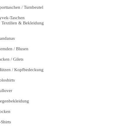
porttaschen / Turnbeutel
yvek-Taschen
Textilien & Bekleidung
andanas
emden / Blusen
acken / Gilets
ützen / Kopfbedeckung
oloshirts
ullover
egenbekleidung
ocken
-Shirts