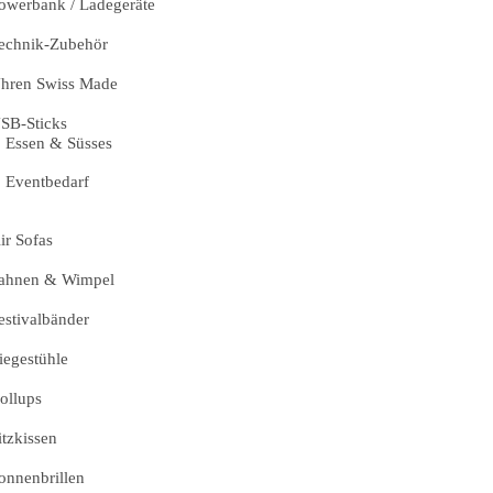
owerbank / Ladegeräte
echnik-Zubehör
hren Swiss Made
SB-Sticks
Essen & Süsses
Eventbedarf
ir Sofas
ahnen & Wimpel
estivalbänder
iegestühle
ollups
itzkissen
onnenbrillen