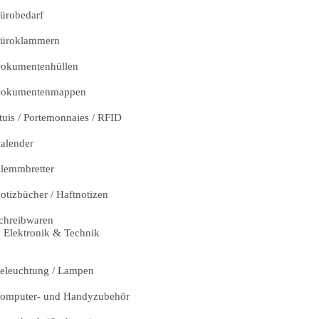
ürobedarf
üroklammern
okumentenhüllen
okumentenmappen
tuis / Portemonnaies / RFID
alender
lemmbretter
otizbücher / Haftnotizen
chreibwaren
Elektronik & Technik
eleuchtung / Lampen
omputer- und Handyzubehör