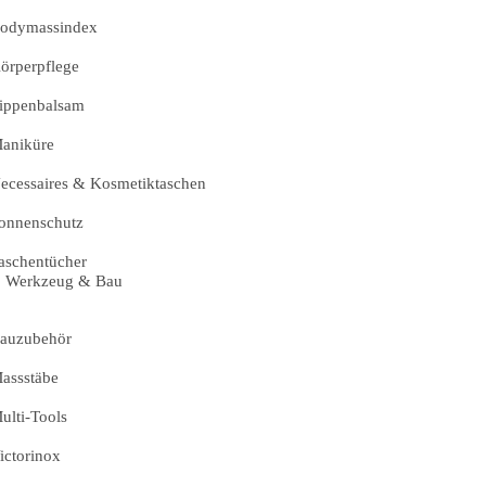
odymassindex
örperpflege
ippenbalsam
aniküre
ecessaires & Kosmetiktaschen
onnenschutz
aschentücher
Werkzeug & Bau
auzubehör
assstäbe
ulti-Tools
ictorinox