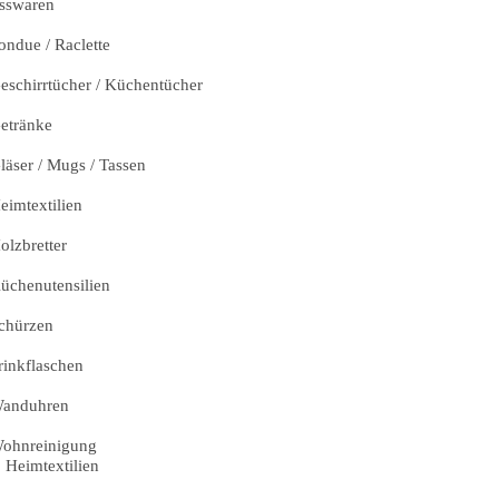
sswaren
ondue / Raclette
eschirrtücher / Küchentücher
etränke
läser / Mugs / Tassen
eimtextilien
olzbretter
üchenutensilien
chürzen
rinkflaschen
anduhren
ohnreinigung
Heimtextilien