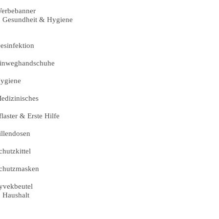
erbebanner
Gesundheit & Hygiene
esinfektion
inweghandschuhe
ygiene
edizinisches
flaster & Erste Hilfe
illendosen
chutzkittel
chutzmasken
yvekbeutel
Haushalt