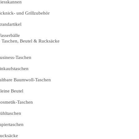
iesskannen
icknick- und Grillzubehör
trandartikel
asserbälle
Taschen, Beutel & Rucksäcke
usiness-Taschen
inkaufstaschen
altbare Baumwoll-Taschen
leine Beutel
osmetik-Taschen
ühltaschen
apiertaschen
ucksäcke