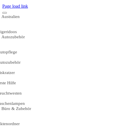
Page load link
Australien
igeridoos
Autozubehör
utopflege
utozubehör
iskratzer
rste Hilfe
euchtwesten
aschenlampen
Büro & Zubehör
ktenordner