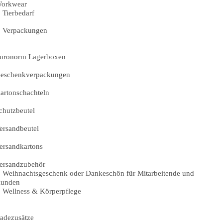
orkwear
Tierbedarf
Verpackungen
uronorm Lagerboxen
eschenkverpackungen
artonschachteln
chutzbeutel
ersandbeutel
ersandkartons
ersandzubehör
Weihnachtsgeschenk oder Dankeschön für Mitarbeitende und
unden
Wellness & Körperpflege
adezusätze