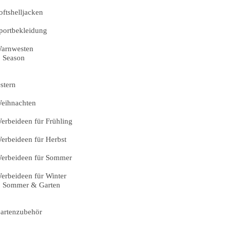
oftshelljacken
portbekleidung
arnwesten
Season
stern
eihnachten
erbeideen für Frühling
erbeideen für Herbst
erbeideen für Sommer
erbeideen für Winter
Sommer & Garten
artenzubehör