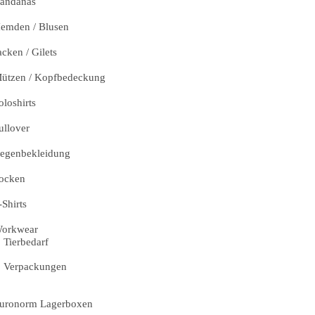
andanas
emden / Blusen
acken / Gilets
ützen / Kopfbedeckung
oloshirts
ullover
egenbekleidung
ocken
-Shirts
orkwear
Tierbedarf
Verpackungen
uronorm Lagerboxen