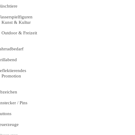
lüschtiere
asserspielfiguren
Kunst & Kultur
Outdoor & Freizeit
ahrradbedarf
rillabend
eflektierendes
Promotion
bzeichen
nstecker / Pins
uttons
euerzeuge