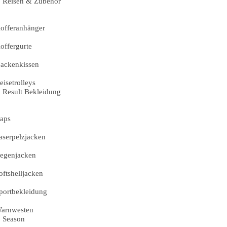
Reisen & Zubehör
offeranhänger
offergurte
ackenkissen
eisetrolleys
Result Bekleidung
aps
aserpelzjacken
egenjacken
oftshelljacken
portbekleidung
arnwesten
Season