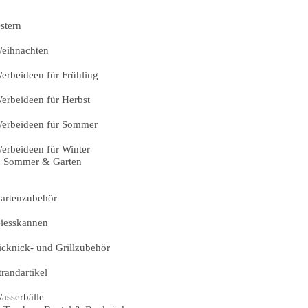
stern
eihnachten
erbeideen für Frühling
erbeideen für Herbst
erbeideen für Sommer
erbeideen für Winter
Sommer & Garten
artenzubehör
iesskannen
icknick- und Grillzubehör
trandartikel
asserbälle