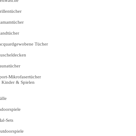
ettwäsche
rillentücher
amamtücher
andtücher
acquardgewobene Tücher
uscheldecken
aunatücher
port-Mikrofasertücher
Kinder & Spielen
älle
ndoorspiele
al-Sets
utdoorspiele