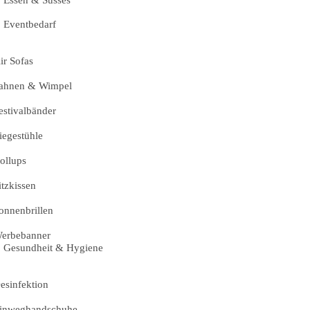
Essen & Süsses
Eventbedarf
ir Sofas
ahnen & Wimpel
estivalbänder
iegestühle
ollups
itzkissen
onnenbrillen
erbebanner
Gesundheit & Hygiene
esinfektion
inweghandschuhe