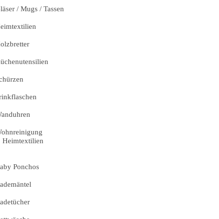
läser / Mugs / Tassen
eimtextilien
olzbretter
üchenutensilien
chürzen
rinkflaschen
anduhren
ohnreinigung
Heimtextilien
aby Ponchos
ademäntel
adetücher