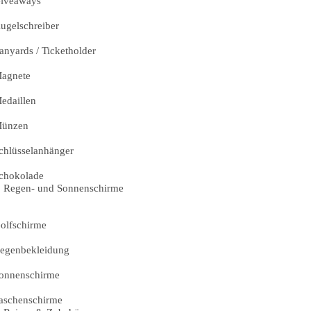
iveaways
ugelschreiber
anyards / Ticketholder
agnete
edaillen
ünzen
chlüsselanhänger
chokolade
Regen- und Sonnenschirme
olfschirme
egenbekleidung
onnenschirme
aschenschirme