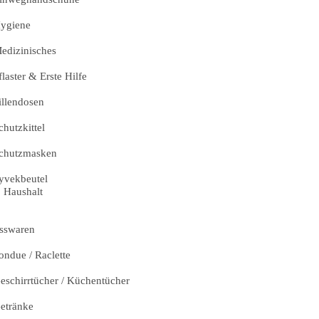
ygiene
edizinisches
flaster & Erste Hilfe
illendosen
chutzkittel
chutzmasken
yvekbeutel
Haushalt
sswaren
ondue / Raclette
eschirrtücher / Küchentücher
etränke