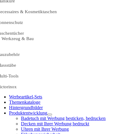
aniküre
ecessaires & Kosmetiktaschen
onnenschutz
aschentücher
Werkzeug & Bau
auzubehör
assstäbe
ulti-Tools
ictorinox
Werbeartikel-Sets
Themenkataloge
Hintergrundbilder
Produktentwicklung
Badetuch mit Werbung besticken, bedrucken
Decken mit Ihrer Werbung bedruckt
Uhren mit Ihrer Werbung