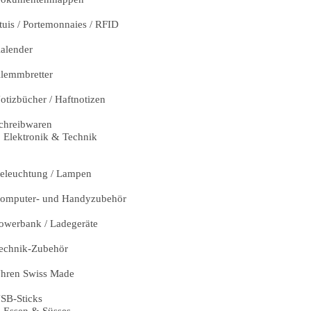
tuis / Portemonnaies / RFID
alender
lemmbretter
otizbücher / Haftnotizen
chreibwaren
Elektronik & Technik
eleuchtung / Lampen
omputer- und Handyzubehör
owerbank / Ladegeräte
echnik-Zubehör
hren Swiss Made
SB-Sticks