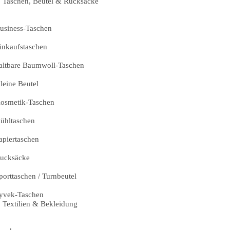
Taschen, Beutel & Rucksäcke
usiness-Taschen
inkaufstaschen
altbare Baumwoll-Taschen
leine Beutel
osmetik-Taschen
ühltaschen
apiertaschen
ucksäcke
porttaschen / Turnbeutel
yvek-Taschen
Textilien & Bekleidung