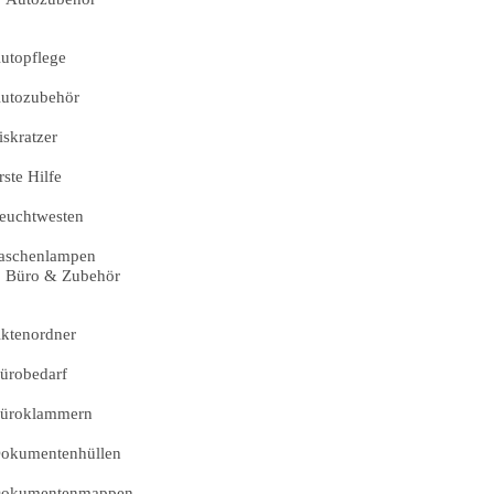
utopflege
utozubehör
iskratzer
rste Hilfe
euchtwesten
aschenlampen
Büro & Zubehör
ktenordner
ürobedarf
üroklammern
okumentenhüllen
okumentenmappen