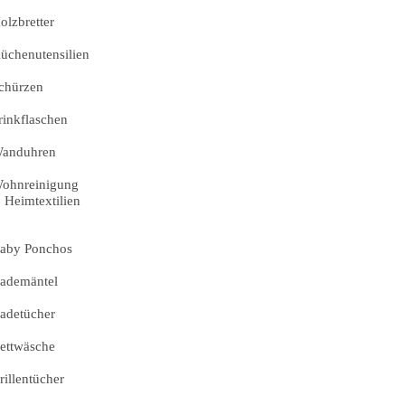
olzbretter
üchenutensilien
chürzen
rinkflaschen
anduhren
ohnreinigung
Heimtextilien
aby Ponchos
ademäntel
adetücher
ettwäsche
rillentücher