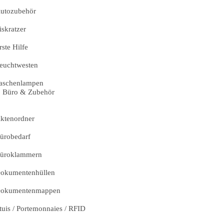
utozubehör
iskratzer
rste Hilfe
euchtwesten
aschenlampen
Büro & Zubehör
ktenordner
ürobedarf
üroklammern
okumentenhüllen
okumentenmappen
tuis / Portemonnaies / RFID