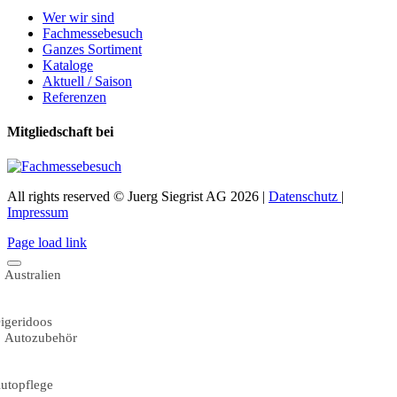
Wer wir sind
Fachmessebesuch
Ganzes Sortiment
Kataloge
Aktuell / Saison
Referenzen
Mitgliedschaft bei
All rights reserved © Juerg Siegrist AG 2026 |
Datenschutz
|
Impressum
Page load link
Australien
igeridoos
Autozubehör
utopflege