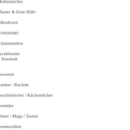
edizinisches
flaster & Erste Hilfe
illendosen
chutzkittel
chutzmasken
yvekbeutel
Haushalt
sswaren
ondue / Raclette
eschirrtücher / Küchentücher
etränke
läser / Mugs / Tassen
eimtextilien