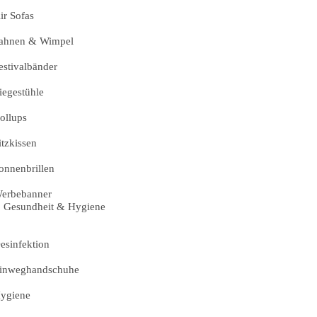
ir Sofas
ahnen & Wimpel
estivalbänder
iegestühle
ollups
itzkissen
onnenbrillen
erbebanner
Gesundheit & Hygiene
esinfektion
inweghandschuhe
ygiene