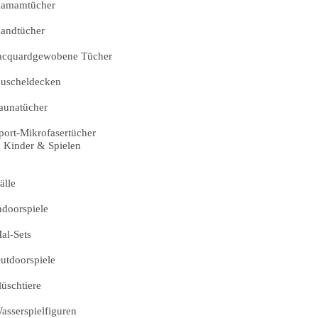
amamtücher
andtücher
acquardgewobene Tücher
uscheldecken
aunatücher
port-Mikrofasertücher
Kinder & Spielen
älle
ndoorspiele
al-Sets
utdoorspiele
lüschtiere
asserspielfiguren