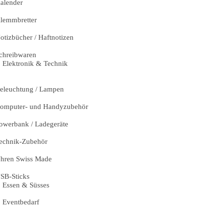
alender
lemmbretter
otizbücher / Haftnotizen
chreibwaren
Elektronik & Technik
eleuchtung / Lampen
omputer- und Handyzubehör
owerbank / Ladegeräte
echnik-Zubehör
hren Swiss Made
SB-Sticks
Essen & Süsses
Eventbedarf