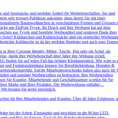
und Sportsäcke sind perfekte Artikel für Werbebotschaften. Sie sind
nem sehr grossen Publikum ankommt, dann liegen Sie mit einer
ersonalisierte Baumwolltaschen in verschiedenen Formen und Grössen 
ksäcke aus DuPont Tyvek. Ihr Druck und Ihre Werbung hat auf dem
aschen aus Tyvek sind begehrte Werbeartikel und rentieren Dank ihrer
 Sujet? Kühltaschen und Kühlrucksäcke sind ein origineller Werbeträg
stickte Kühltasche ist da der perfekte Begleiter und auch zum Transp
in Ihrer Cororate Identity. Mütze, Tasche, Hut oder ein Schal als
eise, damit Ihre Werbebotschaft über Jahre ihre Wirkung erzielt.
AG finden Sie auf jeden Fall das richtige Kleidungsstück. Wie wäre es 
leidung und Funktionskleidung können Sie Berufsbekleidung, Hemden &
ehörigkeitsgefühl. Solche Mitarbeitergeschenke haben also auch für 
emden und sonstige Werbetextilien zu bedrucken. Ihre Werbetextilien
sen Sie Kunden, Mitarbeitende und Geschäftspartner wortlos für Sie
 Ihrer Marke und Ihrer Produkte. Die Werbewirkung entfaltet…
 Wir beraten Sie gerne persönlich.
schön für Ihre Mitarbeitenden und Kunden. Über 40 Jahre Erfahrung, 
ter bei der Arbeit. Einzigartig und geschützt ist die M.line LED.
dwerk und Bau im Einsatz. Egal ob Sie Handwerksbetriebe oder