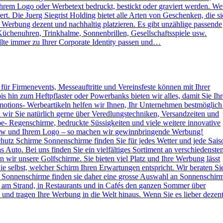
rem Logo oder Werbetext bedruckt, bestickt oder graviert werden. W
. Die Juerg Siegrist Holding bietet alle Arten von Geschenken, die s
e Werbung dezent und nachhaltig platzieren. Es gibt unzählige passende
Küchenuhren, Trinkhalme, Sonnenbrillen, Gesellschaftsspiele usw.
lte immer zu Ihrer Corporate Identity passen und…
s für Firmenevents, Messeauftritte und Vereinsfeste können mit Ihrer
hin zum Heftpflaster oder Powerbanks bieten wir alles, damit Sie Ihr
otions- Werbeartikeln helfen wir Ihnen, Ihr Unternehmen bestmöglich
n wir Sie natürlich gerne über Veredlungstechniken, Versandzeiten und
rbe- Regenschirme, bedruckte Süssigkeiten und viele weitere innovative
 How und Ihrem Logo – so machen wir gewinnbringende Werbung!
hutz Schirme Sonnenschirme finden Sie für jedes Wetter und jede Sais
 Auto. Bei uns finden Sie ein vielfältiges Sortiment an verschiedenste
wir unsere Golfschirme. Sie bieten viel Platz und Ihre Werbung lässt
e selbst, welcher Schirm Ihren Erwartungen entspricht. Wir beraten Si
 Sonnenschirme finden sie daher eine grosse Auswahl an Sonnenschir
g am Strand, in Restaurants und in Cafés den ganzen Sommer über
nd tragen Ihre Werbung in die Welt hinaus. Wenn Sie es lieber dezen