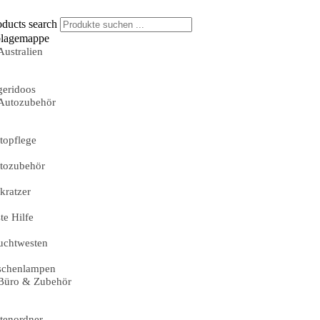
oducts search
lagemappe
Australien
geridoos
Autozubehör
topflege
tozubehör
skratzer
te Hilfe
uchtwesten
schenlampen
Büro & Zubehör
tenordner