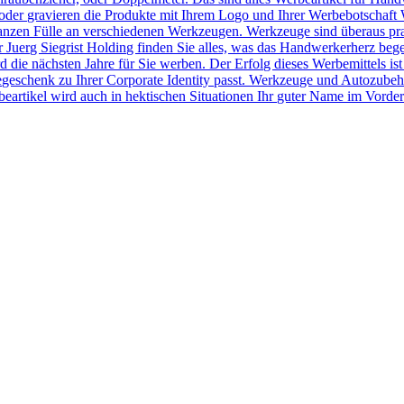
der gravieren die Produkte mit Ihrem Logo und Ihrer Werbebotschaft 
r ganzen Fülle an verschiedenen Werkzeugen. Werkzeuge sind überaus pr
Juerg Siegrist Holding finden Sie alles, was das Handwerkerherz beg
 die nächsten Jahre für Sie werben. Der Erfolg dieses Werbemittels ist
egeschenk zu Ihrer Corporate Identity passt. Werkzeuge und Autozubeh
rtikel wird auch in hektischen Situationen Ihr guter Name im Vorder