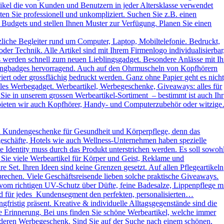
kel die von Kunden und Benutzern in jeder Altersklasse verwendet
ten Sie professionell und unkompliziert. Suchen Sie z.B. einen
 Budgets und stellen Ihnen Muster zur Verfügung. Planen Sie einen
liche Begleiter rund um Computer, Laptop, Mobiltelefonie. Bedruckt,
der Technik. Alle Artikel sind mit Ihrem Firmenlogo individualisierbar
ys werden schnell zum neuen Lieblingsgadget. Besondere Anlässe mit Ih
omingbadges hervorragend. Auch auf den Ohrmuscheln von Kopfhörern
rt oder grossflächig bedruckt werden. Ganz ohne Papier geht es nicht
es Werbegadget. Werbeartikel, Werbegeschenke, Giveaways: alles für
ie in unserem grossen Werbeartikel-Sortiment – bestimmt ist auch Ihr
h bieten wir auch Kopfhörer, Handy- und Computerzubehör oder witzig
d Kundengeschenke für Gesundheit und Körperpflege, denn das
kgeschäfte, Hotels wie auch Wellness-Unternehmen haben spezielle
dentity muss durch das Produkt unterstrichen werden. Es soll sowoh
 Sie viele Werbeartikel für Körper und Geist, Reklame und
Set. Ihren Ideen sind keine Grenzen gesetzt. Auf allen Pflegeartikeln
rechen. Viele Geschäftsreisende lieben solche praktische Giveaways.
vom richtigen UV-Schutz über Düfte, feine Badesalze, Lippenpflege m
und für jedes Kundensegment den perfekten, personalisierten…
ristig präsent. Kreative & individuelle Alltagsgegenstände sind die
e Erinnerung. Bei uns finden Sie schöne Werbeartikel, welche immer
sonderen Werbegeschenk. Sind Sie auf der Suche nach einem schönen,