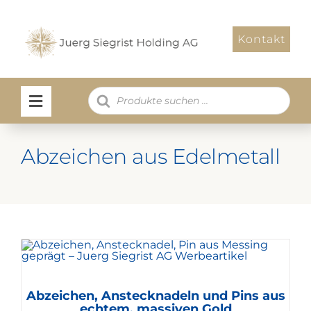
Zum
Inhalt
Kontakt
springen
Products
search
Abzeichen aus Edelmetall
Abzeichen, Anstecknadeln und Pins aus
echtem, massiven Gold