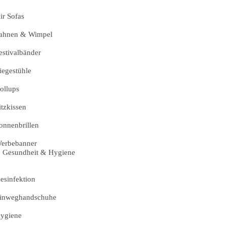
ir Sofas
ahnen & Wimpel
estivalbänder
iegestühle
ollups
itzkissen
onnenbrillen
erbebanner
Gesundheit & Hygiene
esinfektion
inweghandschuhe
ygiene