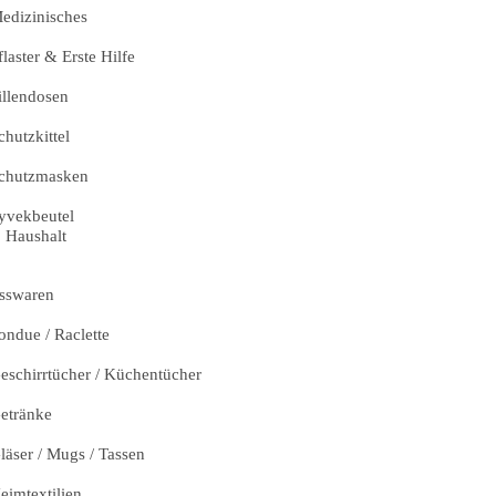
edizinisches
flaster & Erste Hilfe
illendosen
chutzkittel
chutzmasken
yvekbeutel
Haushalt
sswaren
ondue / Raclette
eschirrtücher / Küchentücher
etränke
läser / Mugs / Tassen
eimtextilien