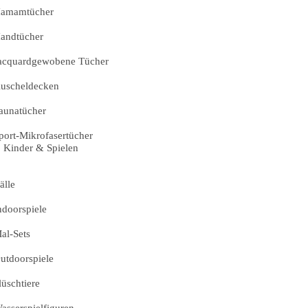
amamtücher
andtücher
acquardgewobene Tücher
uscheldecken
aunatücher
port-Mikrofasertücher
Kinder & Spielen
älle
ndoorspiele
al-Sets
utdoorspiele
lüschtiere