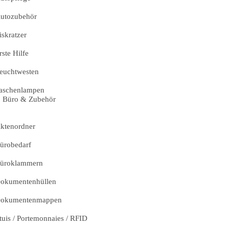
utozubehör
iskratzer
rste Hilfe
euchtwesten
aschenlampen
Büro & Zubehör
ktenordner
ürobedarf
üroklammern
okumentenhüllen
okumentenmappen
tuis / Portemonnaies / RFID