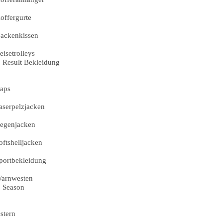
offergurte
ackenkissen
eisetrolleys
Result Bekleidung
aps
aserpelzjacken
egenjacken
oftshelljacken
portbekleidung
arnwesten
Season
stern