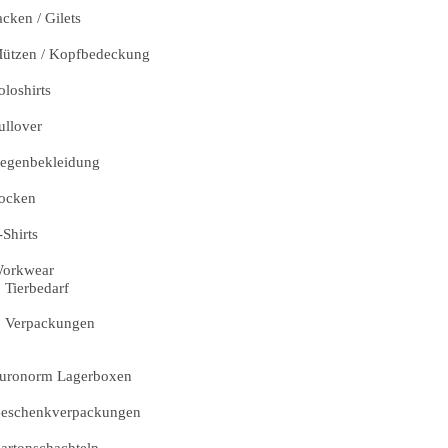
acken / Gilets
ützen / Kopfbedeckung
oloshirts
ullover
egenbekleidung
ocken
-Shirts
orkwear
Tierbedarf
Verpackungen
uronorm Lagerboxen
eschenkverpackungen