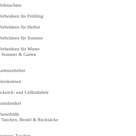
eihnachten
erbeideen für Frühling
erbeideen für Herbst
erbeideen für Sommer
erbeideen für Winter
Sommer & Garten
artenzubehör
iesskannen
icknick- und Grillzubehör
trandartikel
asserbälle
Taschen, Beutel & Rucksäcke
usiness-Taschen