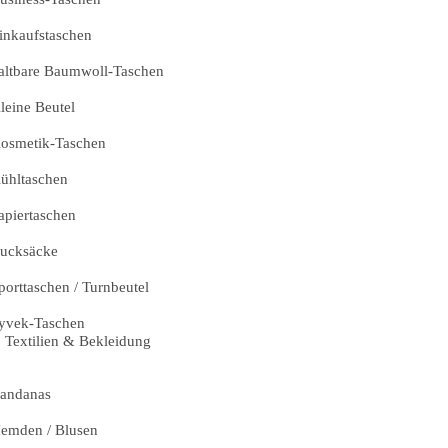
inkaufstaschen
altbare Baumwoll-Taschen
leine Beutel
osmetik-Taschen
ühltaschen
apiertaschen
ucksäcke
porttaschen / Turnbeutel
yvek-Taschen
Textilien & Bekleidung
andanas
emden / Blusen