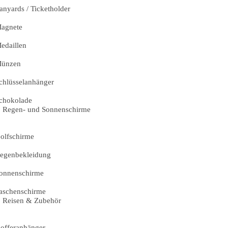
anyards / Ticketholder
agnete
edaillen
ünzen
chlüsselanhänger
chokolade
Regen- und Sonnenschirme
olfschirme
egenbekleidung
onnenschirme
aschenschirme
Reisen & Zubehör
offeranhänger