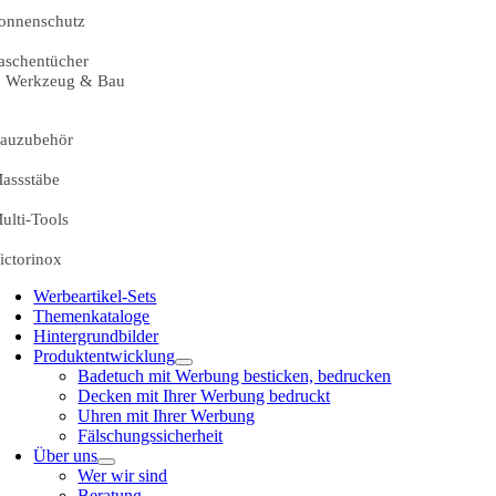
onnenschutz
aschentücher
Werkzeug & Bau
auzubehör
assstäbe
ulti-Tools
ictorinox
Werbeartikel-Sets
Themenkataloge
Hintergrundbilder
Produktentwicklung
Badetuch mit Werbung besticken, bedrucken
Decken mit Ihrer Werbung bedruckt
Uhren mit Ihrer Werbung
Fälschungssicherheit
Über uns
Wer wir sind
Beratung