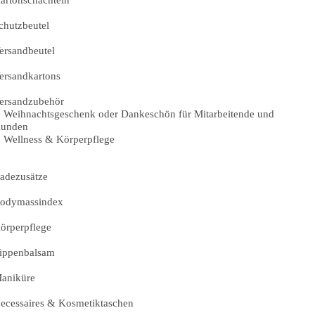
artonschachteln
chutzbeutel
ersandbeutel
ersandkartons
ersandzubehör
Weihnachtsgeschenk oder Dankeschön für Mitarbeitende und
unden
Wellness & Körperpflege
adezusätze
odymassindex
örperpflege
ippenbalsam
aniküre
ecessaires & Kosmetiktaschen