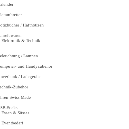
alender
lemmbretter
otizbücher / Haftnotizen
chreibwaren
Elektronik & Technik
eleuchtung / Lampen
omputer- und Handyzubehör
owerbank / Ladegeräte
echnik-Zubehör
hren Swiss Made
SB-Sticks
Essen & Süsses
Eventbedarf