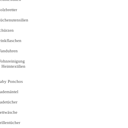
olzbretter
üchenutensilien
chürzen
rinkflaschen
anduhren
ohnreinigung
Heimtextilien
aby Ponchos
ademäntel
adetücher
ettwäsche
rillentücher