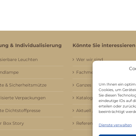
ung & Individualisierung
Könnte Sie interessieren
sierbare Leuchten
Wer wir sind
Co
andlampe
Fachmessebesuch
Um Ihnen ein optima
e & Sicherheitsmütze
Ganzes Sortiment
Cookies, um Gerätei
Sie diesen Technolo
lisierte Verpackungen
Kataloge
eindeutige IDs auf 
erteilen oder zurü
te Dichtstoffpresse
Aktuell / Saison
beeinträchtigt werd
 Box Story
Referenzen
Dienste verwalten