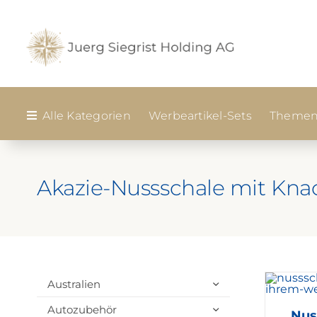
Zum
Inhalt
springen
Alle Kategorien
Werbeartikel-Sets
Themen
Akazie-Nussschale mit Kna
Australien
Autozubehör
Nus