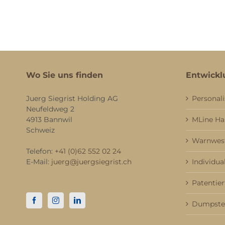
Wo Sie uns finden
Entwickl
Juerg Siegrist Holding AG
Personali
Neufeldweg 2
4913 Bannwil
MLine H
Schweiz
Warnwest
Telefon:
+41 (0)62 552 02 24
E-Mail:
juerg@juergsiegrist.ch
Individua
Patentier
Dumpster