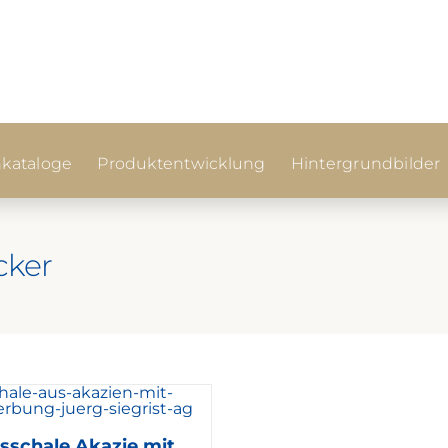
kataloge
Produktentwicklung
Hintergrundbilder
cker
sschale Akazie mit