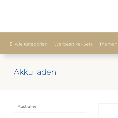
Zum
Inhalt
springen
Alle Kategorien
Werbeartikel-Sets
Themenk
Akku laden
Australien