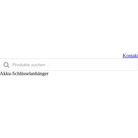
Zum
Inhalt
springen
Kontak
Products
search
Akku-Schlüsselanhänger