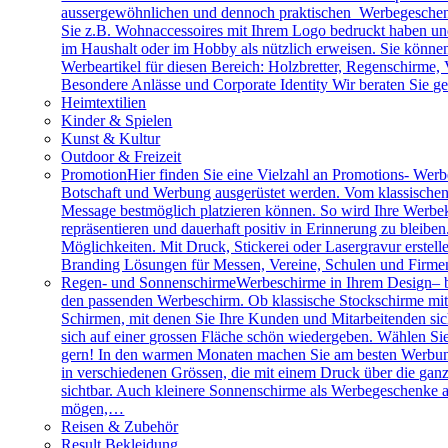
aussergewöhnlichen und dennoch praktischen Werbegeschenk
Sie z.B. Wohnaccessoires mit Ihrem Logo bedruckt haben und 
im Haushalt oder im Hobby als nützlich erweisen. Sie können 
Werbeartikel für diesen Bereich: Holzbretter, Regenschirme
Besondere Anlässe und Corporate Identity Wir beraten Sie g
Heimtextilien
Kinder & Spielen
Kunst & Kultur
Outdoor & Freizeit
Promotion
Hier finden Sie eine Vielzahl an Promotions- Werbe
Botschaft und Werbung ausgerüstet werden. Vom klassischen 
Message bestmöglich platzieren können. So wird Ihre Werbe
repräsentieren und dauerhaft positiv in Erinnerung zu bleibe
Möglichkeiten. Mit Druck, Stickerei oder Lasergravur erstell
Branding Lösungen für Messen, Vereine, Schulen und Firme
Regen- und Sonnenschirme
Werbeschirme in Ihrem Design– b
den passenden Werbeschirm. Ob klassische Stockschirme mit ed
Schirmen, mit denen Sie Ihre Kunden und Mitarbeitenden sich
sich auf einer grossen Fläche schön wiedergeben. Wählen Sie
gern! In den warmen Monaten machen Sie am besten Werbung
in verschiedenen Grössen, die mit einem Druck über die gan
sichtbar. Auch kleinere Sonnenschirme als Werbegeschenke a
mögen,…
Reisen & Zubehör
Result Bekleidung