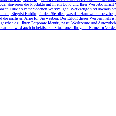
der gravieren die Produkte mit Ihrem Logo und Ihrer Werbebotschaft 
r ganzen Fülle an verschiedenen Werkzeugen. Werkzeuge sind überaus pr
Juerg Siegrist Holding finden Sie alles, was das Handwerkerherz beg
 die nächsten Jahre für Sie werben. Der Erfolg dieses Werbemittels ist
egeschenk zu Ihrer Corporate Identity passt. Werkzeuge und Autozubeh
rtikel wird auch in hektischen Situationen Ihr guter Name im Vorder