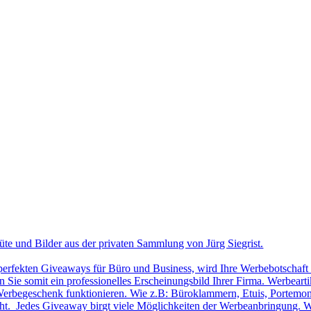
üte und Bilder aus der privaten Sammlung von Jürg Siegrist.
 perfekten Giveaways für Büro und Business, wird Ihre Werbebotschaft 
Sie somit ein professionelles Erscheinungsbild Ihrer Firma. Werbearti
ls Werbegeschenk funktionieren. Wie z.B: Büroklammern, Etuis, Portemon
cht. Jedes Giveaway birgt viele Möglichkeiten der Werbeanbringung. W