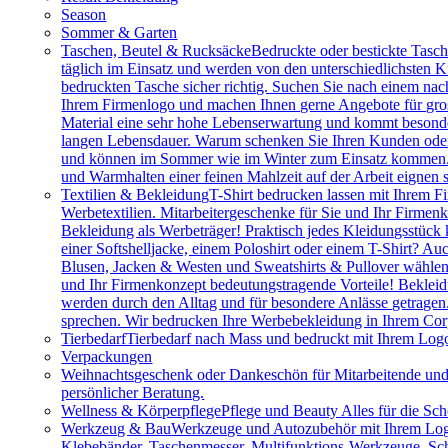
Season
Sommer & Garten
Taschen, Beutel & Rucksäcke
Bedruckte oder bestickte Tasc
täglich im Einsatz und werden von den unterschiedlichsten
bedruckten Tasche sicher richtig. Suchen Sie nach einem na
Ihrem Firmenlogo und machen Ihnen gerne Angebote für gros
Material eine sehr hohe Lebenserwartung und kommt besonder
langen Lebensdauer. Warum schenken Sie Ihren Kunden oder M
und können im Sommer wie im Winter zum Einsatz kommen. Vie
und Warmhalten einer feinen Mahlzeit auf der Arbeit eignen 
Textilien & Bekleidung
T-Shirt bedrucken lassen mit Ihrem F
Werbetextilien. Mitarbeitergeschenke für Sie und Ihr Firmenk
Bekleidung als Werbeträger! Praktisch jedes Kleidungsstück k
einer Softshelljacke, einem Poloshirt oder einem T-Shirt? A
Blusen, Jacken & Westen und Sweatshirts & Pullover wählen.
und Ihr Firmenkonzept bedeutungstragende Vorteile! Bekleidu
werden durch den Alltag und für besondere Anlässe getragen
sprechen. Wir bedrucken Ihre Werbebekleidung in Ihrem Cor
Tierbedarf
Tierbedarf nach Mass und bedruckt mit Ihrem Logo:
Verpackungen
Weihnachtsgeschenk oder Dankeschön für Mitarbeitende u
persönlicher Beratung.
Wellness & Körperpflege
Pflege und Beauty Alles für die Sc
Werkzeug & Bau
Werkzeuge und Autozubehör mit Ihrem Logo. 
Klebebänder, Taschenmesser, Multifunktions-Werkzeuge, Sch