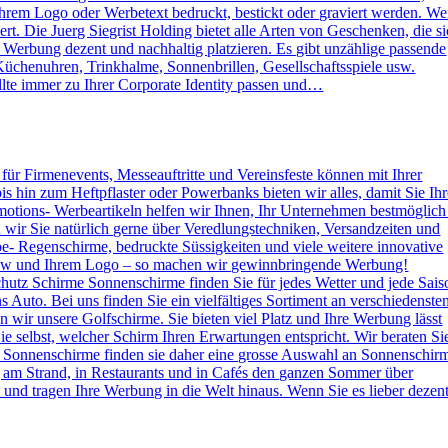
rem Logo oder Werbetext bedruckt, bestickt oder graviert werden. W
. Die Juerg Siegrist Holding bietet alle Arten von Geschenken, die s
e Werbung dezent und nachhaltig platzieren. Es gibt unzählige passende
Küchenuhren, Trinkhalme, Sonnenbrillen, Gesellschaftsspiele usw.
lte immer zu Ihrer Corporate Identity passen und…
s für Firmenevents, Messeauftritte und Vereinsfeste können mit Ihrer
hin zum Heftpflaster oder Powerbanks bieten wir alles, damit Sie Ihr
otions- Werbeartikeln helfen wir Ihnen, Ihr Unternehmen bestmöglich
n wir Sie natürlich gerne über Veredlungstechniken, Versandzeiten und
rbe- Regenschirme, bedruckte Süssigkeiten und viele weitere innovative
 How und Ihrem Logo – so machen wir gewinnbringende Werbung!
hutz Schirme Sonnenschirme finden Sie für jedes Wetter und jede Sais
 Auto. Bei uns finden Sie ein vielfältiges Sortiment an verschiedenste
wir unsere Golfschirme. Sie bieten viel Platz und Ihre Werbung lässt
e selbst, welcher Schirm Ihren Erwartungen entspricht. Wir beraten Si
 Sonnenschirme finden sie daher eine grosse Auswahl an Sonnenschir
g am Strand, in Restaurants und in Cafés den ganzen Sommer über
nd tragen Ihre Werbung in die Welt hinaus. Wenn Sie es lieber dezen