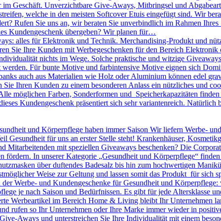
r im Geschäft. Unverzichtbare Give-Aways, Mitbringsel und Abgabearti
treifen, welche in den meisten Softcover Etuis eingefügt sind. Wir bera
dert? Rufen Sie uns an, wir beraten Sie unverbindlich im Rahmen Ihres
olles Kundengeschenk übergeben? Wir planen für…
ys: alles für Elektronik und Technik. Merchandising-Produkt und nütz
nieren Sie Ihre Kunden mit Werbegeschenken für den Bereich Elektronik o
 Individualität nichts im Wege. Solche praktische und witzige Giveawa
kt werden. Für bunte Motive und farbintensive Motive eignen sich D
banks auch aus Materialien wie Holz oder Aluminium können edel gravie
ie Ihren Kunden zu einem besonderen Anlass ein nützliches und cool
lle möglichen Farben, Sonderformen und Speicherkapazitäten finden S
dieses Kundengeschenk präsentiert sich sehr variantenreich. Natürlic
undheit und Körperpflege haben immer Saison Wir liefern Werbe- un
eil Gesundheit für uns an erster Stelle steht! Krankenhäuser, Kosmeti
Mitarbeitenden mit speziellen Giveaways beschenken? Die Corporate I
n fördern. In unserer Kategorie „Gesundheit und Körperpflege“ finden
utzmasken über duftendes Badesalz bis hin zum hochwertigen Maniküre 
tmöglicher Weise zur Geltung und lassen somit das Produkt für sich sp
en der Werbe- und Kundengeschenke für Gesundheit und Körperpflege: 
pflege je nach Saison und Bedürfnissen. Es gibt für jede Altersklasse 
rte Werbeartikel im Bereich Home & Living bleibt Ihr Unternehmen langf
 und rufen so Ihr Unternehmen oder Ihre Marke immer wieder in positiv
le Give-Aways und unterstreichen Sie Ihre Individualität mit einem be