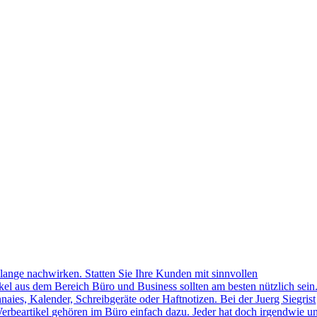
lange nachwirken. Statten Sie Ihre Kunden mit sinnvollen
kel aus dem Bereich Büro und Business sollten am besten nützlich sein
naies, Kalender, Schreibgeräte oder Haftnotizen. Bei der Juerg Siegrist
erbeartikel gehören im Büro einfach dazu. Jeder hat doch irgendwie u