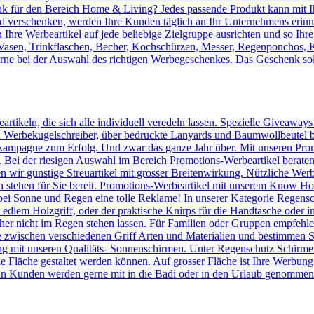
 für den Bereich Home & Living? Jedes passende Produkt kann mit Ih
verschenken, werden Ihre Kunden täglich an Ihr Unternehmens erinnert
Ihre Werbeartikel auf jede beliebige Zielgruppe ausrichten und so Ihr
, Vasen, Trinkflaschen, Becher, Kochschürzen, Messer, Regenponchos, 
erne bei der Auswahl des richtigen Werbegeschenkes. Das Geschenk sol
artikeln, die sich alle individuell veredeln lassen. Spezielle Giveaway
Werbekugelschreiber, über bedruckte Lanyards und Baumwollbeutel bis 
kampagne zum Erfolg. Und zwar das ganze Jahr über. Mit unseren Prom
n. Bei der riesigen Auswahl im Bereich Promotions-Werbeartikel berate
en wir günstige Streuartikel mit grosser Breitenwirkung. Nützliche We
n stehen für Sie bereit. Promotions-Werbeartikel mit unserem Know
ei Sonne und Regen eine tolle Reklame! In unserer Kategorie Regensc
lem Holzgriff, oder der praktische Knirps für die Handtasche oder ins
er nicht im Regen stehen lassen. Für Familien oder Gruppen empfehlen 
 zwischen verschiedenen Griff Arten und Materialien und bestimmen Si
 mit unseren Qualitäts- Sonnenschirmen. Unter Regenschutz Schirme
ze Fläche gestaltet werden können. Auf grosser Fläche ist Ihre Werbun
n Kunden werden gerne mit in die Badi oder in den Urlaub genommen u