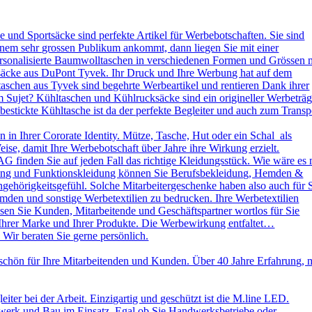
und Sportsäcke sind perfekte Artikel für Werbebotschaften. Sie sind
nem sehr grossen Publikum ankommt, dann liegen Sie mit einer
ersonalisierte Baumwolltaschen in verschiedenen Formen und Grössen 
ksäcke aus DuPont Tyvek. Ihr Druck und Ihre Werbung hat auf dem
aschen aus Tyvek sind begehrte Werbeartikel und rentieren Dank ihrer
 Sujet? Kühltaschen und Kühlrucksäcke sind ein origineller Werbeträg
stickte Kühltasche ist da der perfekte Begleiter und auch zum Transp
in Ihrer Cororate Identity. Mütze, Tasche, Hut oder ein Schal als
eise, damit Ihre Werbebotschaft über Jahre ihre Wirkung erzielt.
AG finden Sie auf jeden Fall das richtige Kleidungsstück. Wie wäre es 
leidung und Funktionskleidung können Sie Berufsbekleidung, Hemden &
ehörigkeitsgefühl. Solche Mitarbeitergeschenke haben also auch für 
emden und sonstige Werbetextilien zu bedrucken. Ihre Werbetextilien
sen Sie Kunden, Mitarbeitende und Geschäftspartner wortlos für Sie
 Ihrer Marke und Ihrer Produkte. Die Werbewirkung entfaltet…
 Wir beraten Sie gerne persönlich.
schön für Ihre Mitarbeitenden und Kunden. Über 40 Jahre Erfahrung, 
ter bei der Arbeit. Einzigartig und geschützt ist die M.line LED.
dwerk und Bau im Einsatz. Egal ob Sie Handwerksbetriebe oder