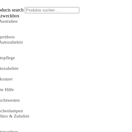
oducts search
lzweckbox
Australien
geridoos
Autozubehör
topflege
tozubehör
skratzer
te Hilfe
uchtwesten
schenlampen
Büro & Zubehör
tenordner