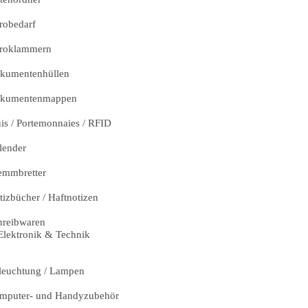
robedarf
roklammern
kumentenhüllen
kumentenmappen
uis / Portemonnaies / RFID
lender
emmbretter
tizbücher / Haftnotizen
hreibwaren
Elektronik & Technik
leuchtung / Lampen
mputer- und Handyzubehör