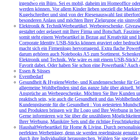
irgendwo ein Büro. Sei es mobil, daheim im Homeoffice ode
werden können. Vor allem Kinder lieben speziell die Markiers
Kugelschreiber und sind von der Riesenauswahl fast überfor
besonderen Anlass und möchten Ihrer Zielgruppe ein sinnv
Elektronik & Technik
Werbeartikel, Werbegeschenke, Giveawa
gestaltet oder gelasert mit Ihrer Firma und Botschaft. Faszi
somit steht einem Werbeartikel in Bezug auf Kreativität und
Corporate Identity USB-Sticks können graviert oder bedruc
macht sich ein Firmenlogo hervorragend. Extra flache Power
darum gehören auch Notebooks A5 zum Sortiment. Schenken S
Elektronik und Technik. Wie wäre es mit einem USB-Stick? A
Favorit dabei. Oder haben Sie schon eine Powerbank? Auch 
Essen & Süsses
Eventbedarf
Gesundheit & Hygiene
Werbe- und Kundengeschenke für Ges
allgemeine Wohlbefinden sind das ganze Jahr über aktuell. W
Ansprüche an Werbegeschenke. Möchten Sie Ihre Kunden und 
praktisch sein, wie auch die Gesundheit und das Wohlbefinde
Kundenpräsente für die Gesundheit : Von getesteten Mundsch
und Produkten bringen wir Ihr Logo und Ihre Werbung in bes
Gerne informieren wir Sie über die unzähligen Möglichkeit
Ihrer Werbung, Maniküre Sets und die richtige Feuchtigkeits
Haushalt
Werbeartikel für Home & Living. Durch personalisie
perfekten Werbeträger, denn sie werden regelmässig genutzt
durch ihre Individualität herausstechen. Wählen Sie speziel