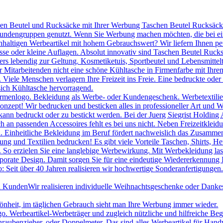
hen Beutel und Rucksäcke mit Ihrer Werbung Taschen Beutel Rucksäcke 
 Kundengruppen genutzt. Wenn Sie Werbung machen möchten, die bei ei
chhaltigen Werbeartikel mit hohem Gebrauchswert? Wir liefern Ihnen p
se oder kleine Auflagen. Absolut innovativ sind Taschen Beutel Ruc
s lebendig zur Geltung. Kosmetiketuis, Sportbeutel und Lebensmittelt
itarbeitenden nicht eine schöne Kühltasche in Firmenfarbe mit Ihrem
le Menschen verlagern Ihre Freizeit ins Freie. Eine bedruckte oder be
sich Kühltasche hervorragend.
irmenlogo. Bekleidung als Werbe- oder Kundengeschenk. Werbetextilien 
onzept! Wir bedrucken und besticken alles in professioneller Art und W
ann bedruckt oder zu bestickt werden. Bei der Juerg Siegrist Holding 
uch an passenden Accessoires fehlt es bei uns nicht. Neben Freizeitk
 Einheitliche Bekleidung im Beruf fördert nachweislich das Zusammeng
ng und Textilien bedrucken! Es gibt viele Vorteile Taschen, Shirts, H
. So erzielen Sie eine langlebige Werbewirkung. Mit Werbekleidung las
porate Design. Damit sorgen Sie für eine eindeutige Wiedererkennung
 Seit über 40 Jahren realisieren wir hochwertige Sonderanfertigungen.
nd Kunden
Wir realisieren individuelle Weihnachtsgeschenke oder Danke
hönheit, im täglichen Gebrauch sieht man Ihre Werbung immer wieder.
Werbeartikel-Werbeträger und zugleich nützliche und hilfreiche Beglei
raubenzieher, oder Doppelmeter. Das sind alles Werbeartikel für Han