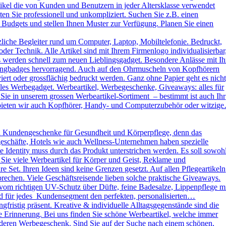
kel die von Kunden und Benutzern in jeder Altersklasse verwendet
ten Sie professionell und unkompliziert. Suchen Sie z.B. einen
 Budgets und stellen Ihnen Muster zur Verfügung. Planen Sie einen
liche Begleiter rund um Computer, Laptop, Mobiltelefonie. Bedruckt,
der Technik. Alle Artikel sind mit Ihrem Firmenlogo individualisierbar
ys werden schnell zum neuen Lieblingsgadget. Besondere Anlässe mit Ih
omingbadges hervorragend. Auch auf den Ohrmuscheln von Kopfhörern
rt oder grossflächig bedruckt werden. Ganz ohne Papier geht es nicht
es Werbegadget. Werbeartikel, Werbegeschenke, Giveaways: alles für
ie in unserem grossen Werbeartikel-Sortiment – bestimmt ist auch Ihr
h bieten wir auch Kopfhörer, Handy- und Computerzubehör oder witzig
d Kundengeschenke für Gesundheit und Körperpflege, denn das
kgeschäfte, Hotels wie auch Wellness-Unternehmen haben spezielle
dentity muss durch das Produkt unterstrichen werden. Es soll sowoh
 Sie viele Werbeartikel für Körper und Geist, Reklame und
Set. Ihren Ideen sind keine Grenzen gesetzt. Auf allen Pflegeartikeln
rechen. Viele Geschäftsreisende lieben solche praktische Giveaways.
vom richtigen UV-Schutz über Düfte, feine Badesalze, Lippenpflege m
und für jedes Kundensegment den perfekten, personalisierten…
ristig präsent. Kreative & individuelle Alltagsgegenstände sind die
e Erinnerung. Bei uns finden Sie schöne Werbeartikel, welche immer
sonderen Werbegeschenk. Sind Sie auf der Suche nach einem schönen,