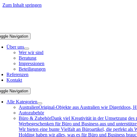
Zum Inhalt springen
oggle Navigation
Über uns
Wer wir sind
Beratung
Impressionen
Beteiligungen
Referenzen
Kontakt
oggle Navigation
Alle Kategorien
Australien
Original-Objekte aus Australien wie Digeridoos, H
Autozubehör
Büro & Zubehör
Dank viel Kreativität in der Umsetzung des
Werbegeschenken für Büro und Business aus und unterstützen 
Wir bieten eine bunte Vielfalt an Büroartikel, die perfekt a
Holding haben wir alles, was es für Büro und Business brau