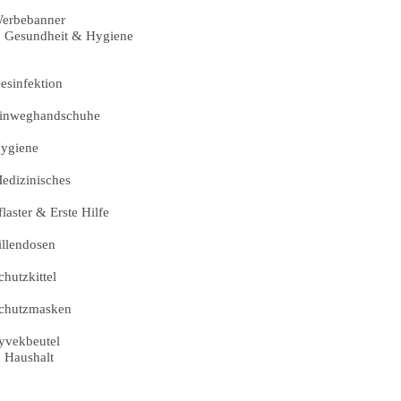
erbebanner
Gesundheit & Hygiene
esinfektion
inweghandschuhe
ygiene
edizinisches
flaster & Erste Hilfe
illendosen
chutzkittel
chutzmasken
yvekbeutel
Haushalt