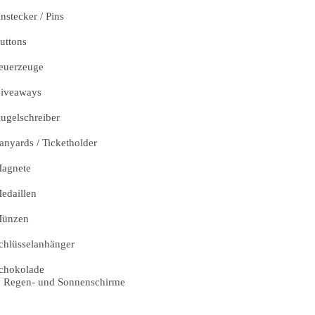
nstecker / Pins
uttons
euerzeuge
iveaways
ugelschreiber
anyards / Ticketholder
agnete
edaillen
ünzen
chlüsselanhänger
chokolade
Regen- und Sonnenschirme