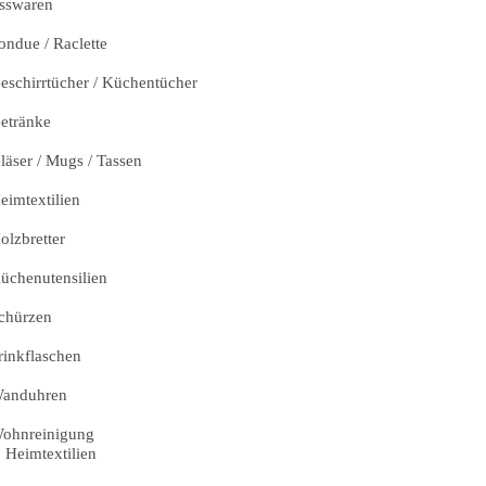
sswaren
ondue / Raclette
eschirrtücher / Küchentücher
etränke
läser / Mugs / Tassen
eimtextilien
olzbretter
üchenutensilien
chürzen
rinkflaschen
anduhren
ohnreinigung
Heimtextilien