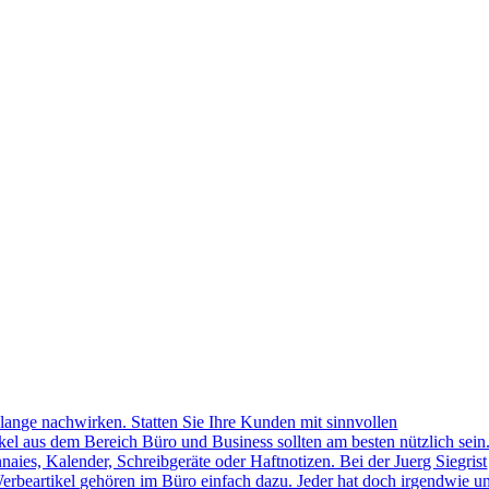
lange nachwirken. Statten Sie Ihre Kunden mit sinnvollen
kel aus dem Bereich Büro und Business sollten am besten nützlich sein
naies, Kalender, Schreibgeräte oder Haftnotizen. Bei der Juerg Siegrist
erbeartikel gehören im Büro einfach dazu. Jeder hat doch irgendwie u