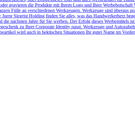
der gravieren die Produkte mit Ihrem Logo und Ihrer Werbebotschaft 
r ganzen Fülle an verschiedenen Werkzeugen. Werkzeuge sind überaus pr
Juerg Siegrist Holding finden Sie alles, was das Handwerkerherz beg
 die nächsten Jahre für Sie werben. Der Erfolg dieses Werbemittels ist
egeschenk zu Ihrer Corporate Identity passt. Werkzeuge und Autozubeh
rtikel wird auch in hektischen Situationen Ihr guter Name im Vorder