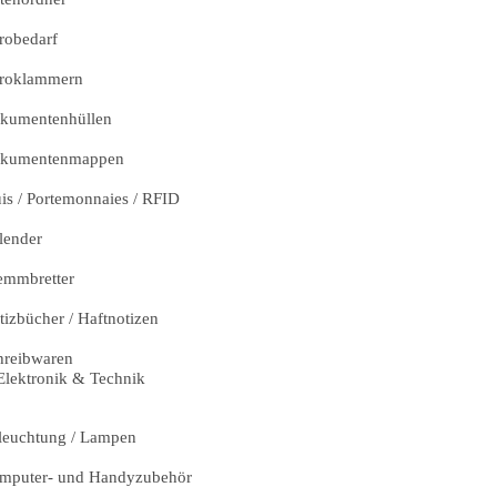
robedarf
roklammern
kumentenhüllen
kumentenmappen
uis / Portemonnaies / RFID
lender
emmbretter
tizbücher / Haftnotizen
hreibwaren
Elektronik & Technik
leuchtung / Lampen
mputer- und Handyzubehör