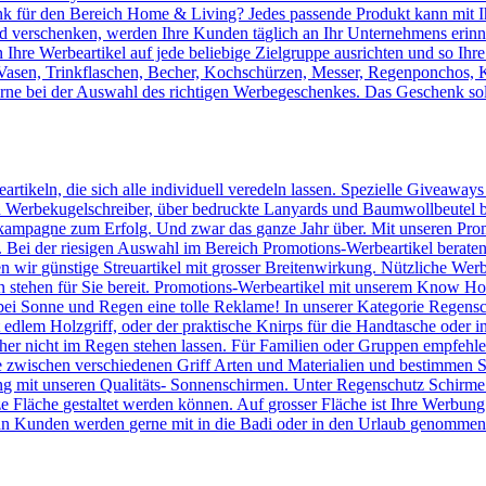
 für den Bereich Home & Living? Jedes passende Produkt kann mit Ih
verschenken, werden Ihre Kunden täglich an Ihr Unternehmens erinnert
Ihre Werbeartikel auf jede beliebige Zielgruppe ausrichten und so Ihr
, Vasen, Trinkflaschen, Becher, Kochschürzen, Messer, Regenponchos, 
erne bei der Auswahl des richtigen Werbegeschenkes. Das Geschenk sol
artikeln, die sich alle individuell veredeln lassen. Spezielle Giveaway
Werbekugelschreiber, über bedruckte Lanyards und Baumwollbeutel bis 
kampagne zum Erfolg. Und zwar das ganze Jahr über. Mit unseren Prom
n. Bei der riesigen Auswahl im Bereich Promotions-Werbeartikel berate
en wir günstige Streuartikel mit grosser Breitenwirkung. Nützliche We
n stehen für Sie bereit. Promotions-Werbeartikel mit unserem Know
ei Sonne und Regen eine tolle Reklame! In unserer Kategorie Regensc
lem Holzgriff, oder der praktische Knirps für die Handtasche oder ins
er nicht im Regen stehen lassen. Für Familien oder Gruppen empfehlen 
 zwischen verschiedenen Griff Arten und Materialien und bestimmen Si
 mit unseren Qualitäts- Sonnenschirmen. Unter Regenschutz Schirme
ze Fläche gestaltet werden können. Auf grosser Fläche ist Ihre Werbun
n Kunden werden gerne mit in die Badi oder in den Urlaub genommen u