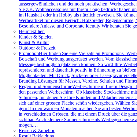
aussergewöhnlichen und dennoch praktischen Werbegeschenk
Sie z.B. Wohnaccessoires mit Ihrem Logo bedruckt haben und 
im Haushalt oder im Hobby als nützlich erweisen. Sie können 
Werbeartikel für diesen Bereich: Holzbretter, Regenschirme
Besondere Anlässe und Corporate Identity Wir beraten Sie g
Heimtextilien
Kinder & Spielen
Kunst & Kultur
Outdoor & Freizeit
Promotion
Hier finden Sie eine Vielzahl an Promotions- Werbe
Botschaft und Werbung ausgerüstet werden. Vom klassischen 
Message bestmöglich platzieren können. So wird Ihre Werbe
repräsentieren und dauerhaft positiv in Erinnerung zu bleibe
Möglichkeiten. Mit Druck, Stickerei oder Lasergravur erstell
Branding Lösungen für Messen, Vereine, Schulen und Firme
Regen- und Sonnenschirme
Werbeschirme in Ihrem Design– b
den passenden Werbeschirm. Ob klassische Stockschirme mit ed
Schirmen, mit denen Sie Ihre Kunden und Mitarbeitenden sich
sich auf einer grossen Fläche schön wiedergeben. Wählen Sie
gern! In den warmen Monaten machen Sie am besten Werbung
in verschiedenen Grössen, die mit einem Druck über die gan
sichtbar. Auch kleinere Sonnenschirme als Werbegeschenke a
mögen,…
Reisen & Zubehör
Result Bekleidung