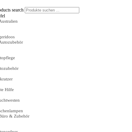
oducts search
fel
Australien
geridoos
Autozubehör
topflege
tozubehör
skratzer
te Hilfe
uchtwesten
schenlampen
Büro & Zubehör
tenordner