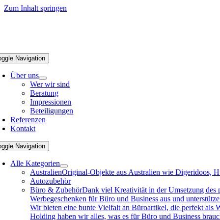
Zum Inhalt springen
oggle Navigation
Über uns
Wer wir sind
Beratung
Impressionen
Beteiligungen
Referenzen
Kontakt
oggle Navigation
Alle Kategorien
Australien
Original-Objekte aus Australien wie Digeridoos, H
Autozubehör
Büro & Zubehör
Dank viel Kreativität in der Umsetzung des
Werbegeschenken für Büro und Business aus und unterstützen 
Wir bieten eine bunte Vielfalt an Büroartikel, die perfekt a
Holding haben wir alles, was es für Büro und Business brau