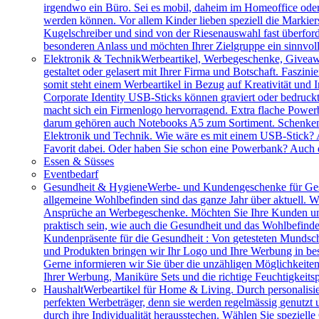
irgendwo ein Büro. Sei es mobil, daheim im Homeoffice ode
werden können. Vor allem Kinder lieben speziell die Markiers
Kugelschreiber und sind von der Riesenauswahl fast überfor
besonderen Anlass und möchten Ihrer Zielgruppe ein sinnv
Elektronik & Technik
Werbeartikel, Werbegeschenke, Giveawa
gestaltet oder gelasert mit Ihrer Firma und Botschaft. Faszi
somit steht einem Werbeartikel in Bezug auf Kreativität und
Corporate Identity USB-Sticks können graviert oder bedruc
macht sich ein Firmenlogo hervorragend. Extra flache Power
darum gehören auch Notebooks A5 zum Sortiment. Schenken S
Elektronik und Technik. Wie wäre es mit einem USB-Stick? A
Favorit dabei. Oder haben Sie schon eine Powerbank? Auch 
Essen & Süsses
Eventbedarf
Gesundheit & Hygiene
Werbe- und Kundengeschenke für Ges
allgemeine Wohlbefinden sind das ganze Jahr über aktuell. W
Ansprüche an Werbegeschenke. Möchten Sie Ihre Kunden und 
praktisch sein, wie auch die Gesundheit und das Wohlbefinde
Kundenpräsente für die Gesundheit : Von getesteten Mundsch
und Produkten bringen wir Ihr Logo und Ihre Werbung in bes
Gerne informieren wir Sie über die unzähligen Möglichkeit
Ihrer Werbung, Maniküre Sets und die richtige Feuchtigkeits
Haushalt
Werbeartikel für Home & Living. Durch personalisie
perfekten Werbeträger, denn sie werden regelmässig genutzt
durch ihre Individualität herausstechen. Wählen Sie speziel