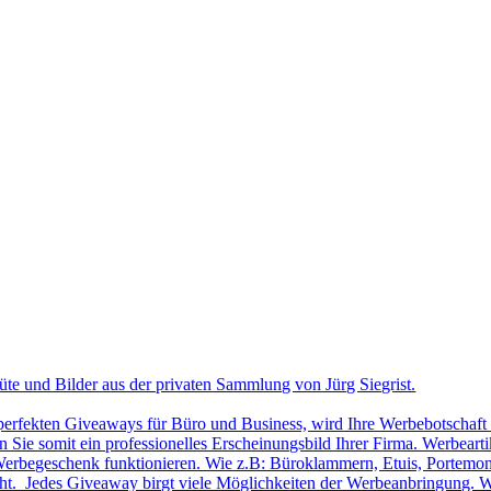
üte und Bilder aus der privaten Sammlung von Jürg Siegrist.
 perfekten Giveaways für Büro und Business, wird Ihre Werbebotschaft 
Sie somit ein professionelles Erscheinungsbild Ihrer Firma. Werbearti
ls Werbegeschenk funktionieren. Wie z.B: Büroklammern, Etuis, Portemon
cht. Jedes Giveaway birgt viele Möglichkeiten der Werbeanbringung. W