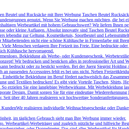
hen Beutel und Rucksäcke mit Ihrer Werbung Taschen Beutel Rucksäcke 
 Kundengruppen genutzt. Wenn Sie Werbung machen möchten, die bei ei
chhaltigen Werbeartikel mit hohem Gebrauchswert? Wir liefern Ihnen p
se oder kleine Auflagen. Absolut innovativ sind Taschen Beutel Ruc
s lebendig zur Geltung. Kosmetiketuis, Sportbeutel und Lebensmittelt
itarbeitenden nicht eine schöne Kühltasche in Firmenfarbe mit Ihrem
le Menschen verlagern Ihre Freizeit ins Freie. Eine bedruckte oder be
sich Kühltasche hervorragend.
irmenlogo. Bekleidung als Werbe- oder Kundengeschenk. Werbetextilien 
onzept! Wir bedrucken und besticken alles in professioneller Art und W
ann bedruckt oder zu bestickt werden. Bei der Juerg Siegrist Holding 
uch an passenden Accessoires fehlt es bei uns nicht. Neben Freizeitk
 Einheitliche Bekleidung im Beruf fördert nachweislich das Zusammeng
ng und Textilien bedrucken! Es gibt viele Vorteile Taschen, Shirts, H
. So erzielen Sie eine langlebige Werbewirkung. Mit Werbekleidung las
porate Design. Damit sorgen Sie für eine eindeutige Wiedererkennung
 Seit über 40 Jahren realisieren wir hochwertige Sonderanfertigungen.
nd Kunden
Wir realisieren individuelle Weihnachtsgeschenke oder Danke
hönheit, im täglichen Gebrauch sieht man Ihre Werbung immer wieder.
Werbeartikel-Werbeträger und zugleich nützliche und hilfreiche Beglei
raubenzieher, oder Doppelmeter. Das sind alles Werbeartikel für Han