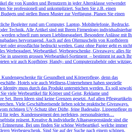
kel die von Kunden und Benutzern in jeder Altersklasse verwendet
ten Sie professionell und unkompliziert. Suchen Sie z.B. einen
 Budgets und stellen Ihnen Muster zur Verfügung. Planen Sie einen
liche Begleiter rund um Computer, Laptop, Mobiltelefonie. Bedruckt,
der Technik. Alle Artikel sind mit Ihrem Firmenlogo individualisierbar
ys werden schnell zum neuen Lieblingsgadget. Besondere Anlässe mit Ih
omingbadges hervorragend. Auch auf den Ohrmuscheln von Kopfhörern
rt oder grossflächig bedruckt werden. Ganz ohne Papier geht es nicht
es Werbegadget. Werbeartikel, Werbegeschenke, Giveaways: alles für
ie in unserem grossen Werbeartikel-Sortiment – bestimmt ist auch Ihr
h bieten wir auch Kopfhörer, Handy- und Computerzubehör oder witzig
d Kundengeschenke für Gesundheit und Körperpflege, denn das
kgeschäfte, Hotels wie auch Wellness-Unternehmen haben spezielle
dentity muss durch das Produkt unterstrichen werden. Es soll sowoh
 Sie viele Werbeartikel für Körper und Geist, Reklame und
Set. Ihren Ideen sind keine Grenzen gesetzt. Auf allen Pflegeartikeln
rechen. Viele Geschäftsreisende lieben solche praktische Giveaways.
vom richtigen UV-Schutz über Düfte, feine Badesalze, Lippenpflege m
und für jedes Kundensegment den perfekten, personalisierten…
ristig präsent. Kreative & individuelle Alltagsgegenstände sind die
e Erinnerung. Bei uns finden Sie schöne Werbeartikel, welche immer
sonderen Werbegeschenk. Sind Sie auf der Suche nach einem schönen,