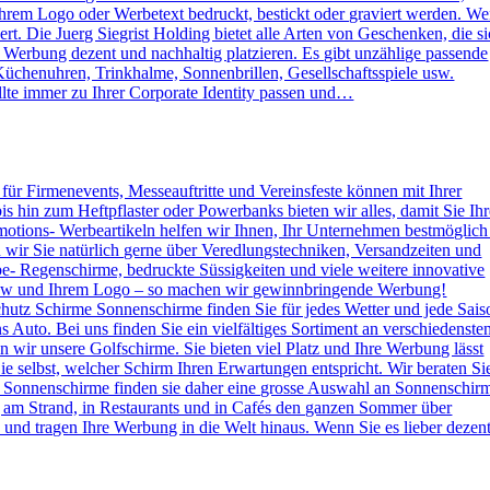
rem Logo oder Werbetext bedruckt, bestickt oder graviert werden. W
. Die Juerg Siegrist Holding bietet alle Arten von Geschenken, die s
e Werbung dezent und nachhaltig platzieren. Es gibt unzählige passende
Küchenuhren, Trinkhalme, Sonnenbrillen, Gesellschaftsspiele usw.
lte immer zu Ihrer Corporate Identity passen und…
s für Firmenevents, Messeauftritte und Vereinsfeste können mit Ihrer
hin zum Heftpflaster oder Powerbanks bieten wir alles, damit Sie Ihr
otions- Werbeartikeln helfen wir Ihnen, Ihr Unternehmen bestmöglich
n wir Sie natürlich gerne über Veredlungstechniken, Versandzeiten und
rbe- Regenschirme, bedruckte Süssigkeiten und viele weitere innovative
 How und Ihrem Logo – so machen wir gewinnbringende Werbung!
hutz Schirme Sonnenschirme finden Sie für jedes Wetter und jede Sais
 Auto. Bei uns finden Sie ein vielfältiges Sortiment an verschiedenste
wir unsere Golfschirme. Sie bieten viel Platz und Ihre Werbung lässt
e selbst, welcher Schirm Ihren Erwartungen entspricht. Wir beraten Si
 Sonnenschirme finden sie daher eine grosse Auswahl an Sonnenschir
g am Strand, in Restaurants und in Cafés den ganzen Sommer über
nd tragen Ihre Werbung in die Welt hinaus. Wenn Sie es lieber dezen