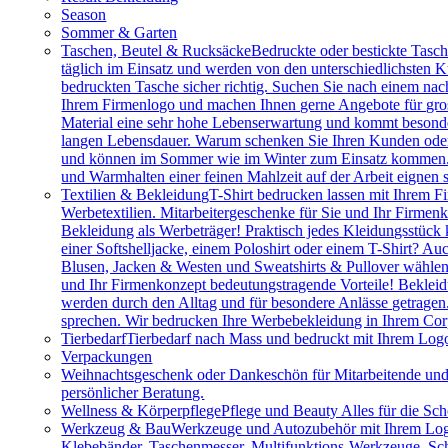
Season
Sommer & Garten
Taschen, Beutel & Rucksäcke
Bedruckte oder bestickte Tasc
täglich im Einsatz und werden von den unterschiedlichsten
bedruckten Tasche sicher richtig. Suchen Sie nach einem na
Ihrem Firmenlogo und machen Ihnen gerne Angebote für gros
Material eine sehr hohe Lebenserwartung und kommt besonder
langen Lebensdauer. Warum schenken Sie Ihren Kunden oder M
und können im Sommer wie im Winter zum Einsatz kommen. Vie
und Warmhalten einer feinen Mahlzeit auf der Arbeit eignen 
Textilien & Bekleidung
T-Shirt bedrucken lassen mit Ihrem F
Werbetextilien. Mitarbeitergeschenke für Sie und Ihr Firmenk
Bekleidung als Werbeträger! Praktisch jedes Kleidungsstück k
einer Softshelljacke, einem Poloshirt oder einem T-Shirt? A
Blusen, Jacken & Westen und Sweatshirts & Pullover wählen.
und Ihr Firmenkonzept bedeutungstragende Vorteile! Bekleidu
werden durch den Alltag und für besondere Anlässe getragen
sprechen. Wir bedrucken Ihre Werbebekleidung in Ihrem Cor
Tierbedarf
Tierbedarf nach Mass und bedruckt mit Ihrem Logo:
Verpackungen
Weihnachtsgeschenk oder Dankeschön für Mitarbeitende u
persönlicher Beratung.
Wellness & Körperpflege
Pflege und Beauty Alles für die Sc
Werkzeug & Bau
Werkzeuge und Autozubehör mit Ihrem Logo. 
Klebebänder, Taschenmesser, Multifunktions-Werkzeuge, Sch