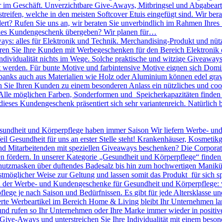
r im Geschäft. Unverzichtbare Give-Aways, Mitbringsel und Abgabearti
treifen, welche in den meisten Softcover Etuis eingefügt sind. Wir bera
dert? Rufen Sie uns an, wir beraten Sie unverbindlich im Rahmen Ihres
olles Kundengeschenk übergeben? Wir planen für…
ys: alles für Elektronik und Technik. Merchandising-Produkt und nütz
nieren Sie Ihre Kunden mit Werbegeschenken für den Bereich Elektronik o
 Individualität nichts im Wege. Solche praktische und witzige Giveawa
kt werden. Für bunte Motive und farbintensive Motive eignen sich D
banks auch aus Materialien wie Holz oder Aluminium können edel gravie
ie Ihren Kunden zu einem besonderen Anlass ein nützliches und cool
lle möglichen Farben, Sonderformen und Speicherkapazitäten finden S
dieses Kundengeschenk präsentiert sich sehr variantenreich. Natürlic
undheit und Körperpflege haben immer Saison Wir liefern Werbe- un
eil Gesundheit für uns an erster Stelle steht! Krankenhäuser, Kosmeti
Mitarbeitenden mit speziellen Giveaways beschenken? Die Corporate I
n fördern. In unserer Kategorie „Gesundheit und Körperpflege“ finden
utzmasken über duftendes Badesalz bis hin zum hochwertigen Maniküre 
tmöglicher Weise zur Geltung und lassen somit das Produkt für sich sp
en der Werbe- und Kundengeschenke für Gesundheit und Körperpflege: 
pflege je nach Saison und Bedürfnissen. Es gibt für jede Altersklasse 
rte Werbeartikel im Bereich Home & Living bleibt Ihr Unternehmen langf
 und rufen so Ihr Unternehmen oder Ihre Marke immer wieder in positiv
le Give-Aways und unterstreichen Sie Ihre Individualität mit einem be