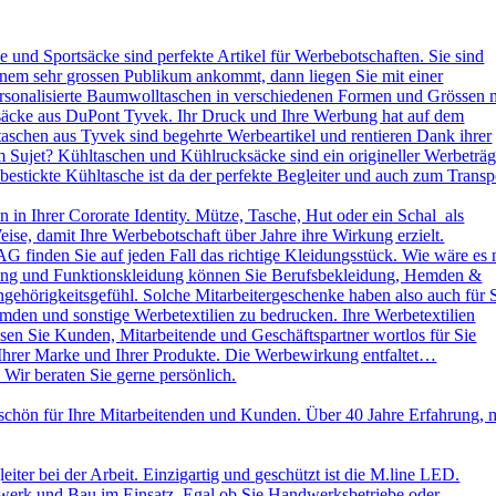
und Sportsäcke sind perfekte Artikel für Werbebotschaften. Sie sind
nem sehr grossen Publikum ankommt, dann liegen Sie mit einer
ersonalisierte Baumwolltaschen in verschiedenen Formen und Grössen 
ksäcke aus DuPont Tyvek. Ihr Druck und Ihre Werbung hat auf dem
aschen aus Tyvek sind begehrte Werbeartikel und rentieren Dank ihrer
 Sujet? Kühltaschen und Kühlrucksäcke sind ein origineller Werbeträg
stickte Kühltasche ist da der perfekte Begleiter und auch zum Transp
in Ihrer Cororate Identity. Mütze, Tasche, Hut oder ein Schal als
eise, damit Ihre Werbebotschaft über Jahre ihre Wirkung erzielt.
AG finden Sie auf jeden Fall das richtige Kleidungsstück. Wie wäre es 
leidung und Funktionskleidung können Sie Berufsbekleidung, Hemden &
ehörigkeitsgefühl. Solche Mitarbeitergeschenke haben also auch für 
emden und sonstige Werbetextilien zu bedrucken. Ihre Werbetextilien
sen Sie Kunden, Mitarbeitende und Geschäftspartner wortlos für Sie
 Ihrer Marke und Ihrer Produkte. Die Werbewirkung entfaltet…
 Wir beraten Sie gerne persönlich.
schön für Ihre Mitarbeitenden und Kunden. Über 40 Jahre Erfahrung, 
ter bei der Arbeit. Einzigartig und geschützt ist die M.line LED.
dwerk und Bau im Einsatz. Egal ob Sie Handwerksbetriebe oder