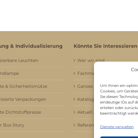
ung & Individualisierung
Könnte Sie interessieren
sierbare Leuchten
Wer wir sind
Co
andlampe
Fachmessebesuch
Um Ihnen ein optima
e & Sicherheitsmütze
Ganzes Sortiment
Cookies, um Gerätei
Sie diesen Technolo
lisierte Verpackungen
Kataloge
eindeutige IDs auf 
erteilen oder zurü
te Dichtstoffpresse
Aktuell / Saison
beeinträchtigt werd
 Box Story
Referenzen
Dienste verwalten