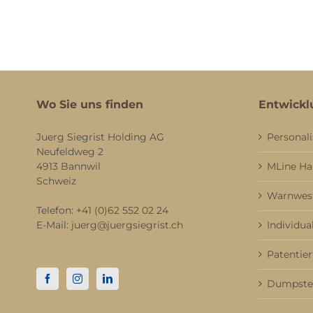
Wo Sie uns finden
Entwickl
Juerg Siegrist Holding AG
Personali
Neufeldweg 2
4913 Bannwil
MLine H
Schweiz
Warnwest
Telefon:
+41 (0)62 552 02 24
E-Mail:
juerg@juergsiegrist.ch
Individua
Patentier
Dumpster