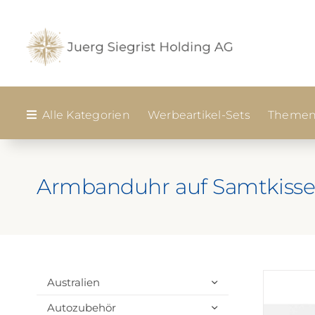
Zum
Inhalt
springen
Alle Kategorien
Werbeartikel-Sets
Themen
Armbanduhr auf Samtkiss
Australien
Autozubehör