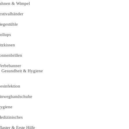
ahnen & Wimpel
estivalbänder
iegestühle
ollups
itzkissen
onnenbrillen
erbebanner
Gesundheit & Hygiene
esinfektion
inweghandschuhe
ygiene
edizinisches
flaster & Erste Hilfe