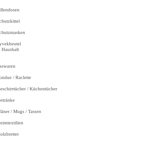
illendosen
chutzkittel
chutzmasken
yvekbeutel
Haushalt
sswaren
ondue / Raclette
eschirrtücher / Küchentücher
etränke
läser / Mugs / Tassen
eimtextilien
olzbretter