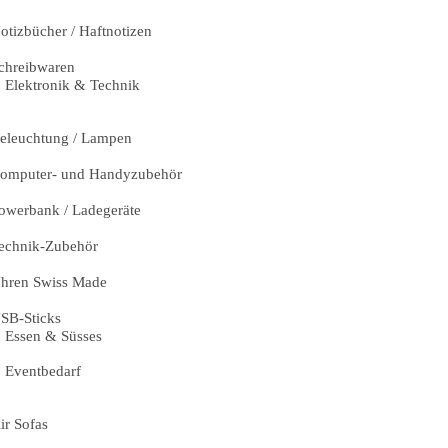
otizbücher / Haftnotizen
chreibwaren
Elektronik & Technik
eleuchtung / Lampen
omputer- und Handyzubehör
owerbank / Ladegeräte
echnik-Zubehör
hren Swiss Made
SB-Sticks
Essen & Süsses
Eventbedarf
ir Sofas