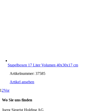
Stapelboxen 17 Liter Volumen 40x30x17 cm
Artikelnummer:
37585
Artikel ansehen
1
2
Vor
Wo Sie uns finden
Juerg Siegrist Holding AG