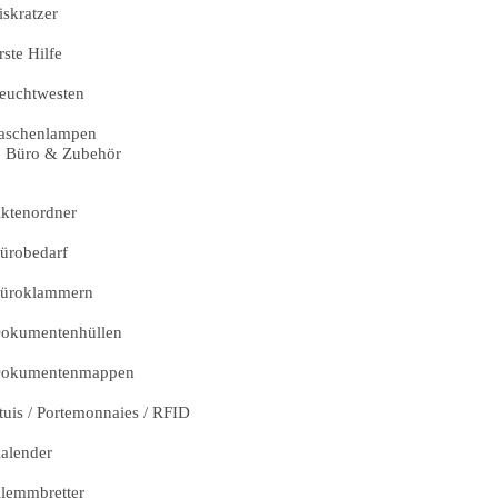
iskratzer
rste Hilfe
euchtwesten
aschenlampen
Büro & Zubehör
ktenordner
ürobedarf
üroklammern
okumentenhüllen
okumentenmappen
tuis / Portemonnaies / RFID
alender
lemmbretter