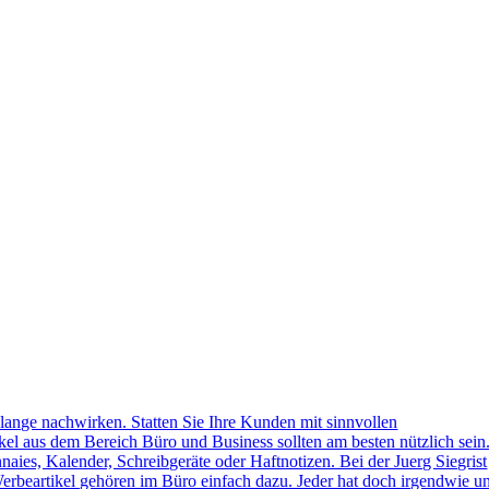
lange nachwirken. Statten Sie Ihre Kunden mit sinnvollen
kel aus dem Bereich Büro und Business sollten am besten nützlich sein
naies, Kalender, Schreibgeräte oder Haftnotizen. Bei der Juerg Siegrist
erbeartikel gehören im Büro einfach dazu. Jeder hat doch irgendwie u