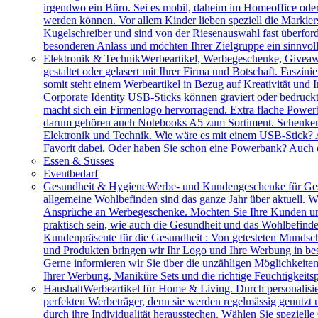
irgendwo ein Büro. Sei es mobil, daheim im Homeoffice ode
werden können. Vor allem Kinder lieben speziell die Markiers
Kugelschreiber und sind von der Riesenauswahl fast überfor
besonderen Anlass und möchten Ihrer Zielgruppe ein sinnv
Elektronik & Technik
Werbeartikel, Werbegeschenke, Giveawa
gestaltet oder gelasert mit Ihrer Firma und Botschaft. Faszi
somit steht einem Werbeartikel in Bezug auf Kreativität und
Corporate Identity USB-Sticks können graviert oder bedruc
macht sich ein Firmenlogo hervorragend. Extra flache Power
darum gehören auch Notebooks A5 zum Sortiment. Schenken S
Elektronik und Technik. Wie wäre es mit einem USB-Stick? A
Favorit dabei. Oder haben Sie schon eine Powerbank? Auch 
Essen & Süsses
Eventbedarf
Gesundheit & Hygiene
Werbe- und Kundengeschenke für Ges
allgemeine Wohlbefinden sind das ganze Jahr über aktuell. W
Ansprüche an Werbegeschenke. Möchten Sie Ihre Kunden und 
praktisch sein, wie auch die Gesundheit und das Wohlbefinde
Kundenpräsente für die Gesundheit : Von getesteten Mundsch
und Produkten bringen wir Ihr Logo und Ihre Werbung in bes
Gerne informieren wir Sie über die unzähligen Möglichkeit
Ihrer Werbung, Maniküre Sets und die richtige Feuchtigkeits
Haushalt
Werbeartikel für Home & Living. Durch personalisie
perfekten Werbeträger, denn sie werden regelmässig genutzt
durch ihre Individualität herausstechen. Wählen Sie speziel