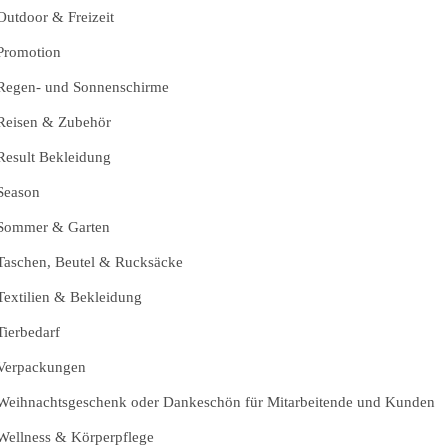
Outdoor & Freizeit
Promotion
Regen- und Sonnenschirme
Reisen & Zubehör
Result Bekleidung
Season
Sommer & Garten
Taschen, Beutel & Rucksäcke
Textilien & Bekleidung
Tierbedarf
Verpackungen
Weihnachtsgeschenk oder Dankeschön für Mitarbeitende und Kunden
Wellness & Körperpflege