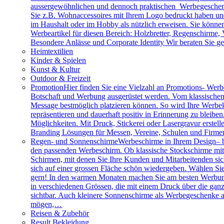
aussergewöhnlichen und dennoch praktischen Werbegeschenk
Sie z.B. Wohnaccessoires mit Ihrem Logo bedruckt haben und 
im Haushalt oder im Hobby als nützlich erweisen. Sie können 
Werbeartikel für diesen Bereich: Holzbretter, Regenschirme
Besondere Anlässe und Corporate Identity Wir beraten Sie g
Heimtextilien
Kinder & Spielen
Kunst & Kultur
Outdoor & Freizeit
Promotion
Hier finden Sie eine Vielzahl an Promotions- Werbe
Botschaft und Werbung ausgerüstet werden. Vom klassischen 
Message bestmöglich platzieren können. So wird Ihre Werbe
repräsentieren und dauerhaft positiv in Erinnerung zu bleibe
Möglichkeiten. Mit Druck, Stickerei oder Lasergravur erstell
Branding Lösungen für Messen, Vereine, Schulen und Firme
Regen- und Sonnenschirme
Werbeschirme in Ihrem Design– b
den passenden Werbeschirm. Ob klassische Stockschirme mit ed
Schirmen, mit denen Sie Ihre Kunden und Mitarbeitenden sich
sich auf einer grossen Fläche schön wiedergeben. Wählen Sie
gern! In den warmen Monaten machen Sie am besten Werbung
in verschiedenen Grössen, die mit einem Druck über die gan
sichtbar. Auch kleinere Sonnenschirme als Werbegeschenke a
mögen,…
Reisen & Zubehör
Result Bekleidung