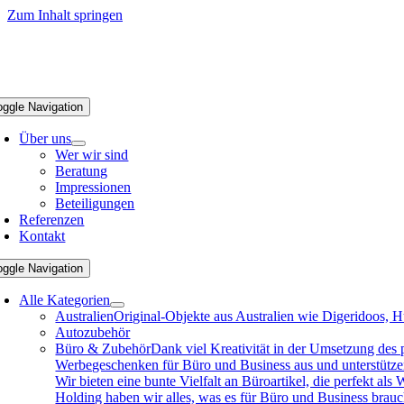
Zum Inhalt springen
oggle Navigation
Über uns
Wer wir sind
Beratung
Impressionen
Beteiligungen
Referenzen
Kontakt
oggle Navigation
Alle Kategorien
Australien
Original-Objekte aus Australien wie Digeridoos, H
Autozubehör
Büro & Zubehör
Dank viel Kreativität in der Umsetzung des
Werbegeschenken für Büro und Business aus und unterstützen 
Wir bieten eine bunte Vielfalt an Büroartikel, die perfekt a
Holding haben wir alles, was es für Büro und Business brau