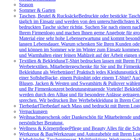
Season
Sommer & Garten
Taschen, Beutel & Rucksäcke
Bedruckte oder bestickte Tasc
täglich im Einsatz und werden von den unterschiedlichsten
bedruckten Tasche sicher richtig. Suchen Sie nach einem na
Ihrem Firmenlogo und machen Ihnen gerne Angebote für gros
Material eine sehr hohe Lebenserwartung und kommt besonder
langen Lebensdauer. Warum schenken Sie Ihren Kunden oder M
und können im Sommer wie im Winter zum Einsatz kommen. Vie
und Warmhalten einer feinen Mahlzeit auf der Arbeit eignen 
Textilien & Bekleidung
T-Shirt bedrucken lassen mit Ihrem F
Werbetextilien. Mitarbeitergeschenke für Sie und Ihr Firmenk
Bekleidung als Werbeträger! Praktisch jedes Kleidungsstück k
einer Softshelljacke, einem Poloshirt oder einem T-Shirt? A
Blusen, Jacken & Westen und Sweatshirts & Pullover wählen.
und Ihr Firmenkonzept bedeutungstragende Vorteile! Bekleidu
werden durch den Alltag und für besondere Anlässe getragen
sprechen. Wir bedrucken Ihre Werbebekleidung in Ihrem Cor
Tierbedarf
Tierbedarf nach Mass und bedruckt mit Ihrem Logo:
Verpackungen
Weihnachtsgeschenk oder Dankeschön für Mitarbeitende u
persönlicher Beratung.
Wellness & Körperpflege
Pflege und Beauty Alles für die Sc
Werkzeug & Bau
Werkzeuge und Autozubehör mit Ihrem Logo. 
Klebebänder, Taschenmesser, Multifunktions-Werkzeuge, Sch