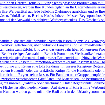
 für den Bereich Home & Living? Jedes passende Produkt kann mit Ih
verschenken, werden Ihre Kunden täglich an Ihr Unternehmens erinnert
Ihre Werbeartikel auf jede beliebige Zielgruppe ausrichten und so Ihr
, Vasen, Trinkflaschen, Becher, Kochschürzen, Messer, Regenponchos, 
erne bei der Auswahl des richtigen Werbegeschenkes. Das Geschenk sol
artikeln, die sich alle individuell veredeln lassen. Spezielle Giveaway
Werbekugelschreiber, über bedruckte Lanyards und Baumwollbeutel bis 
kampagne zum Erfolg. Und zwar das ganze Jahr über. Mit unseren Prom
n. Bei der riesigen Auswahl im Bereich Promotions-Werbeartikel berate
en wir günstige Streuartikel mit grosser Breitenwirkung. Nützliche We
n stehen für Sie bereit. Promotions-Werbeartikel mit unserem Know
ei Sonne und Regen eine tolle Reklame! In unserer Kategorie Regensc
lem Holzgriff, oder der praktische Knirps für die Handtasche oder ins
er nicht im Regen stehen lassen. Für Familien oder Gruppen empfehlen 
 zwischen verschiedenen Griff Arten und Materialien und bestimmen Si
 mit unseren Qualitäts- Sonnenschirmen. Unter Regenschutz Schirme
ze Fläche gestaltet werden können. Auf grosser Fläche ist Ihre Werbun
n Kunden werden gerne mit in die Badi oder in den Urlaub genommen u