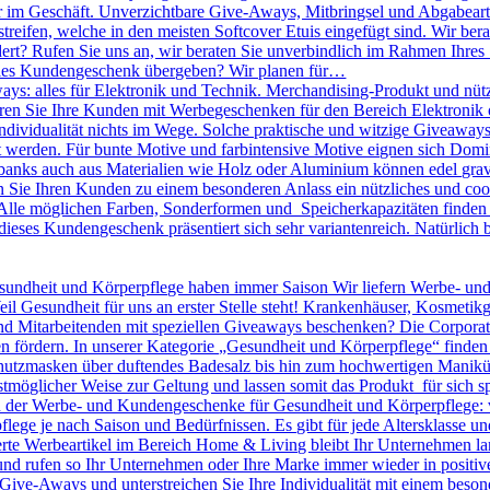
r im Geschäft. Unverzichtbare Give-Aways, Mitbringsel und Abgabearti
treifen, welche in den meisten Softcover Etuis eingefügt sind. Wir bera
dert? Rufen Sie uns an, wir beraten Sie unverbindlich im Rahmen Ihres
olles Kundengeschenk übergeben? Wir planen für…
ys: alles für Elektronik und Technik. Merchandising-Produkt und nütz
nieren Sie Ihre Kunden mit Werbegeschenken für den Bereich Elektronik o
 Individualität nichts im Wege. Solche praktische und witzige Giveawa
kt werden. Für bunte Motive und farbintensive Motive eignen sich D
banks auch aus Materialien wie Holz oder Aluminium können edel gravie
ie Ihren Kunden zu einem besonderen Anlass ein nützliches und cool
lle möglichen Farben, Sonderformen und Speicherkapazitäten finden S
dieses Kundengeschenk präsentiert sich sehr variantenreich. Natürlic
undheit und Körperpflege haben immer Saison Wir liefern Werbe- un
eil Gesundheit für uns an erster Stelle steht! Krankenhäuser, Kosmeti
Mitarbeitenden mit speziellen Giveaways beschenken? Die Corporate I
n fördern. In unserer Kategorie „Gesundheit und Körperpflege“ finden
utzmasken über duftendes Badesalz bis hin zum hochwertigen Maniküre 
tmöglicher Weise zur Geltung und lassen somit das Produkt für sich sp
en der Werbe- und Kundengeschenke für Gesundheit und Körperpflege: 
pflege je nach Saison und Bedürfnissen. Es gibt für jede Altersklasse 
rte Werbeartikel im Bereich Home & Living bleibt Ihr Unternehmen langf
 und rufen so Ihr Unternehmen oder Ihre Marke immer wieder in positiv
le Give-Aways und unterstreichen Sie Ihre Individualität mit einem be