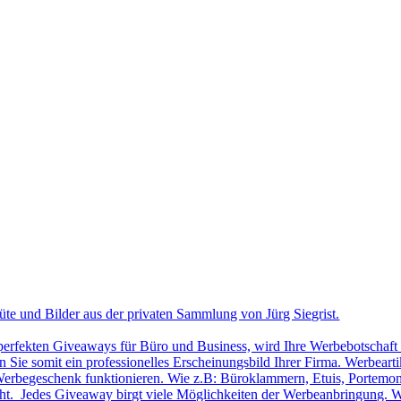
üte und Bilder aus der privaten Sammlung von Jürg Siegrist.
 perfekten Giveaways für Büro und Business, wird Ihre Werbebotschaft 
Sie somit ein professionelles Erscheinungsbild Ihrer Firma. Werbearti
ls Werbegeschenk funktionieren. Wie z.B: Büroklammern, Etuis, Portemon
cht. Jedes Giveaway birgt viele Möglichkeiten der Werbeanbringung. W