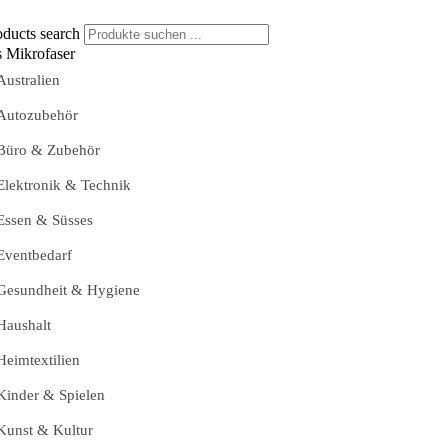
oducts search
s Mikrofaser
Australien
Autozubehör
Büro & Zubehör
Elektronik & Technik
Essen & Süsses
Eventbedarf
Gesundheit & Hygiene
Haushalt
Heimtextilien
Kinder & Spielen
Kunst & Kultur