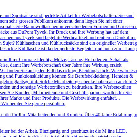
und Sportsäcke sind perfekte Artikel für Werbebotschaften. Sie sind
nem sehr grossen Publikum ankommt, dann liegen Sie mit einer
ersonalisierte Baumwolltaschen in verschiedenen Formen und Grössen 
ksäcke aus DuPont Tyvek. Ihr Druck und Ihre Werbung hat auf dem
aschen aus Tyvek sind begehrte Werbeartikel und rentieren Dank ihrer
 Sujet? Kühltaschen und Kühlrucksäcke sind ein origineller Werbeträg
stickte Kühltasche ist da der perfekte Begleiter und auch zum Transp
in Ihrer Cororate Identity. Mütze, Tasche, Hut oder ein Schal als
eise, damit Ihre Werbebotschaft über Jahre ihre Wirkung erzielt.
AG finden Sie auf jeden Fall das richtige Kleidungsstück. Wie wäre es 
leidung und Funktionskleidung können Sie Berufsbekleidung, Hemden &
ehörigkeitsgefühl. Solche Mitarbeitergeschenke haben also auch für 
emden und sonstige Werbetextilien zu bedrucken. Ihre Werbetextilien
sen Sie Kunden, Mitarbeitende und Geschäftspartner wortlos für Sie
 Ihrer Marke und Ihrer Produkte. Die Werbewirkung entfaltet…
 Wir beraten Sie gerne persönlich.
schön für Ihre Mitarbeitenden und Kunden. Über 40 Jahre Erfahrung, 
ter bei der Arbeit. Einzigartig und geschützt ist die M.line LED.
dwerk und Bau im Einsatz. Egal ob Sie Handwerksbetriebe oder