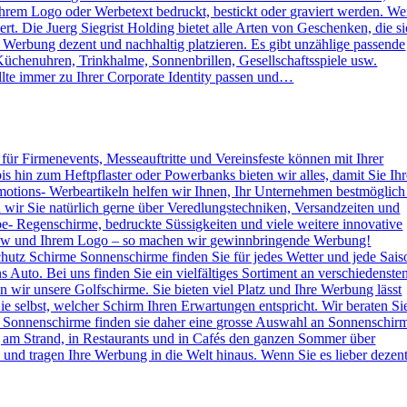
rem Logo oder Werbetext bedruckt, bestickt oder graviert werden. W
. Die Juerg Siegrist Holding bietet alle Arten von Geschenken, die s
e Werbung dezent und nachhaltig platzieren. Es gibt unzählige passende
Küchenuhren, Trinkhalme, Sonnenbrillen, Gesellschaftsspiele usw.
lte immer zu Ihrer Corporate Identity passen und…
s für Firmenevents, Messeauftritte und Vereinsfeste können mit Ihrer
hin zum Heftpflaster oder Powerbanks bieten wir alles, damit Sie Ihr
otions- Werbeartikeln helfen wir Ihnen, Ihr Unternehmen bestmöglich
n wir Sie natürlich gerne über Veredlungstechniken, Versandzeiten und
rbe- Regenschirme, bedruckte Süssigkeiten und viele weitere innovative
 How und Ihrem Logo – so machen wir gewinnbringende Werbung!
hutz Schirme Sonnenschirme finden Sie für jedes Wetter und jede Sais
 Auto. Bei uns finden Sie ein vielfältiges Sortiment an verschiedenste
wir unsere Golfschirme. Sie bieten viel Platz und Ihre Werbung lässt
e selbst, welcher Schirm Ihren Erwartungen entspricht. Wir beraten Si
 Sonnenschirme finden sie daher eine grosse Auswahl an Sonnenschir
g am Strand, in Restaurants und in Cafés den ganzen Sommer über
nd tragen Ihre Werbung in die Welt hinaus. Wenn Sie es lieber dezen