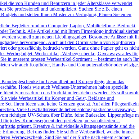
kel die von Kunden und Benutzern in jeder Altersklasse verwendet
ten Sie professionell und unkompliziert. Suchen Sie z.B. einen
 Budgets und stellen Ihnen Muster zur Verfügung. Planen Sie einen
liche Begleiter rund um Computer, Laptop, Mobiltelefonie. Bedruckt,
der Technik. Alle Artikel sind mit Ihrem Firmenlogo individualisierbar
ys werden schnell zum neuen Lieblingsgadget. Besondere Anlässe mit Ih
omingbadges hervorragend. Auch auf den Ohrmuscheln von Kopfhörern
rt oder grossflächig bedruckt werden. Ganz ohne Papier geht es nicht
es Werbegadget. Werbeartikel, Werbegeschenke, Giveaways: alles für
ie in unserem grossen Werbeartikel-Sortiment – bestimmt ist auch Ihr
h bieten wir auch Kopfhörer, Handy- und Computerzubehör oder witzig
d Kundengeschenke für Gesundheit und Körperpflege, denn das
kgeschäfte, Hotels wie auch Wellness-Unternehmen haben spezielle
dentity muss durch das Produkt unterstrichen werden. Es soll sowoh
 Sie viele Werbeartikel für Körper und Geist, Reklame und
Set. Ihren Ideen sind keine Grenzen gesetzt. Auf allen Pflegeartikeln
rechen. Viele Geschäftsreisende lieben solche praktische Giveaways.
vom richtigen UV-Schutz über Düfte, feine Badesalze, Lippenpflege m
und für jedes Kundensegment den perfekten, personalisierten…
ristig präsent. Kreative & individuelle Alltagsgegenstände sind die
e Erinnerung. Bei uns finden Sie schöne Werbeartikel, welche immer
sonderen Werbegeschenk. Sind Sie auf der Suche nach einem schönen,