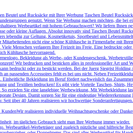
hen Beutel und Rucksäcke mit Ihrer Werbung Taschen Beutel Rucksäcke 
 Kundengruppen genutzt. Wenn Sie Werbung machen möchten, die bei ei
chhaltigen Werbeartikel mit hohem Gebrauchswert? Wir liefern Ihnen p
se oder kleine Auflagen. Absolut innovativ sind Taschen Beutel Ruc
s lebendig zur Geltung. Kosmetiketuis, Sportbeutel und Lebensmittelt
itarbeitenden nicht eine schöne Kühltasche in Firmenfarbe mit Ihrem
le Menschen verlagern Ihre Freizeit ins Freie. Eine bedruckte oder be
sich Kühltasche hervorragend.
irmenlogo. Bekleidung als Werbe- oder Kundengeschenk. Werbetextilien 
onzept! Wir bedrucken und besticken alles in professioneller Art und W
ann bedruckt oder zu bestickt werden. Bei der Juerg Siegrist Holding 
uch an passenden Accessoires fehlt es bei uns nicht. Neben Freizeitk
 Einheitliche Bekleidung im Beruf fördert nachweislich das Zusammeng
ng und Textilien bedrucken! Es gibt viele Vorteile Taschen, Shirts, H
. So erzielen Sie eine langlebige Werbewirkung. Mit Werbekleidung las
porate Design. Damit sorgen Sie für eine eindeutige Wiedererkennung
 Seit über 40 Jahren realisieren wir hochwertige Sonderanfertigungen.
nd Kunden
Wir realisieren individuelle Weihnachtsgeschenke oder Danke
hönheit, im täglichen Gebrauch sieht man Ihre Werbung immer wieder.
Werbeartikel-Werbeträger und zugleich nützliche und hilfreiche Beglei
raubenzieher, oder Doppelmeter. Das sind alles Werbeartikel für Han