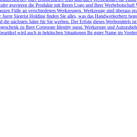
der gravieren die Produkte mit Ihrem Logo und Ihrer Werbebotschaft 
r ganzen Fülle an verschiedenen Werkzeugen. Werkzeuge sind überaus pr
Juerg Siegrist Holding finden Sie alles, was das Handwerkerherz beg
 die nächsten Jahre für Sie werben. Der Erfolg dieses Werbemittels ist
egeschenk zu Ihrer Corporate Identity passt. Werkzeuge und Autozubeh
rtikel wird auch in hektischen Situationen Ihr guter Name im Vorder