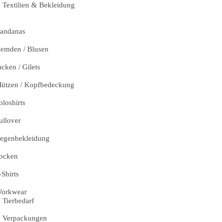
Textilien & Bekleidung
andanas
emden / Blusen
acken / Gilets
ützen / Kopfbedeckung
oloshirts
ullover
egenbekleidung
ocken
-Shirts
orkwear
Tierbedarf
Verpackungen