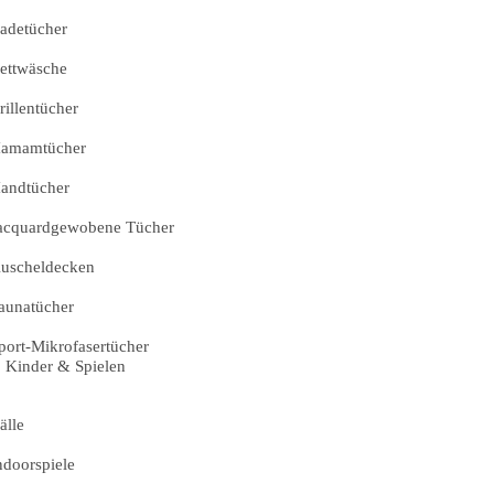
adetücher
ettwäsche
rillentücher
amamtücher
andtücher
acquardgewobene Tücher
uscheldecken
aunatücher
port-Mikrofasertücher
Kinder & Spielen
älle
ndoorspiele