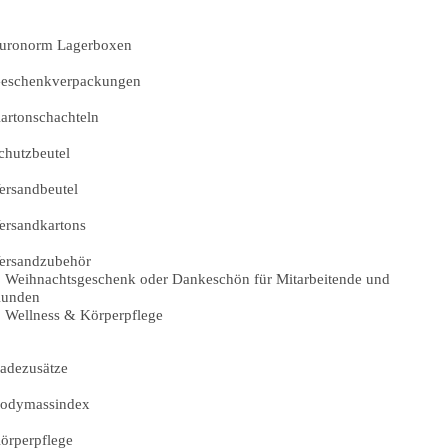
uronorm Lagerboxen
eschenkverpackungen
artonschachteln
chutzbeutel
ersandbeutel
ersandkartons
ersandzubehör
Weihnachtsgeschenk oder Dankeschön für Mitarbeitende und
unden
Wellness & Körperpflege
adezusätze
odymassindex
örperpflege