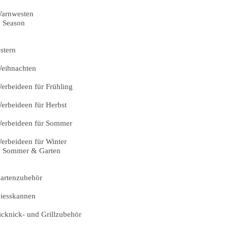
arnwesten
Season
stern
eihnachten
erbeideen für Frühling
erbeideen für Herbst
erbeideen für Sommer
erbeideen für Winter
Sommer & Garten
artenzubehör
iesskannen
icknick- und Grillzubehör