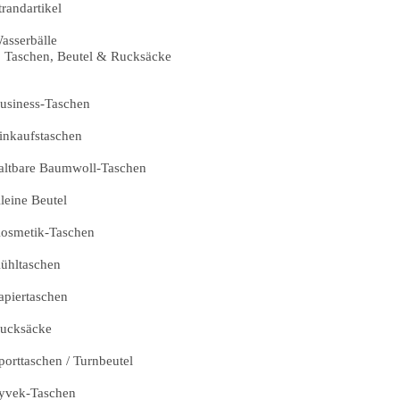
trandartikel
asserbälle
Taschen, Beutel & Rucksäcke
usiness-Taschen
inkaufstaschen
altbare Baumwoll-Taschen
leine Beutel
osmetik-Taschen
ühltaschen
apiertaschen
ucksäcke
porttaschen / Turnbeutel
yvek-Taschen