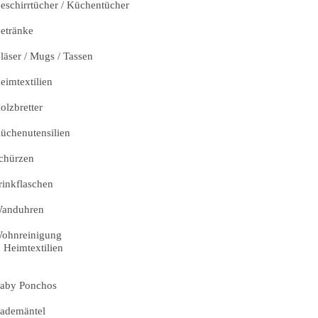
eschirrtücher / Küchentücher
etränke
läser / Mugs / Tassen
eimtextilien
olzbretter
üchenutensilien
chürzen
rinkflaschen
anduhren
ohnreinigung
Heimtextilien
aby Ponchos
ademäntel