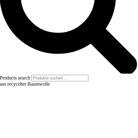
Products search
aus recycelter Baumwolle