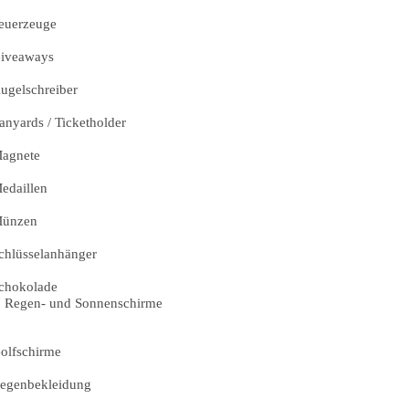
euerzeuge
iveaways
ugelschreiber
anyards / Ticketholder
agnete
edaillen
ünzen
chlüsselanhänger
chokolade
Regen- und Sonnenschirme
olfschirme
egenbekleidung