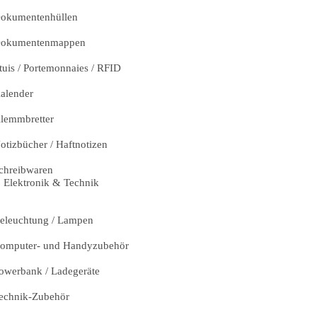
okumentenhüllen
okumentenmappen
tuis / Portemonnaies / RFID
alender
lemmbretter
otizbücher / Haftnotizen
chreibwaren
Elektronik & Technik
eleuchtung / Lampen
omputer- und Handyzubehör
owerbank / Ladegeräte
echnik-Zubehör