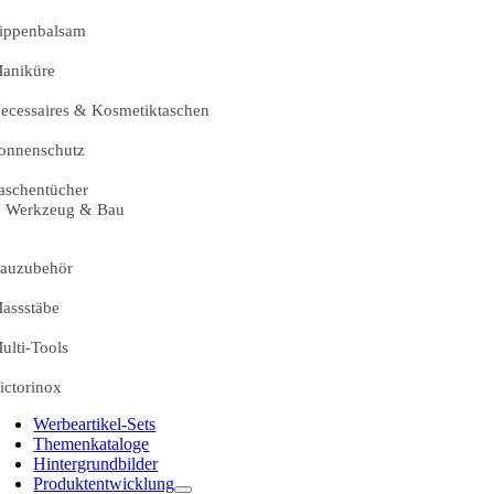
ippenbalsam
aniküre
ecessaires & Kosmetiktaschen
onnenschutz
aschentücher
Werkzeug & Bau
auzubehör
assstäbe
ulti-Tools
ictorinox
Werbeartikel-Sets
Themenkataloge
Hintergrundbilder
Produktentwicklung