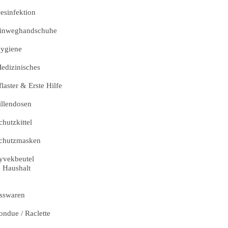
esinfektion
inweghandschuhe
ygiene
edizinisches
flaster & Erste Hilfe
illendosen
chutzkittel
chutzmasken
yvekbeutel
Haushalt
sswaren
ondue / Raclette