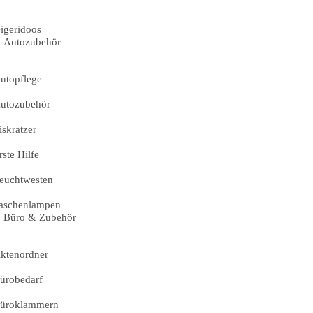
igeridoos
Autozubehör
utopflege
utozubehör
iskratzer
rste Hilfe
euchtwesten
aschenlampen
Büro & Zubehör
ktenordner
ürobedarf
üroklammern