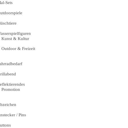
al-Sets
utdoorspiele
lüschtiere
asserspielfiguren
Kunst & Kultur
Outdoor & Freizeit
ahrradbedarf
rillabend
eflektierendes
Promotion
bzeichen
nstecker / Pins
uttons