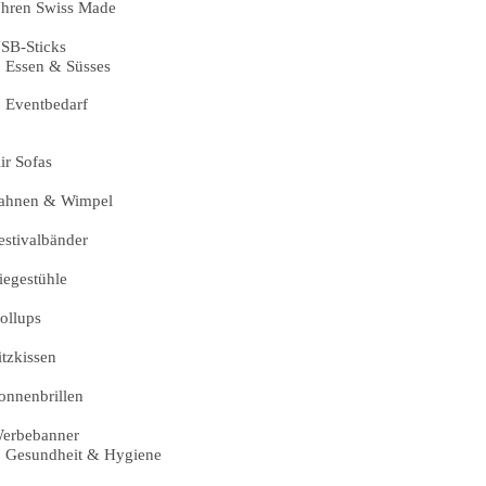
hren Swiss Made
SB-Sticks
Essen & Süsses
Eventbedarf
ir Sofas
ahnen & Wimpel
estivalbänder
iegestühle
ollups
itzkissen
onnenbrillen
erbebanner
Gesundheit & Hygiene