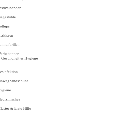
estivalbänder
iegestühle
ollups
itzkissen
onnenbrillen
erbebanner
Gesundheit & Hygiene
esinfektion
inweghandschuhe
ygiene
edizinisches
flaster & Erste Hilfe