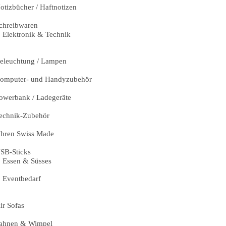
otizbücher / Haftnotizen
chreibwaren
Elektronik & Technik
eleuchtung / Lampen
omputer- und Handyzubehör
owerbank / Ladegeräte
echnik-Zubehör
hren Swiss Made
SB-Sticks
Essen & Süsses
Eventbedarf
ir Sofas
ahnen & Wimpel