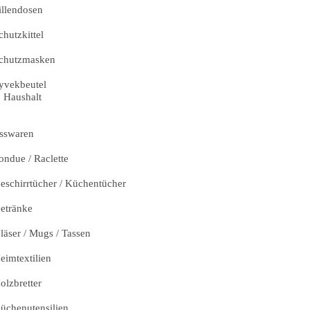
illendosen
chutzkittel
chutzmasken
yvekbeutel
Haushalt
sswaren
ondue / Raclette
eschirrtücher / Küchentücher
etränke
läser / Mugs / Tassen
eimtextilien
olzbretter
üchenutensilien