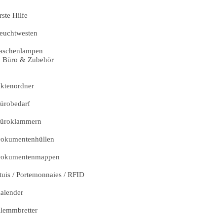
rste Hilfe
euchtwesten
aschenlampen
Büro & Zubehör
ktenordner
ürobedarf
üroklammern
okumentenhüllen
okumentenmappen
tuis / Portemonnaies / RFID
alender
lemmbretter