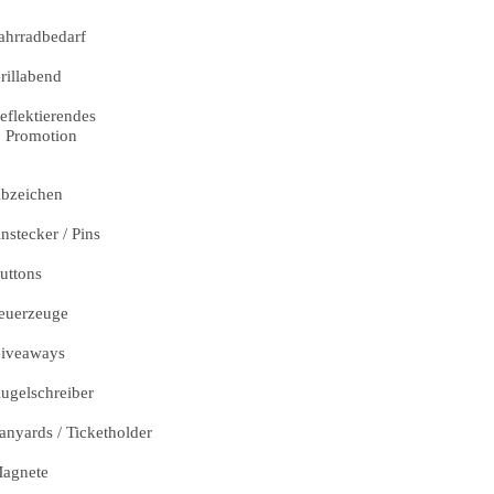
ahrradbedarf
rillabend
eflektierendes
Promotion
bzeichen
nstecker / Pins
uttons
euerzeuge
iveaways
ugelschreiber
anyards / Ticketholder
agnete