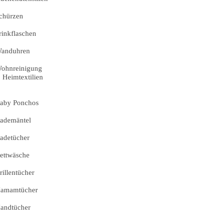
chürzen
rinkflaschen
anduhren
ohnreinigung
Heimtextilien
aby Ponchos
ademäntel
adetücher
ettwäsche
rillentücher
amamtücher
andtücher