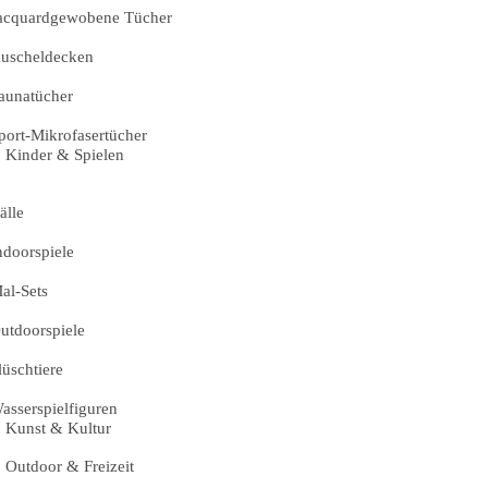
acquardgewobene Tücher
uscheldecken
aunatücher
port-Mikrofasertücher
Kinder & Spielen
älle
ndoorspiele
al-Sets
utdoorspiele
lüschtiere
asserspielfiguren
Kunst & Kultur
Outdoor & Freizeit