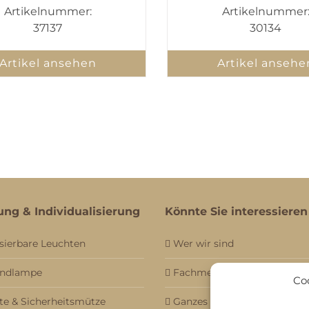
Artikelnummer:
Artikelnummer
37137
30134
Artikel ansehen
Artikel ansehe
ung & Individualisierung
Könnte Sie interessieren
sierbare Leuchten
Wer wir sind
andlampe
Fachmessebesuch
Co
e & Sicherheitsmütze
Ganzes Sortiment