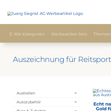
Zum
Inhalt
springen
Alle Kategorien
Werbeartikel-Sets
Themenk
Auszeichnung für Reitspor
Australien
Autozubehör
Echt na
Gold f
Büro & Zubehör