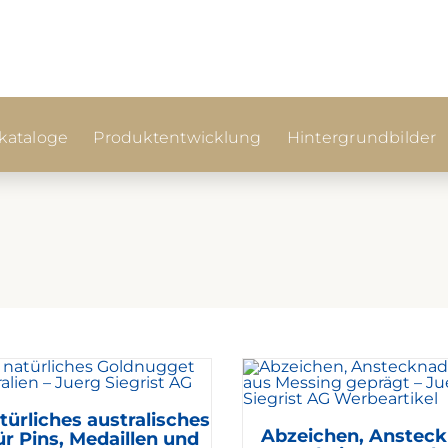
ataloge
Produktentwicklung
Hintergrundbilder
t
türliches australisches
Abzeichen, Ansteck
ür Pins, Medaillen und