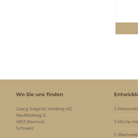
Wo Sie uns finden
Entwickl
Juerg Siegrist Holding AG
Personali
Neufeldweg 2
4913 Bannwil
MLine H
Schweiz
Warnwest