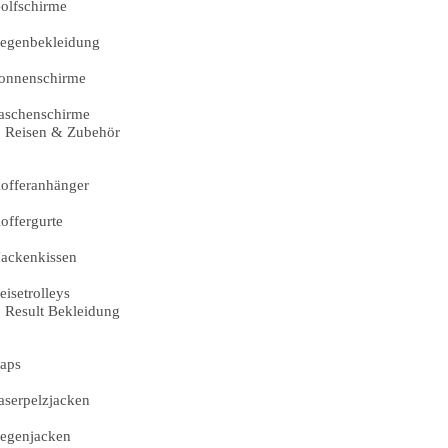
olfschirme
egenbekleidung
onnenschirme
aschenschirme
Reisen & Zubehör
offeranhänger
offergurte
ackenkissen
eisetrolleys
Result Bekleidung
aps
aserpelzjacken
egenjacken