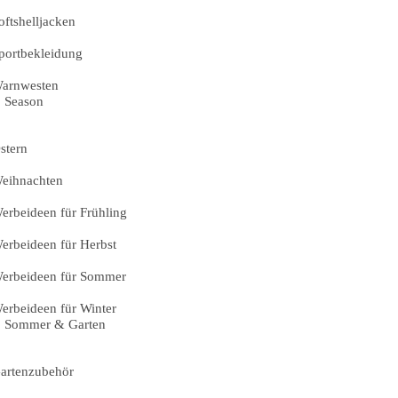
oftshelljacken
portbekleidung
arnwesten
Season
stern
eihnachten
erbeideen für Frühling
erbeideen für Herbst
erbeideen für Sommer
erbeideen für Winter
Sommer & Garten
artenzubehör