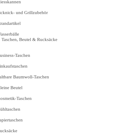
iesskannen
icknick- und Grillzubehör
trandartikel
asserbälle
Taschen, Beutel & Rucksäcke
usiness-Taschen
inkaufstaschen
altbare Baumwoll-Taschen
leine Beutel
osmetik-Taschen
ühltaschen
apiertaschen
ucksäcke