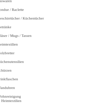
sswaren
ondue / Raclette
eschirrtücher / Küchentücher
etränke
läser / Mugs / Tassen
eimtextilien
olzbretter
üchenutensilien
chürzen
rinkflaschen
anduhren
ohnreinigung
Heimtextilien