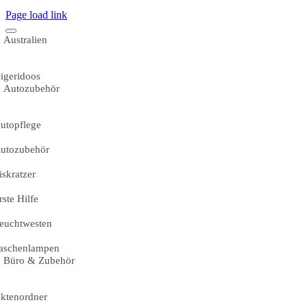
Page load link
Australien
igeridoos
Autozubehör
utopflege
utozubehör
iskratzer
rste Hilfe
euchtwesten
aschenlampen
Büro & Zubehör
ktenordner