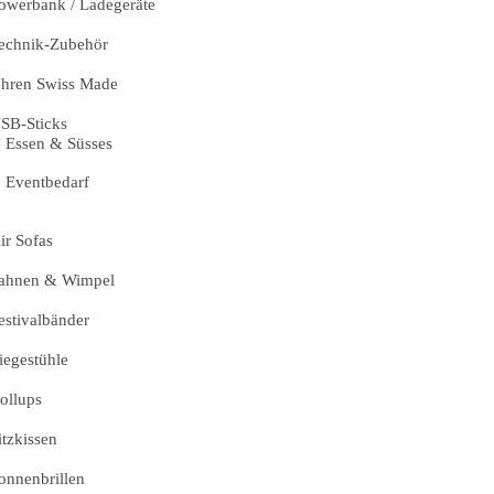
owerbank / Ladegeräte
echnik-Zubehör
hren Swiss Made
SB-Sticks
Essen & Süsses
Eventbedarf
ir Sofas
ahnen & Wimpel
estivalbänder
iegestühle
ollups
itzkissen
onnenbrillen