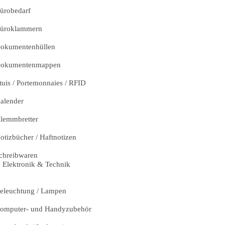
ürobedarf
üroklammern
okumentenhüllen
okumentenmappen
tuis / Portemonnaies / RFID
alender
lemmbretter
otizbücher / Haftnotizen
chreibwaren
Elektronik & Technik
eleuchtung / Lampen
omputer- und Handyzubehör