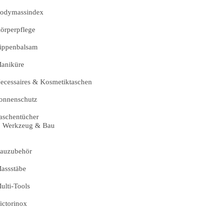
odymassindex
örperpflege
ippenbalsam
aniküre
ecessaires & Kosmetiktaschen
onnenschutz
aschentücher
Werkzeug & Bau
auzubehör
assstäbe
ulti-Tools
ictorinox