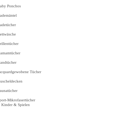
aby Ponchos
ademäntel
adetücher
ettwäsche
rillentücher
amamtücher
andtücher
acquardgewobene Tücher
uscheldecken
aunatücher
port-Mikrofasertücher
Kinder & Spielen