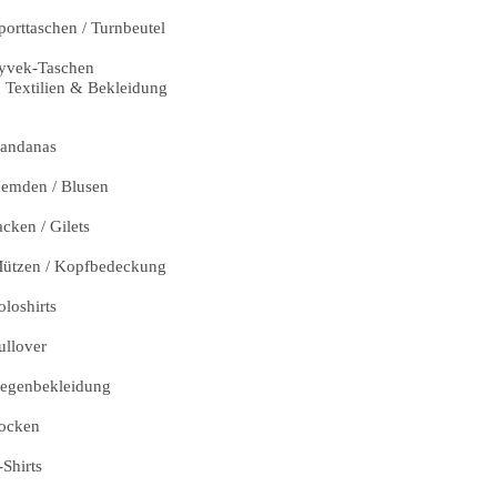
porttaschen / Turnbeutel
yvek-Taschen
Textilien & Bekleidung
andanas
emden / Blusen
acken / Gilets
ützen / Kopfbedeckung
oloshirts
ullover
egenbekleidung
ocken
-Shirts