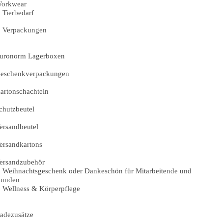
orkwear
Tierbedarf
Verpackungen
uronorm Lagerboxen
eschenkverpackungen
artonschachteln
chutzbeutel
ersandbeutel
ersandkartons
ersandzubehör
Weihnachtsgeschenk oder Dankeschön für Mitarbeitende und
unden
Wellness & Körperpflege
adezusätze