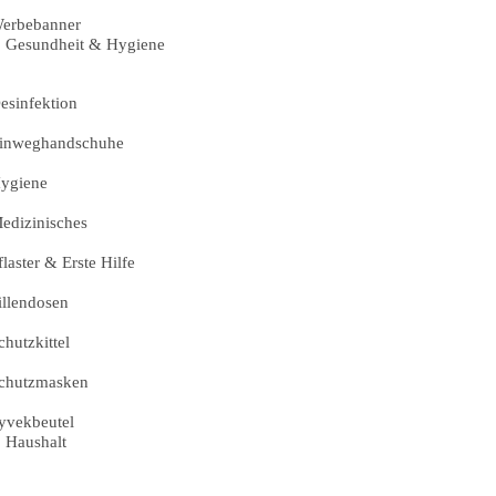
erbebanner
Gesundheit & Hygiene
esinfektion
inweghandschuhe
ygiene
edizinisches
flaster & Erste Hilfe
illendosen
chutzkittel
chutzmasken
yvekbeutel
Haushalt