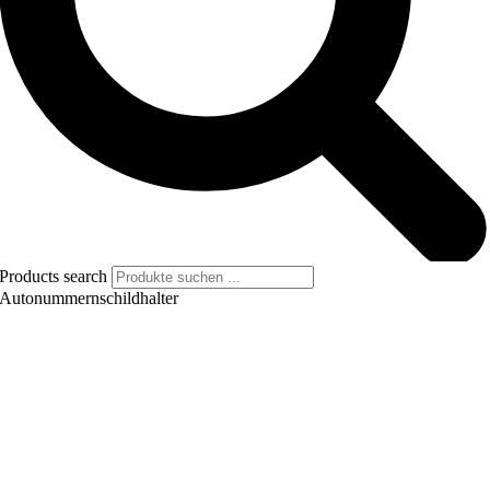
Products search
Autonummernschildhalter