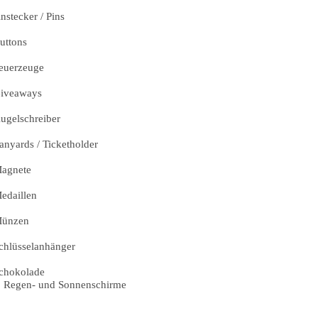
nstecker / Pins
uttons
euerzeuge
iveaways
ugelschreiber
anyards / Ticketholder
agnete
edaillen
ünzen
chlüsselanhänger
chokolade
Regen- und Sonnenschirme