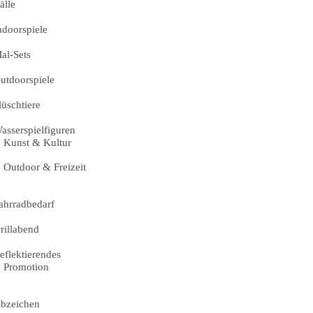
älle
ndoorspiele
al-Sets
utdoorspiele
lüschtiere
asserspielfiguren
Kunst & Kultur
Outdoor & Freizeit
ahrradbedarf
rillabend
eflektierendes
Promotion
bzeichen