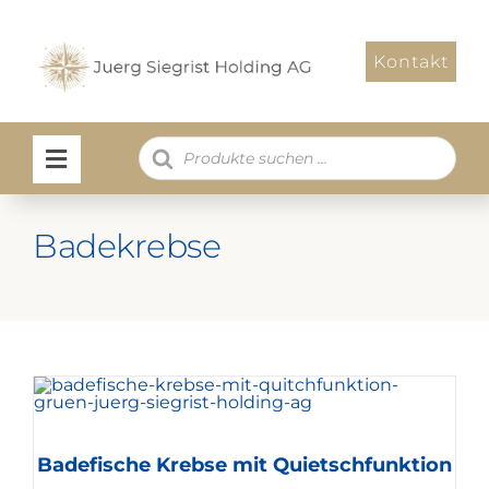
Zum
Inhalt
Kontakt
springen
Products
search
Badekrebse
Badefische Krebse mit Quietschfunktion