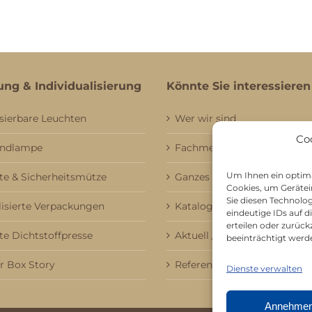
ung & Individualisierung
Könnte Sie interessieren
sierbare Leuchten
Wer wir sind
Co
andlampe
Fachmessebesuch
Um Ihnen ein optima
e & Sicherheitsmütze
Ganzes Sortiment
Cookies, um Gerätei
Sie diesen Technolo
lisierte Verpackungen
Kataloge
eindeutige IDs auf 
erteilen oder zurü
te Dichtstoffpresse
Aktuell / Saison
beeinträchtigt werd
 Box Story
Referenzen
Dienste verwalten
Annehme