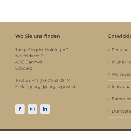
Wo Sie uns finden
Entwickl
Juerg Siegrist Holding AG
Personali
Neufeldweg 2
4913 Bannwil
MLine H
Schweiz
Warnwest
Telefon:
+41 (0)62 552 02 24
E-Mail:
juerg@juergsiegrist.ch
Individua
Patentier
Dumpster