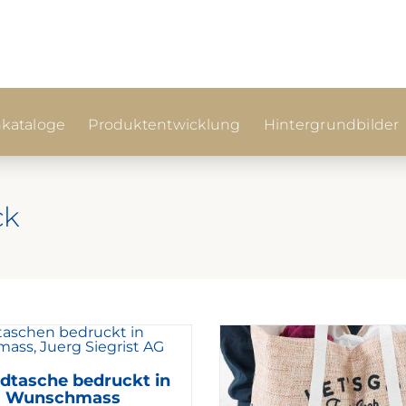
kataloge
Produktentwicklung
Hintergrundbilder
ck
ndtasche bedruckt in
Wunschmass