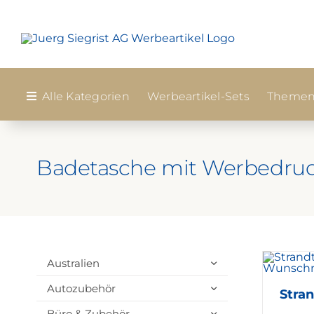
Zum
Inhalt
springen
Alle Kategorien
Werbeartikel-Sets
Themen
Badetasche mit Werbedru
Australien
Autozubehör
Stra
Büro & Zubehör