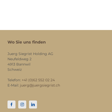
Wo Sie uns finden
Juerg Siegrist Holding AG
Neufeldweg 2
4913 Bannwil
Schweiz
Telefon:
+41 (0)62 552 02 24
E-Mail:
juerg@juergsiegrist.ch