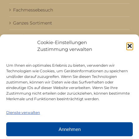
Fachmessebesuch
Ganzes Sortiment
Kataloge
Cookie-Einstellungen
Zustimmung verwalten
Aktuell / Saison
Referenzen
Um Ihnen ein optimales Erlebnis zu bieten, verwenden wir
Technologien wie Cookies, um Geräteinformationen zu speichern
und/oder darauf zuzugreifen. Wenn Sie diesen Technologien
zustimmen, können wir Daten wie das Surfverhalten oder
Mitgliedschaft bei
eindeutige IDs auf dieser Website verarbeiten. Wenn Sie Ihre
Zustimmung nicht erteilen oder zurückziehen, können bestimmte
Merkmale und Funktionen beeinträchtigt werden.
Dienste verwalten
Annehmen