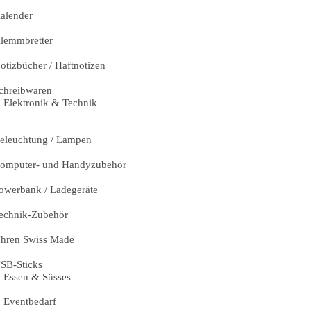
alender
lemmbretter
otizbücher / Haftnotizen
chreibwaren
Elektronik & Technik
eleuchtung / Lampen
omputer- und Handyzubehör
owerbank / Ladegeräte
echnik-Zubehör
hren Swiss Made
SB-Sticks
Essen & Süsses
Eventbedarf