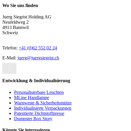
Wo Sie uns finden
Juerg Siegrist Holding AG
Neufeldweg 2
4913 Bannwil
Schweiz
Telefon:
+41 (0)62 552 02 24
E-Mail:
juerg@juergsiegrist.ch
Entwicklung & Individualisierung
Personalisierbare Leuchten
MLine Handlampe
Warnweste & Sicherheitsmütze
Individualisierte Verpackungen
Patentierte Dichtstoffpresse
Dumpster Box Story
Könnte Sie interessieren