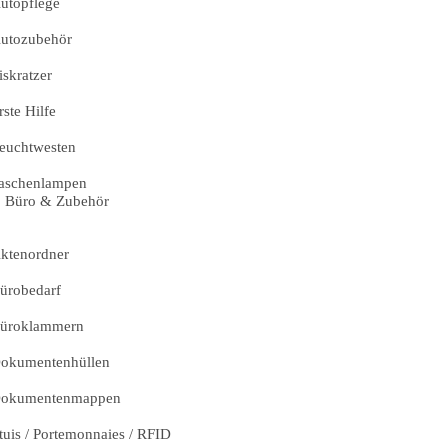
utopflege
utozubehör
iskratzer
rste Hilfe
euchtwesten
aschenlampen
Büro & Zubehör
ktenordner
ürobedarf
üroklammern
okumentenhüllen
okumentenmappen
tuis / Portemonnaies / RFID