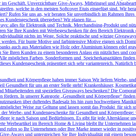
r im Geschäft. Unverzichtbare Give-Aways, Mitbringsel und Abgabearti
treifen, welche in den meisten Softcover Etuis eingefügt sind. Wir bera
dert? Rufen Sie uns an, wir beraten Sie unverbindlich im Rahmen Ihres
olles Kundengeschenk übergeben? Wir planen für…
ys: alles für Elektronik und Technik. Merchandising-Produkt und nütz
nieren Sie Ihre Kunden mit Werbegeschenken für den Bereich Elektronik o
 Individualität nichts im Wege. Solche praktische und witzige Giveawa
kt werden. Für bunte Motive und farbintensive Motive eignen sich D
banks auch aus Materialien wie Holz oder Aluminium können edel gravie
ie Ihren Kunden zu einem besonderen Anlass ein nützliches und cool
lle möglichen Farben, Sonderformen und Speicherkapazitäten finden S
dieses Kundengeschenk präsentiert sich sehr variantenreich. Natürlic
undheit und Körperpflege haben immer Saison Wir liefern Werbe- un
eil Gesundheit für uns an erster Stelle steht! Krankenhäuser, Kosmeti
Mitarbeitenden mit speziellen Giveaways beschenken? Die Corporate I
n fördern. In unserer Kategorie „Gesundheit und Körperpflege“ finden
utzmasken über duftendes Badesalz bis hin zum hochwertigen Maniküre 
tmöglicher Weise zur Geltung und lassen somit das Produkt für sich sp
en der Werbe- und Kundengeschenke für Gesundheit und Körperpflege: 
pflege je nach Saison und Bedürfnissen. Es gibt für jede Altersklasse 
rte Werbeartikel im Bereich Home & Living bleibt Ihr Unternehmen langf
 und rufen so Ihr Unternehmen oder Ihre Marke immer wieder in positiv
le Give-Aways und unterstreichen Sie Ihre Individualität mit einem be