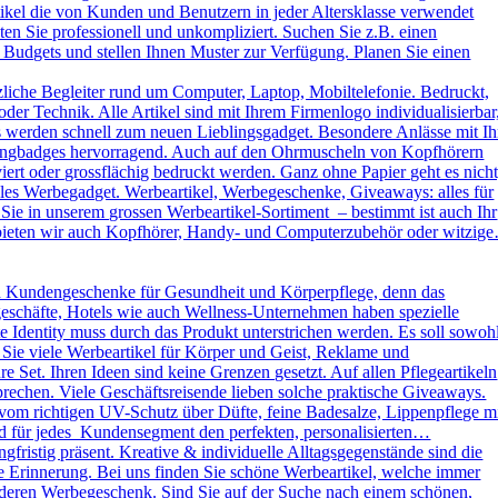
kel die von Kunden und Benutzern in jeder Altersklasse verwendet
ten Sie professionell und unkompliziert. Suchen Sie z.B. einen
 Budgets und stellen Ihnen Muster zur Verfügung. Planen Sie einen
liche Begleiter rund um Computer, Laptop, Mobiltelefonie. Bedruckt,
der Technik. Alle Artikel sind mit Ihrem Firmenlogo individualisierbar
ys werden schnell zum neuen Lieblingsgadget. Besondere Anlässe mit Ih
omingbadges hervorragend. Auch auf den Ohrmuscheln von Kopfhörern
rt oder grossflächig bedruckt werden. Ganz ohne Papier geht es nicht
es Werbegadget. Werbeartikel, Werbegeschenke, Giveaways: alles für
ie in unserem grossen Werbeartikel-Sortiment – bestimmt ist auch Ihr
h bieten wir auch Kopfhörer, Handy- und Computerzubehör oder witzig
d Kundengeschenke für Gesundheit und Körperpflege, denn das
kgeschäfte, Hotels wie auch Wellness-Unternehmen haben spezielle
dentity muss durch das Produkt unterstrichen werden. Es soll sowoh
 Sie viele Werbeartikel für Körper und Geist, Reklame und
Set. Ihren Ideen sind keine Grenzen gesetzt. Auf allen Pflegeartikeln
rechen. Viele Geschäftsreisende lieben solche praktische Giveaways.
vom richtigen UV-Schutz über Düfte, feine Badesalze, Lippenpflege m
und für jedes Kundensegment den perfekten, personalisierten…
ristig präsent. Kreative & individuelle Alltagsgegenstände sind die
e Erinnerung. Bei uns finden Sie schöne Werbeartikel, welche immer
sonderen Werbegeschenk. Sind Sie auf der Suche nach einem schönen,