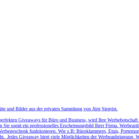
üte und Bilder aus der privaten Sammlung von Jürg Siegrist.
 perfekten Giveaways für Büro und Business, wird Ihre Werbebotschaft 
Sie somit ein professionelles Erscheinungsbild Ihrer Firma. Werbearti
ls Werbegeschenk funktionieren. Wie z.B: Büroklammern, Etuis, Portemon
cht. Jedes Giveaway birgt viele Möglichkeiten der Werbeanbringung. W