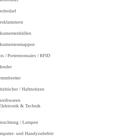
robedarf
roklammern
kumentenhüllen
kumentenmappen
uis / Portemonnaies / RFID
lender
emmbretter
tizbücher / Haftnotizen
hreibwaren
Elektronik & Technik
leuchtung / Lampen
mputer- und Handyzubehör