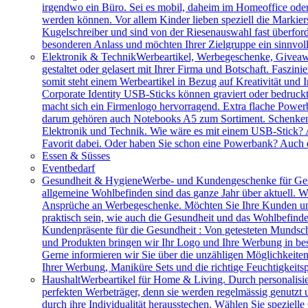
irgendwo ein Büro. Sei es mobil, daheim im Homeoffice ode
werden können. Vor allem Kinder lieben speziell die Markiers
Kugelschreiber und sind von der Riesenauswahl fast überfor
besonderen Anlass und möchten Ihrer Zielgruppe ein sinnv
Elektronik & Technik
Werbeartikel, Werbegeschenke, Giveawa
gestaltet oder gelasert mit Ihrer Firma und Botschaft. Faszi
somit steht einem Werbeartikel in Bezug auf Kreativität und
Corporate Identity USB-Sticks können graviert oder bedruc
macht sich ein Firmenlogo hervorragend. Extra flache Power
darum gehören auch Notebooks A5 zum Sortiment. Schenken S
Elektronik und Technik. Wie wäre es mit einem USB-Stick? A
Favorit dabei. Oder haben Sie schon eine Powerbank? Auch 
Essen & Süsses
Eventbedarf
Gesundheit & Hygiene
Werbe- und Kundengeschenke für Ges
allgemeine Wohlbefinden sind das ganze Jahr über aktuell. W
Ansprüche an Werbegeschenke. Möchten Sie Ihre Kunden und 
praktisch sein, wie auch die Gesundheit und das Wohlbefinde
Kundenpräsente für die Gesundheit : Von getesteten Mundsch
und Produkten bringen wir Ihr Logo und Ihre Werbung in bes
Gerne informieren wir Sie über die unzähligen Möglichkeit
Ihrer Werbung, Maniküre Sets und die richtige Feuchtigkeits
Haushalt
Werbeartikel für Home & Living. Durch personalisie
perfekten Werbeträger, denn sie werden regelmässig genutzt
durch ihre Individualität herausstechen. Wählen Sie speziel