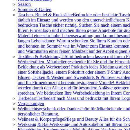
Season
Sommer & Garten
Taschen, Beutel & Rucksäcke
Bedruckte oder bestickte Tasc
täglich im Einsatz und werden von den unterschiedlichsten
bedruckten Tasche sicher richtig. Suchen Sie nach einem na
Ihrem Firmenlogo und machen Ihnen gerne Angebote für gros
Material eine sehr hohe Lebenserwartung und kommt besonder
langen Lebensdauer. Warum schenken Sie Ihren Kunden oder M
und können im Sommer wie im Winter zum Einsatz kommen. Vie
und Warmhalten einer feinen Mahlzeit auf der Arbeit eignen 
Textilien & Bekleidung
T-Shirt bedrucken lassen mit Ihrem F
Werbetextilien. Mitarbeitergeschenke für Sie und Ihr Firmenk
Bekleidung als Werbeträger! Praktisch jedes Kleidungsstück k
einer Softshelljacke, einem Poloshirt oder einem T-Shirt? A
Blusen, Jacken & Westen und Sweatshirts & Pullover wählen.
und Ihr Firmenkonzept bedeutungstragende Vorteile! Bekleidu
werden durch den Alltag und für besondere Anlässe getragen
sprechen. Wir bedrucken Ihre Werbebekleidung in Ihrem Cor
Tierbedarf
Tierbedarf nach Mass und bedruckt mit Ihrem Logo:
Verpackungen
Weihnachtsgeschenk oder Dankeschön für Mitarbeitende u
persönlicher Beratung.
Wellness & Körperpflege
Pflege und Beauty Alles für die Sc
Werkzeug & Bau
Werkzeuge und Autozubehör mit Ihrem Logo. 
Klebebänder, Taschenmesser, Multifunktions-Werkzeuge, Sch