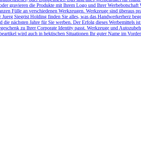
der gravieren die Produkte mit Ihrem Logo und Ihrer Werbebotschaft 
r ganzen Fülle an verschiedenen Werkzeugen. Werkzeuge sind überaus pr
Juerg Siegrist Holding finden Sie alles, was das Handwerkerherz beg
 die nächsten Jahre für Sie werben. Der Erfolg dieses Werbemittels ist
egeschenk zu Ihrer Corporate Identity passt. Werkzeuge und Autozubeh
rtikel wird auch in hektischen Situationen Ihr guter Name im Vorder