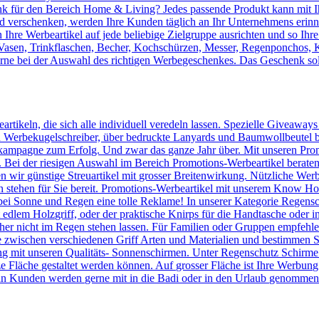
 für den Bereich Home & Living? Jedes passende Produkt kann mit Ih
verschenken, werden Ihre Kunden täglich an Ihr Unternehmens erinnert
Ihre Werbeartikel auf jede beliebige Zielgruppe ausrichten und so Ihr
, Vasen, Trinkflaschen, Becher, Kochschürzen, Messer, Regenponchos, 
erne bei der Auswahl des richtigen Werbegeschenkes. Das Geschenk sol
artikeln, die sich alle individuell veredeln lassen. Spezielle Giveaway
Werbekugelschreiber, über bedruckte Lanyards und Baumwollbeutel bis 
kampagne zum Erfolg. Und zwar das ganze Jahr über. Mit unseren Prom
n. Bei der riesigen Auswahl im Bereich Promotions-Werbeartikel berate
en wir günstige Streuartikel mit grosser Breitenwirkung. Nützliche We
n stehen für Sie bereit. Promotions-Werbeartikel mit unserem Know
ei Sonne und Regen eine tolle Reklame! In unserer Kategorie Regensc
lem Holzgriff, oder der praktische Knirps für die Handtasche oder ins
er nicht im Regen stehen lassen. Für Familien oder Gruppen empfehlen 
 zwischen verschiedenen Griff Arten und Materialien und bestimmen Si
 mit unseren Qualitäts- Sonnenschirmen. Unter Regenschutz Schirme
ze Fläche gestaltet werden können. Auf grosser Fläche ist Ihre Werbun
n Kunden werden gerne mit in die Badi oder in den Urlaub genommen u