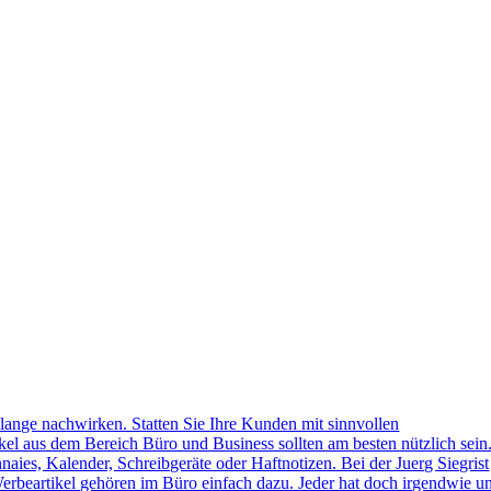
lange nachwirken. Statten Sie Ihre Kunden mit sinnvollen
kel aus dem Bereich Büro und Business sollten am besten nützlich sein
naies, Kalender, Schreibgeräte oder Haftnotizen. Bei der Juerg Siegrist
erbeartikel gehören im Büro einfach dazu. Jeder hat doch irgendwie u