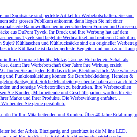
und Sportsäcke sind perfekte Artikel für Werbebotschaften. Sie sind
nem sehr grossen Publikum ankommt, dann liegen Sie mit einer
ersonalisierte Baumwolltaschen in verschiedenen Formen und Grössen 
ksäcke aus DuPont Tyvek. Ihr Druck und Ihre Werbung hat auf dem
aschen aus Tyvek sind begehrte Werbeartikel und rentieren Dank ihrer
 Sujet? Kühltaschen und Kühlrucksäcke sind ein origineller Werbeträg
stickte Kühltasche ist da der perfekte Begleiter und auch zum Transp
in Ihrer Cororate Identity. Mütze, Tasche, Hut oder ein Schal als
eise, damit Ihre Werbebotschaft über Jahre ihre Wirkung erzielt.
AG finden Sie auf jeden Fall das richtige Kleidungsstück. Wie wäre es 
leidung und Funktionskleidung können Sie Berufsbekleidung, Hemden &
ehörigkeitsgefühl. Solche Mitarbeitergeschenke haben also auch für 
emden und sonstige Werbetextilien zu bedrucken. Ihre Werbetextilien
sen Sie Kunden, Mitarbeitende und Geschäftspartner wortlos für Sie
 Ihrer Marke und Ihrer Produkte. Die Werbewirkung entfaltet…
 Wir beraten Sie gerne persönlich.
schön für Ihre Mitarbeitenden und Kunden. Über 40 Jahre Erfahrung, 
ter bei der Arbeit. Einzigartig und geschützt ist die M.line LED.
dwerk und Bau im Einsatz. Egal ob Sie Handwerksbetriebe oder