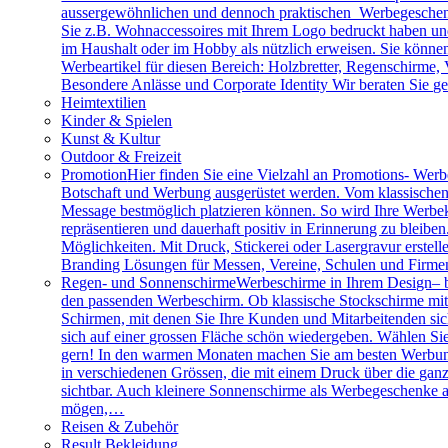
aussergewöhnlichen und dennoch praktischen Werbegeschenk
Sie z.B. Wohnaccessoires mit Ihrem Logo bedruckt haben und 
im Haushalt oder im Hobby als nützlich erweisen. Sie können 
Werbeartikel für diesen Bereich: Holzbretter, Regenschirme
Besondere Anlässe und Corporate Identity Wir beraten Sie g
Heimtextilien
Kinder & Spielen
Kunst & Kultur
Outdoor & Freizeit
Promotion
Hier finden Sie eine Vielzahl an Promotions- Werbe
Botschaft und Werbung ausgerüstet werden. Vom klassischen 
Message bestmöglich platzieren können. So wird Ihre Werbe
repräsentieren und dauerhaft positiv in Erinnerung zu bleibe
Möglichkeiten. Mit Druck, Stickerei oder Lasergravur erstell
Branding Lösungen für Messen, Vereine, Schulen und Firme
Regen- und Sonnenschirme
Werbeschirme in Ihrem Design– b
den passenden Werbeschirm. Ob klassische Stockschirme mit ed
Schirmen, mit denen Sie Ihre Kunden und Mitarbeitenden sich
sich auf einer grossen Fläche schön wiedergeben. Wählen Sie
gern! In den warmen Monaten machen Sie am besten Werbung
in verschiedenen Grössen, die mit einem Druck über die gan
sichtbar. Auch kleinere Sonnenschirme als Werbegeschenke a
mögen,…
Reisen & Zubehör
Result Bekleidung