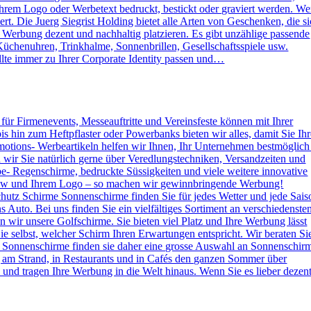
rem Logo oder Werbetext bedruckt, bestickt oder graviert werden. W
. Die Juerg Siegrist Holding bietet alle Arten von Geschenken, die s
e Werbung dezent und nachhaltig platzieren. Es gibt unzählige passende
Küchenuhren, Trinkhalme, Sonnenbrillen, Gesellschaftsspiele usw.
lte immer zu Ihrer Corporate Identity passen und…
s für Firmenevents, Messeauftritte und Vereinsfeste können mit Ihrer
hin zum Heftpflaster oder Powerbanks bieten wir alles, damit Sie Ihr
otions- Werbeartikeln helfen wir Ihnen, Ihr Unternehmen bestmöglich
n wir Sie natürlich gerne über Veredlungstechniken, Versandzeiten und
rbe- Regenschirme, bedruckte Süssigkeiten und viele weitere innovative
 How und Ihrem Logo – so machen wir gewinnbringende Werbung!
hutz Schirme Sonnenschirme finden Sie für jedes Wetter und jede Sais
 Auto. Bei uns finden Sie ein vielfältiges Sortiment an verschiedenste
wir unsere Golfschirme. Sie bieten viel Platz und Ihre Werbung lässt
e selbst, welcher Schirm Ihren Erwartungen entspricht. Wir beraten Si
 Sonnenschirme finden sie daher eine grosse Auswahl an Sonnenschir
g am Strand, in Restaurants und in Cafés den ganzen Sommer über
nd tragen Ihre Werbung in die Welt hinaus. Wenn Sie es lieber dezen