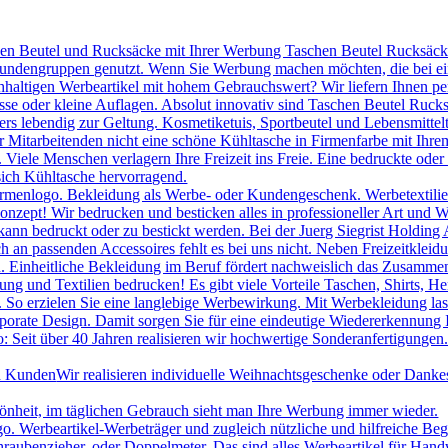
hen Beutel und Rucksäcke mit Ihrer Werbung Taschen Beutel Rucksäcke 
 Kundengruppen genutzt. Wenn Sie Werbung machen möchten, die bei ei
chhaltigen Werbeartikel mit hohem Gebrauchswert? Wir liefern Ihnen p
se oder kleine Auflagen. Absolut innovativ sind Taschen Beutel Ruc
s lebendig zur Geltung. Kosmetiketuis, Sportbeutel und Lebensmittelt
itarbeitenden nicht eine schöne Kühltasche in Firmenfarbe mit Ihrem
le Menschen verlagern Ihre Freizeit ins Freie. Eine bedruckte oder be
sich Kühltasche hervorragend.
irmenlogo. Bekleidung als Werbe- oder Kundengeschenk. Werbetextilien 
onzept! Wir bedrucken und besticken alles in professioneller Art und W
ann bedruckt oder zu bestickt werden. Bei der Juerg Siegrist Holding 
uch an passenden Accessoires fehlt es bei uns nicht. Neben Freizeitk
 Einheitliche Bekleidung im Beruf fördert nachweislich das Zusammeng
ng und Textilien bedrucken! Es gibt viele Vorteile Taschen, Shirts, H
. So erzielen Sie eine langlebige Werbewirkung. Mit Werbekleidung las
porate Design. Damit sorgen Sie für eine eindeutige Wiedererkennung
 Seit über 40 Jahren realisieren wir hochwertige Sonderanfertigungen.
nd Kunden
Wir realisieren individuelle Weihnachtsgeschenke oder Danke
hönheit, im täglichen Gebrauch sieht man Ihre Werbung immer wieder.
Werbeartikel-Werbeträger und zugleich nützliche und hilfreiche Beglei
raubenzieher, oder Doppelmeter. Das sind alles Werbeartikel für Han