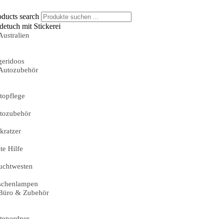
oducts search
detuch mit Stickerei
Australien
geridoos
Autozubehör
topflege
tozubehör
skratzer
te Hilfe
uchtwesten
schenlampen
Büro & Zubehör
tenordner