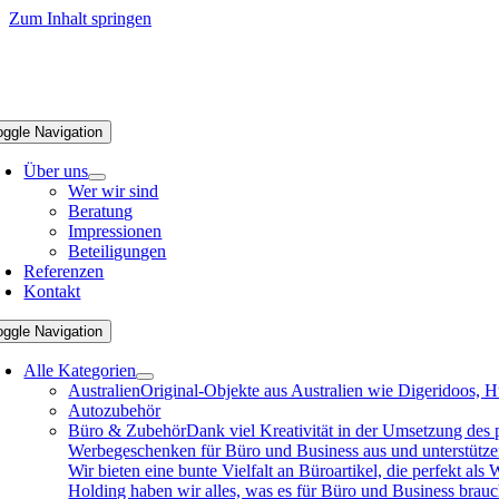
Zum Inhalt springen
oggle Navigation
Über uns
Wer wir sind
Beratung
Impressionen
Beteiligungen
Referenzen
Kontakt
oggle Navigation
Alle Kategorien
Australien
Original-Objekte aus Australien wie Digeridoos, H
Autozubehör
Büro & Zubehör
Dank viel Kreativität in der Umsetzung des
Werbegeschenken für Büro und Business aus und unterstützen 
Wir bieten eine bunte Vielfalt an Büroartikel, die perfekt a
Holding haben wir alles, was es für Büro und Business brau