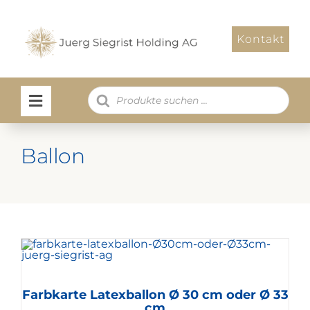
Zum
Inhalt
Kontakt
springen
Products
search
Ballon
Farbkarte Latexballon Ø 30 cm oder Ø 33
cm