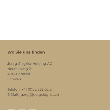
Wo Sie uns finden
Juerg Siegrist Holding AG
Neufeldweg 2
4913 Bannwil
Schweiz
Telefon:
+41 (0)62 552 02 24
E-Mail:
juerg@juergsiegrist.ch