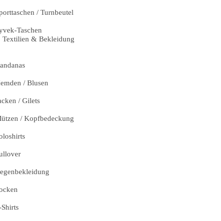
porttaschen / Turnbeutel
yvek-Taschen
Textilien & Bekleidung
andanas
emden / Blusen
acken / Gilets
ützen / Kopfbedeckung
oloshirts
ullover
egenbekleidung
ocken
-Shirts