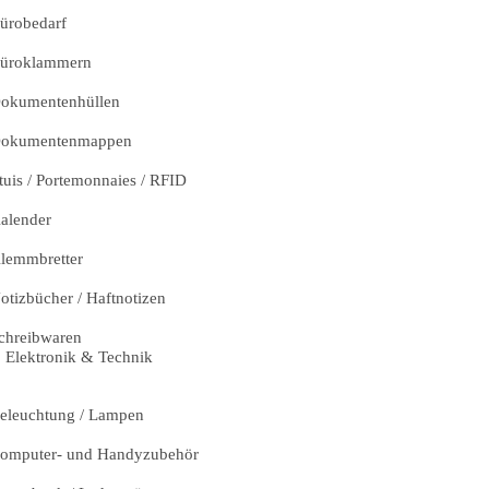
ürobedarf
üroklammern
okumentenhüllen
okumentenmappen
tuis / Portemonnaies / RFID
alender
lemmbretter
otizbücher / Haftnotizen
chreibwaren
Elektronik & Technik
eleuchtung / Lampen
omputer- und Handyzubehör