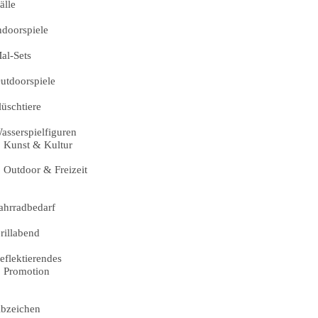
älle
ndoorspiele
al-Sets
utdoorspiele
lüschtiere
asserspielfiguren
Kunst & Kultur
Outdoor & Freizeit
ahrradbedarf
rillabend
eflektierendes
Promotion
bzeichen