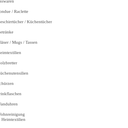
sswaren
ondue / Raclette
eschirrtücher / Küchentücher
etränke
läser / Mugs / Tassen
eimtextilien
olzbretter
üchenutensilien
chürzen
rinkflaschen
anduhren
ohnreinigung
Heimtextilien