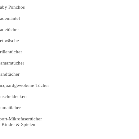
aby Ponchos
ademäntel
adetücher
ettwäsche
rillentücher
amamtücher
andtücher
acquardgewobene Tücher
uscheldecken
aunatücher
port-Mikrofasertücher
Kinder & Spielen