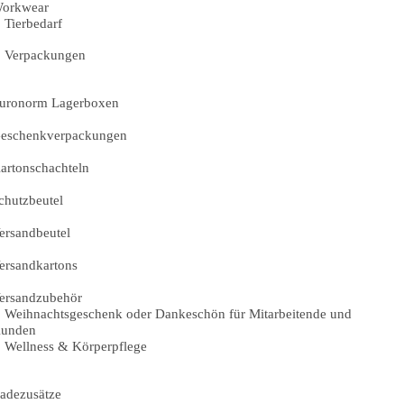
orkwear
Tierbedarf
Verpackungen
uronorm Lagerboxen
eschenkverpackungen
artonschachteln
chutzbeutel
ersandbeutel
ersandkartons
ersandzubehör
Weihnachtsgeschenk oder Dankeschön für Mitarbeitende und
unden
Wellness & Körperpflege
adezusätze