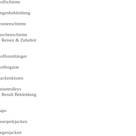
olfschirme
egenbekleidung
onnenschirme
aschenschirme
Reisen & Zubehör
offeranhänger
offergurte
ackenkissen
eisetrolleys
Result Bekleidung
aps
aserpelzjacken
egenjacken