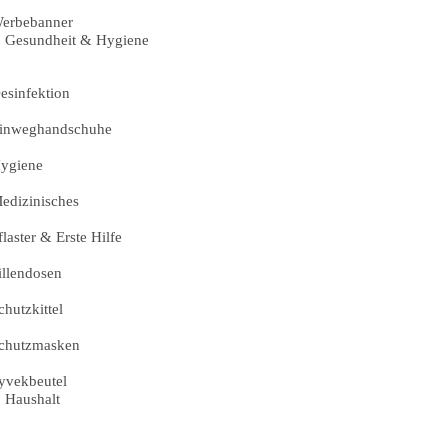
erbebanner
Gesundheit & Hygiene
esinfektion
inweghandschuhe
ygiene
edizinisches
flaster & Erste Hilfe
illendosen
chutzkittel
chutzmasken
yvekbeutel
Haushalt