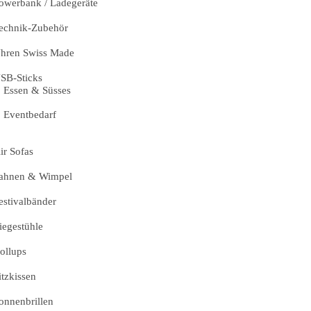
owerbank / Ladegeräte
echnik-Zubehör
hren Swiss Made
SB-Sticks
Essen & Süsses
Eventbedarf
ir Sofas
ahnen & Wimpel
estivalbänder
iegestühle
ollups
itzkissen
onnenbrillen