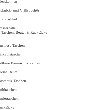
iesskannen
icknick- und Grillzubehör
trandartikel
asserbälle
Taschen, Beutel & Rucksäcke
usiness-Taschen
inkaufstaschen
altbare Baumwoll-Taschen
leine Beutel
osmetik-Taschen
ühltaschen
apiertaschen
ucksäcke