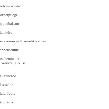
odymassindex
örperpflege
ippenbalsam
aniküre
ecessaires & Kosmetiktaschen
onnenschutz
aschentücher
Werkzeug & Bau
auzubehör
assstäbe
ulti-Tools
ictorinox