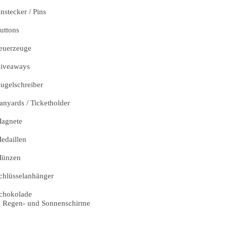
nstecker / Pins
uttons
euerzeuge
iveaways
ugelschreiber
anyards / Ticketholder
agnete
edaillen
ünzen
chlüsselanhänger
chokolade
Regen- und Sonnenschirme