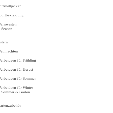
oftshelljacken
portbekleidung
arnwesten
Season
stern
eihnachten
erbeideen für Frühling
erbeideen für Herbst
erbeideen für Sommer
erbeideen für Winter
Sommer & Garten
artenzubehör