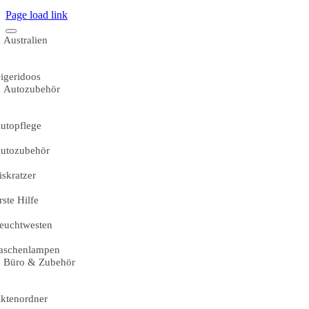
Page load link
Australien
igeridoos
Autozubehör
utopflege
utozubehör
iskratzer
rste Hilfe
euchtwesten
aschenlampen
Büro & Zubehör
ktenordner