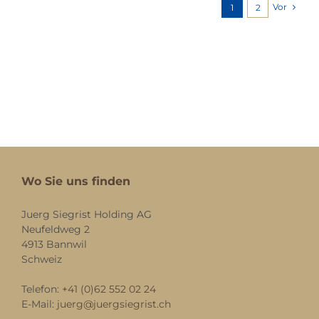
Vor
1
2
Wo Sie uns finden
Juerg Siegrist Holding AG
Neufeldweg 2
4913 Bannwil
Schweiz
Telefon:
+41 (0)62 552 02 24
E-Mail:
juerg@juergsiegrist.ch