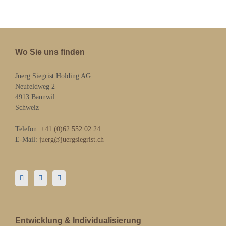
Wo Sie uns finden
Juerg Siegrist Holding AG
Neufeldweg 2
4913 Bannwil
Schweiz
Telefon:
+41 (0)62 552 02 24
E-Mail:
juerg@juergsiegrist.ch
Entwicklung & Individualisierung