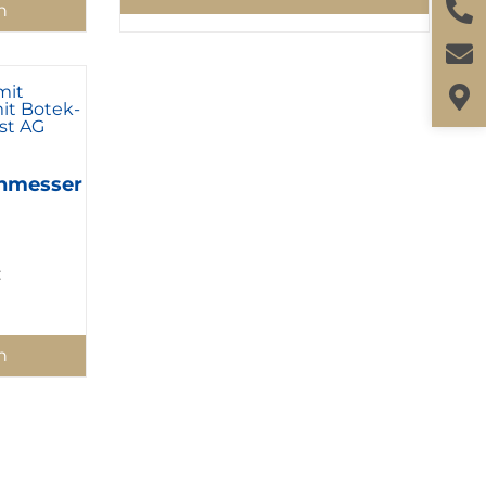
n
nmesser
:
n