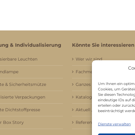
ung & Individualisierung
Könnte Sie interessieren
sierbare Leuchten
Wer wir sind
Co
andlampe
Fachmessebesuch
Um Ihnen ein optima
e & Sicherheitsmütze
Ganzes Sortiment
Cookies, um Gerätei
Sie diesen Technolo
lisierte Verpackungen
Kataloge
eindeutige IDs auf 
erteilen oder zurü
te Dichtstoffpresse
Aktuell / Saison
beeinträchtigt werd
 Box Story
Referenzen
Dienste verwalten