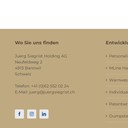
Wo Sie uns finden
Entwickl
Juerg Siegrist Holding AG
Personali
Neufeldweg 2
4913 Bannwil
MLine H
Schweiz
Warnwest
Telefon:
+41 (0)62 552 02 24
E-Mail:
juerg@juergsiegrist.ch
Individua
Patentier
Dumpster