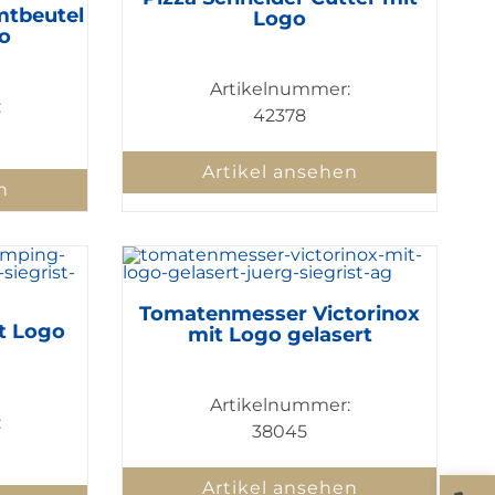
mtbeutel
Logo
o
Artikelnummer:
:
42378
Artikel ansehen
n
Tomatenmesser Victorinox
t Logo
mit Logo gelasert
Artikelnummer:
:
38045
Artikel ansehen