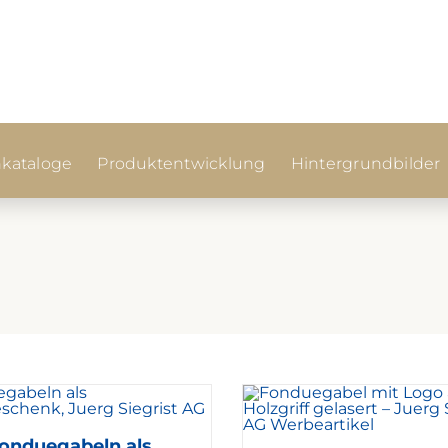
kataloge
Produktentwicklung
Hintergrundbilder
onduegabeln als