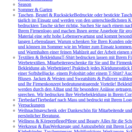
Season
Sommer & Garten
Taschen, Beutel & Rucksäcke
Bedruckte oder bestickte Tasc
täglich im Einsatz und werden von den unterschiedlichsten
bedruckten Tasche sicher richtig. Suchen Sie nach einem na
Ihrem Firmenlogo und machen Ihnen gerne Angebote für gros
Material eine sehr hohe Lebenserwartung und kommt besonder
langen Lebensdauer. Warum schenken Sie Ihren Kunden oder M
und können im Sommer wie im Winter zum Einsatz kommen. Vie
und Warmhalten einer feinen Mahlzeit auf der Arbeit eignen 
Textilien & Bekleidung
T-Shirt bedrucken lassen mit Ihrem F
Werbetextilien. Mitarbeitergeschenke für Sie und Ihr Firmenk
Bekleidung als Werbeträger! Praktisch jedes Kleidungsstück k
einer Softshelljacke, einem Poloshirt oder einem T-Shirt? A
Blusen, Jacken & Westen und Sweatshirts & Pullover wählen.
und Ihr Firmenkonzept bedeutungstragende Vorteile! Bekleidu
werden durch den Alltag und für besondere Anlässe getragen
sprechen. Wir bedrucken Ihre Werbebekleidung in Ihrem Cor
Tierbedarf
Tierbedarf nach Mass und bedruckt mit Ihrem Logo:
Verpackungen
Weihnachtsgeschenk oder Dankeschön für Mitarbeitende u
persönlicher Beratung.
Wellness & Körperpflege
Pflege und Beauty Alles für die Sc
Werkzeug & Bau
Werkzeuge und Autozubehör mit Ihrem Logo. 
Klebebänder, Taschenmesser, Multifunktions-Werkzeuge, Sch