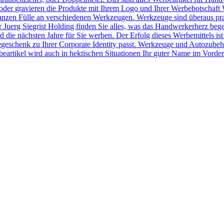
der gravieren die Produkte mit Ihrem Logo und Ihrer Werbebotschaft 
r ganzen Fülle an verschiedenen Werkzeugen. Werkzeuge sind überaus pr
Juerg Siegrist Holding finden Sie alles, was das Handwerkerherz beg
 die nächsten Jahre für Sie werben. Der Erfolg dieses Werbemittels ist
egeschenk zu Ihrer Corporate Identity passt. Werkzeuge und Autozubeh
rtikel wird auch in hektischen Situationen Ihr guter Name im Vorder