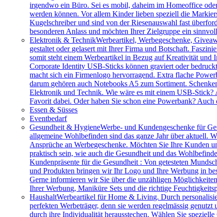
irgendwo ein Büro. Sei es mobil, daheim im Homeoffice ode
werden können. Vor allem Kinder lieben speziell die Markiers
Kugelschreiber und sind von der Riesenauswahl fast überfor
besonderen Anlass und möchten Ihrer Zielgruppe ein sinnv
Elektronik & Technik
Werbeartikel, Werbegeschenke, Giveawa
gestaltet oder gelasert mit Ihrer Firma und Botschaft. Faszi
somit steht einem Werbeartikel in Bezug auf Kreativität und
Corporate Identity USB-Sticks können graviert oder bedruc
macht sich ein Firmenlogo hervorragend. Extra flache Power
darum gehören auch Notebooks A5 zum Sortiment. Schenken S
Elektronik und Technik. Wie wäre es mit einem USB-Stick? A
Favorit dabei. Oder haben Sie schon eine Powerbank? Auch 
Essen & Süsses
Eventbedarf
Gesundheit & Hygiene
Werbe- und Kundengeschenke für Ges
allgemeine Wohlbefinden sind das ganze Jahr über aktuell. W
Ansprüche an Werbegeschenke. Möchten Sie Ihre Kunden und 
praktisch sein, wie auch die Gesundheit und das Wohlbefinde
Kundenpräsente für die Gesundheit : Von getesteten Mundsch
und Produkten bringen wir Ihr Logo und Ihre Werbung in bes
Gerne informieren wir Sie über die unzähligen Möglichkeit
Ihrer Werbung, Maniküre Sets und die richtige Feuchtigkeits
Haushalt
Werbeartikel für Home & Living. Durch personalisie
perfekten Werbeträger, denn sie werden regelmässig genutzt
durch ihre Individualität herausstechen. Wählen Sie speziel