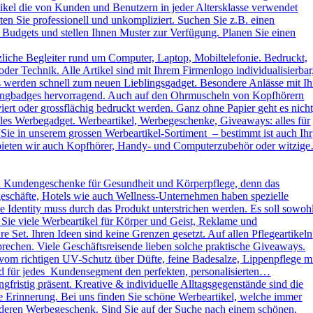
kel die von Kunden und Benutzern in jeder Altersklasse verwendet
ten Sie professionell und unkompliziert. Suchen Sie z.B. einen
 Budgets und stellen Ihnen Muster zur Verfügung. Planen Sie einen
liche Begleiter rund um Computer, Laptop, Mobiltelefonie. Bedruckt,
der Technik. Alle Artikel sind mit Ihrem Firmenlogo individualisierbar
ys werden schnell zum neuen Lieblingsgadget. Besondere Anlässe mit Ih
omingbadges hervorragend. Auch auf den Ohrmuscheln von Kopfhörern
rt oder grossflächig bedruckt werden. Ganz ohne Papier geht es nicht
es Werbegadget. Werbeartikel, Werbegeschenke, Giveaways: alles für
ie in unserem grossen Werbeartikel-Sortiment – bestimmt ist auch Ihr
h bieten wir auch Kopfhörer, Handy- und Computerzubehör oder witzig
d Kundengeschenke für Gesundheit und Körperpflege, denn das
kgeschäfte, Hotels wie auch Wellness-Unternehmen haben spezielle
dentity muss durch das Produkt unterstrichen werden. Es soll sowoh
 Sie viele Werbeartikel für Körper und Geist, Reklame und
Set. Ihren Ideen sind keine Grenzen gesetzt. Auf allen Pflegeartikeln
rechen. Viele Geschäftsreisende lieben solche praktische Giveaways.
vom richtigen UV-Schutz über Düfte, feine Badesalze, Lippenpflege m
und für jedes Kundensegment den perfekten, personalisierten…
ristig präsent. Kreative & individuelle Alltagsgegenstände sind die
e Erinnerung. Bei uns finden Sie schöne Werbeartikel, welche immer
sonderen Werbegeschenk. Sind Sie auf der Suche nach einem schönen,