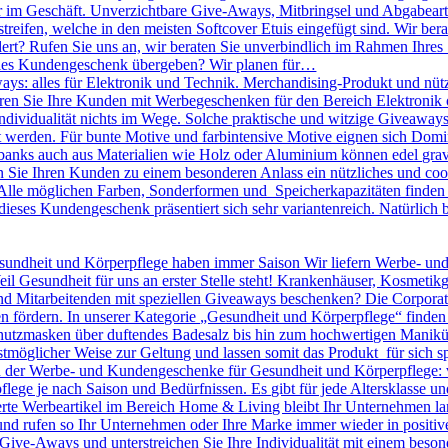
r im Geschäft. Unverzichtbare Give-Aways, Mitbringsel und Abgabearti
treifen, welche in den meisten Softcover Etuis eingefügt sind. Wir bera
dert? Rufen Sie uns an, wir beraten Sie unverbindlich im Rahmen Ihres
olles Kundengeschenk übergeben? Wir planen für…
ys: alles für Elektronik und Technik. Merchandising-Produkt und nütz
nieren Sie Ihre Kunden mit Werbegeschenken für den Bereich Elektronik o
 Individualität nichts im Wege. Solche praktische und witzige Giveawa
kt werden. Für bunte Motive und farbintensive Motive eignen sich D
banks auch aus Materialien wie Holz oder Aluminium können edel gravie
ie Ihren Kunden zu einem besonderen Anlass ein nützliches und cool
lle möglichen Farben, Sonderformen und Speicherkapazitäten finden S
dieses Kundengeschenk präsentiert sich sehr variantenreich. Natürlic
undheit und Körperpflege haben immer Saison Wir liefern Werbe- un
eil Gesundheit für uns an erster Stelle steht! Krankenhäuser, Kosmeti
Mitarbeitenden mit speziellen Giveaways beschenken? Die Corporate I
n fördern. In unserer Kategorie „Gesundheit und Körperpflege“ finden
utzmasken über duftendes Badesalz bis hin zum hochwertigen Maniküre 
tmöglicher Weise zur Geltung und lassen somit das Produkt für sich sp
en der Werbe- und Kundengeschenke für Gesundheit und Körperpflege: 
pflege je nach Saison und Bedürfnissen. Es gibt für jede Altersklasse 
rte Werbeartikel im Bereich Home & Living bleibt Ihr Unternehmen langf
 und rufen so Ihr Unternehmen oder Ihre Marke immer wieder in positiv
le Give-Aways und unterstreichen Sie Ihre Individualität mit einem be