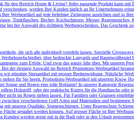
 für den Bereich Home & Living? Jedes passende Produkt kann mit Ih
verschenken, werden Ihre Kunden täglich an Ihr Unternehmens erinnert
Ihre Werbeartikel auf jede beliebige Zielgruppe ausrichten und so Ihr
, Vasen, Trinkflaschen, Becher, Kochschürzen, Messer, Regenponchos, 
erne bei der Auswahl des richtigen Werbegeschenkes. Das Geschenk sol
artikeln, die sich alle individuell veredeln lassen. Spezielle Giveaway
Werbekugelschreiber, über bedruckte Lanyards und Baumwollbeutel bis 
kampagne zum Erfolg. Und zwar das ganze Jahr über. Mit unseren Prom
n. Bei der riesigen Auswahl im Bereich Promotions-Werbeartikel berate
en wir günstige Streuartikel mit grosser Breitenwirkung. Nützliche We
n stehen für Sie bereit. Promotions-Werbeartikel mit unserem Know
ei Sonne und Regen eine tolle Reklame! In unserer Kategorie Regensc
lem Holzgriff, oder der praktische Knirps für die Handtasche oder ins
er nicht im Regen stehen lassen. Für Familien oder Gruppen empfehlen 
 zwischen verschiedenen Griff Arten und Materialien und bestimmen Si
 mit unseren Qualitäts- Sonnenschirmen. Unter Regenschutz Schirme
ze Fläche gestaltet werden können. Auf grosser Fläche ist Ihre Werbun
n Kunden werden gerne mit in die Badi oder in den Urlaub genommen u