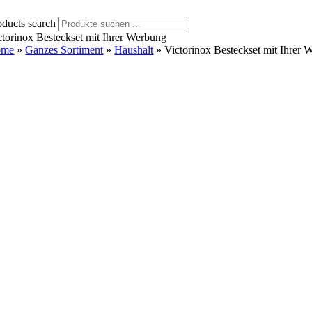
oducts search
ctorinox Besteckset mit Ihrer Werbung
ome
»
Ganzes Sortiment
»
Haushalt
»
Victorinox Besteckset mit Ihrer