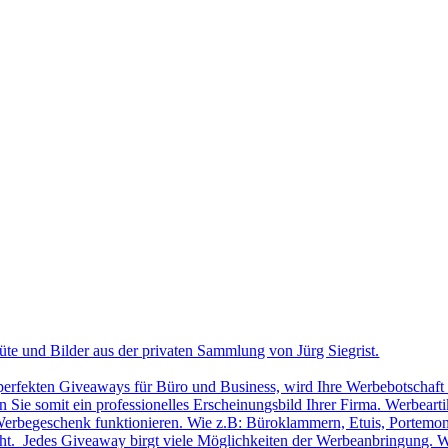
üte und Bilder aus der privaten Sammlung von Jürg Siegrist.
 perfekten Giveaways für Büro und Business, wird Ihre Werbebotschaft 
Sie somit ein professionelles Erscheinungsbild Ihrer Firma. Werbearti
ls Werbegeschenk funktionieren. Wie z.B: Büroklammern, Etuis, Portemon
cht. Jedes Giveaway birgt viele Möglichkeiten der Werbeanbringung. W