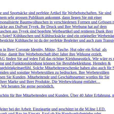
und Sportsäcke sind perfekte Artikel für Werbebotschaften. Sie sind
nem sehr grossen Publikum ankommt, dann liegen Sie mit einer
ersonalisierte Baumwolltaschen in verschiedenen Formen und Grössen 
ksäcke aus DuPont Tyvek. Ihr Druck und Ihre Werbung hat auf dem
aschen aus Tyvek sind begehrte Werbeartikel und rentieren Dank ihrer
 Sujet? Kühltaschen und Kühlrucksäcke sind ein origineller Werbeträg
stickte Kühltasche ist da der perfekte Begleiter und auch zum Transp
in Ihrer Cororate Identity. Mütze, Tasche, Hut oder ein Schal als
eise, damit Ihre Werbebotschaft über Jahre ihre Wirkung erzielt.
AG finden Sie auf jeden Fall das richtige Kleidungsstück. Wie wäre es 
leidung und Funktionskleidung können Sie Berufsbekleidung, Hemden &
ehörigkeitsgefühl. Solche Mitarbeitergeschenke haben also auch für 
emden und sonstige Werbetextilien zu bedrucken. Ihre Werbetextilien
sen Sie Kunden, Mitarbeitende und Geschäftspartner wortlos für Sie
 Ihrer Marke und Ihrer Produkte. Die Werbewirkung entfaltet…
 Wir beraten Sie gerne persönlich.
schön für Ihre Mitarbeitenden und Kunden. Über 40 Jahre Erfahrung, 
ter bei der Arbeit. Einzigartig und geschützt ist die M.line LED.
dwerk und Bau im Einsatz. Egal ob Sie Handwerksbetriebe oder