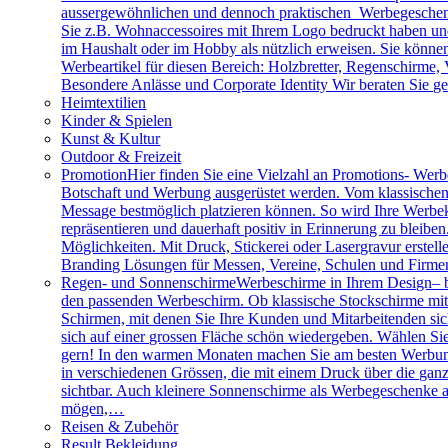
aussergewöhnlichen und dennoch praktischen Werbegeschenk
Sie z.B. Wohnaccessoires mit Ihrem Logo bedruckt haben und 
im Haushalt oder im Hobby als nützlich erweisen. Sie können 
Werbeartikel für diesen Bereich: Holzbretter, Regenschirme
Besondere Anlässe und Corporate Identity Wir beraten Sie g
Heimtextilien
Kinder & Spielen
Kunst & Kultur
Outdoor & Freizeit
Promotion
Hier finden Sie eine Vielzahl an Promotions- Werbe
Botschaft und Werbung ausgerüstet werden. Vom klassischen 
Message bestmöglich platzieren können. So wird Ihre Werbe
repräsentieren und dauerhaft positiv in Erinnerung zu bleibe
Möglichkeiten. Mit Druck, Stickerei oder Lasergravur erstell
Branding Lösungen für Messen, Vereine, Schulen und Firme
Regen- und Sonnenschirme
Werbeschirme in Ihrem Design– b
den passenden Werbeschirm. Ob klassische Stockschirme mit ed
Schirmen, mit denen Sie Ihre Kunden und Mitarbeitenden sich
sich auf einer grossen Fläche schön wiedergeben. Wählen Sie
gern! In den warmen Monaten machen Sie am besten Werbung
in verschiedenen Grössen, die mit einem Druck über die gan
sichtbar. Auch kleinere Sonnenschirme als Werbegeschenke a
mögen,…
Reisen & Zubehör
Result Bekleidung