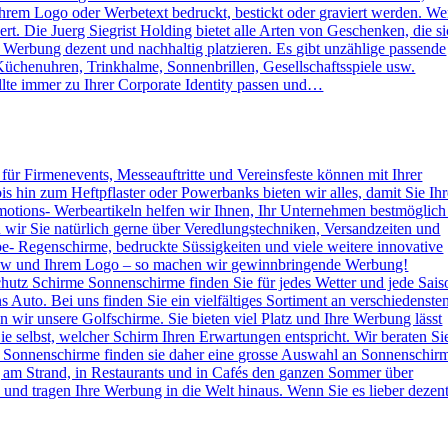
rem Logo oder Werbetext bedruckt, bestickt oder graviert werden. W
. Die Juerg Siegrist Holding bietet alle Arten von Geschenken, die s
e Werbung dezent und nachhaltig platzieren. Es gibt unzählige passende
Küchenuhren, Trinkhalme, Sonnenbrillen, Gesellschaftsspiele usw.
lte immer zu Ihrer Corporate Identity passen und…
s für Firmenevents, Messeauftritte und Vereinsfeste können mit Ihrer
hin zum Heftpflaster oder Powerbanks bieten wir alles, damit Sie Ihr
otions- Werbeartikeln helfen wir Ihnen, Ihr Unternehmen bestmöglich
n wir Sie natürlich gerne über Veredlungstechniken, Versandzeiten und
rbe- Regenschirme, bedruckte Süssigkeiten und viele weitere innovative
 How und Ihrem Logo – so machen wir gewinnbringende Werbung!
hutz Schirme Sonnenschirme finden Sie für jedes Wetter und jede Sais
 Auto. Bei uns finden Sie ein vielfältiges Sortiment an verschiedenste
wir unsere Golfschirme. Sie bieten viel Platz und Ihre Werbung lässt
e selbst, welcher Schirm Ihren Erwartungen entspricht. Wir beraten Si
 Sonnenschirme finden sie daher eine grosse Auswahl an Sonnenschir
g am Strand, in Restaurants und in Cafés den ganzen Sommer über
nd tragen Ihre Werbung in die Welt hinaus. Wenn Sie es lieber dezen