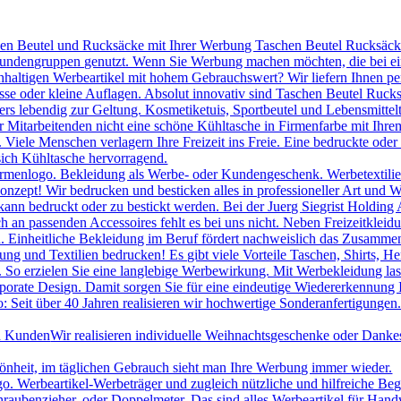
hen Beutel und Rucksäcke mit Ihrer Werbung Taschen Beutel Rucksäcke 
 Kundengruppen genutzt. Wenn Sie Werbung machen möchten, die bei ei
chhaltigen Werbeartikel mit hohem Gebrauchswert? Wir liefern Ihnen p
se oder kleine Auflagen. Absolut innovativ sind Taschen Beutel Ruc
s lebendig zur Geltung. Kosmetiketuis, Sportbeutel und Lebensmittelt
itarbeitenden nicht eine schöne Kühltasche in Firmenfarbe mit Ihrem
le Menschen verlagern Ihre Freizeit ins Freie. Eine bedruckte oder be
sich Kühltasche hervorragend.
irmenlogo. Bekleidung als Werbe- oder Kundengeschenk. Werbetextilien 
onzept! Wir bedrucken und besticken alles in professioneller Art und W
ann bedruckt oder zu bestickt werden. Bei der Juerg Siegrist Holding 
uch an passenden Accessoires fehlt es bei uns nicht. Neben Freizeitk
 Einheitliche Bekleidung im Beruf fördert nachweislich das Zusammeng
ng und Textilien bedrucken! Es gibt viele Vorteile Taschen, Shirts, H
. So erzielen Sie eine langlebige Werbewirkung. Mit Werbekleidung las
porate Design. Damit sorgen Sie für eine eindeutige Wiedererkennung
 Seit über 40 Jahren realisieren wir hochwertige Sonderanfertigungen.
nd Kunden
Wir realisieren individuelle Weihnachtsgeschenke oder Danke
hönheit, im täglichen Gebrauch sieht man Ihre Werbung immer wieder.
Werbeartikel-Werbeträger und zugleich nützliche und hilfreiche Beglei
raubenzieher, oder Doppelmeter. Das sind alles Werbeartikel für Han