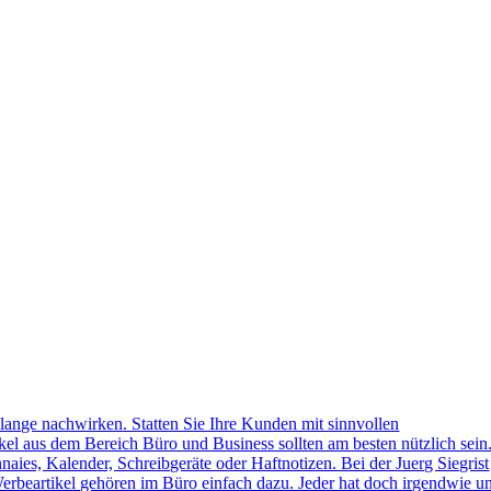
lange nachwirken. Statten Sie Ihre Kunden mit sinnvollen
kel aus dem Bereich Büro und Business sollten am besten nützlich sein
naies, Kalender, Schreibgeräte oder Haftnotizen. Bei der Juerg Siegrist
erbeartikel gehören im Büro einfach dazu. Jeder hat doch irgendwie u