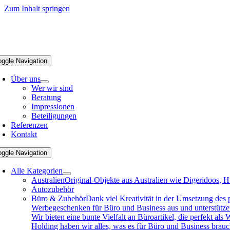
Zum Inhalt springen
oggle Navigation
Über uns
Wer wir sind
Beratung
Impressionen
Beteiligungen
Referenzen
Kontakt
oggle Navigation
Alle Kategorien
Australien
Original-Objekte aus Australien wie Digeridoos, H
Autozubehör
Büro & Zubehör
Dank viel Kreativität in der Umsetzung des
Werbegeschenken für Büro und Business aus und unterstützen 
Wir bieten eine bunte Vielfalt an Büroartikel, die perfekt a
Holding haben wir alles, was es für Büro und Business brau