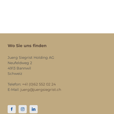
Wo Sie uns finden
Juerg Siegrist Holding AG
Neufeldweg 2
4913 Bannwil
Schweiz
Telefon:
+41 (0)62 552 02 24
E-Mail:
juerg@juergsiegrist.ch