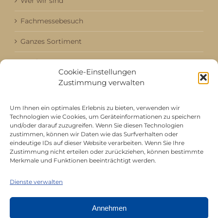
Wer wir sind
Fachmessebesuch
Ganzes Sortiment
Kataloge
Cookie-Einstellungen
Zustimmung verwalten
Aktuell / Saison
Referenzen
Um Ihnen ein optimales Erlebnis zu bieten, verwenden wir
Technologien wie Cookies, um Geräteinformationen zu speichern
und/oder darauf zuzugreifen. Wenn Sie diesen Technologien
zustimmen, können wir Daten wie das Surfverhalten oder
Mitgliedschaft bei
eindeutige IDs auf dieser Website verarbeiten. Wenn Sie Ihre
Zustimmung nicht erteilen oder zurückziehen, können bestimmte
Merkmale und Funktionen beeinträchtigt werden.
Dienste verwalten
Annehmen