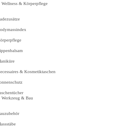
Wellness & Körperpflege
adezusätze
odymassindex
örperpflege
ippenbalsam
aniküre
ecessaires & Kosmetiktaschen
onnenschutz
aschentücher
Werkzeug & Bau
auzubehör
assstäbe