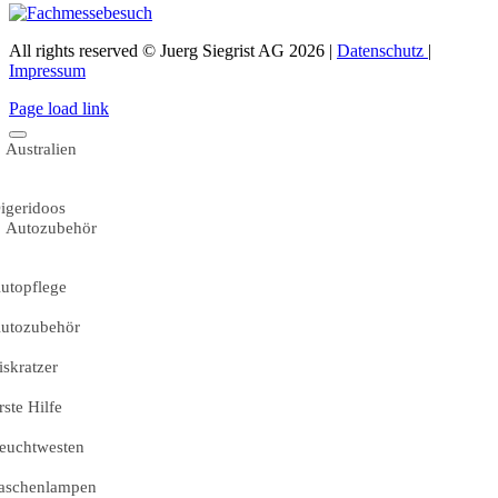
All rights reserved © Juerg Siegrist AG 2026 |
Datenschutz
|
Impressum
Page load link
Australien
igeridoos
Autozubehör
utopflege
utozubehör
iskratzer
rste Hilfe
euchtwesten
aschenlampen