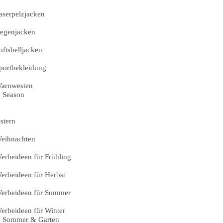
aserpelzjacken
egenjacken
oftshelljacken
portbekleidung
arnwesten
Season
stern
eihnachten
erbeideen für Frühling
erbeideen für Herbst
erbeideen für Sommer
erbeideen für Winter
Sommer & Garten