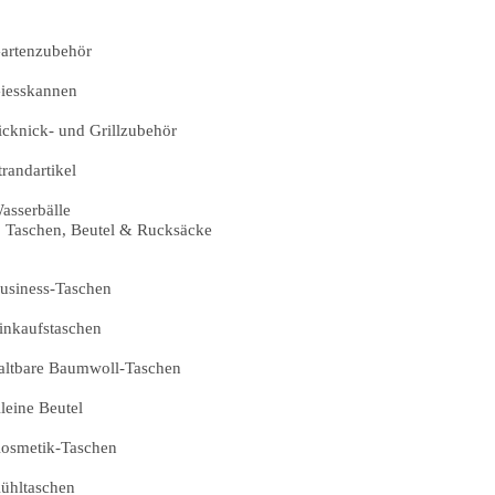
artenzubehör
iesskannen
icknick- und Grillzubehör
trandartikel
asserbälle
Taschen, Beutel & Rucksäcke
usiness-Taschen
inkaufstaschen
altbare Baumwoll-Taschen
leine Beutel
osmetik-Taschen
ühltaschen