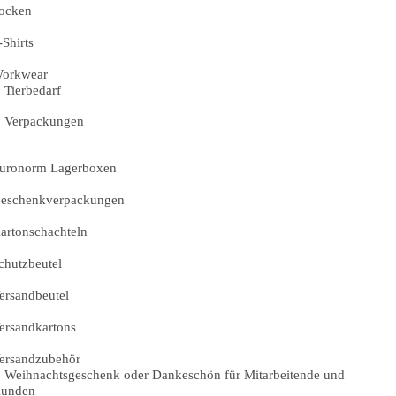
ocken
-Shirts
orkwear
Tierbedarf
Verpackungen
uronorm Lagerboxen
eschenkverpackungen
artonschachteln
chutzbeutel
ersandbeutel
ersandkartons
ersandzubehör
Weihnachtsgeschenk oder Dankeschön für Mitarbeitende und
unden