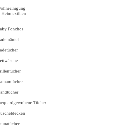
ohnreinigung
Heimtextilien
aby Ponchos
ademäntel
adetücher
ettwäsche
rillentücher
amamtücher
andtücher
acquardgewobene Tücher
uscheldecken
aunatücher