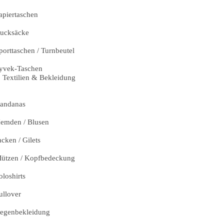
apiertaschen
ucksäcke
porttaschen / Turnbeutel
yvek-Taschen
Textilien & Bekleidung
andanas
emden / Blusen
acken / Gilets
ützen / Kopfbedeckung
oloshirts
ullover
egenbekleidung