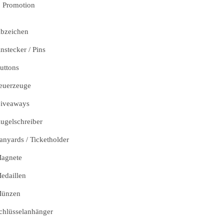
Promotion
bzeichen
nstecker / Pins
uttons
euerzeuge
iveaways
ugelschreiber
anyards / Ticketholder
agnete
edaillen
ünzen
chlüsselanhänger