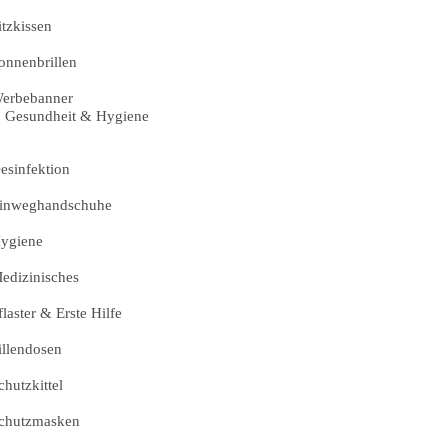
itzkissen
onnenbrillen
erbebanner
Gesundheit & Hygiene
esinfektion
inweghandschuhe
ygiene
edizinisches
flaster & Erste Hilfe
illendosen
chutzkittel
chutzmasken