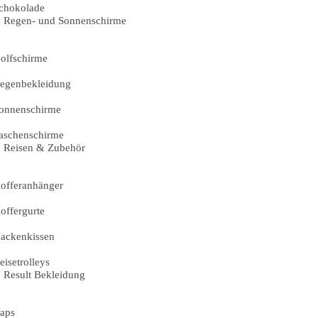
chokolade
Regen- und Sonnenschirme
olfschirme
egenbekleidung
onnenschirme
aschenschirme
Reisen & Zubehör
offeranhänger
offergurte
ackenkissen
eisetrolleys
Result Bekleidung
aps