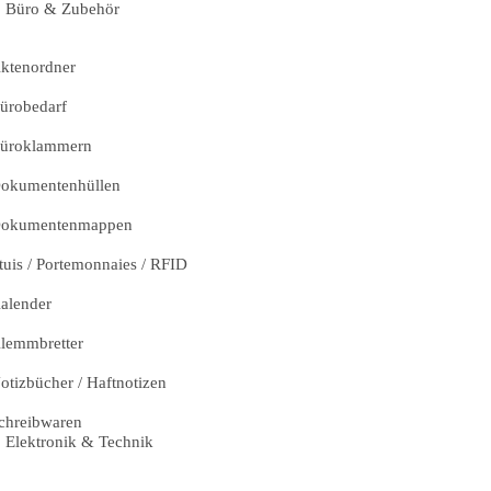
Büro & Zubehör
ktenordner
ürobedarf
üroklammern
okumentenhüllen
okumentenmappen
tuis / Portemonnaies / RFID
alender
lemmbretter
otizbücher / Haftnotizen
chreibwaren
Elektronik & Technik