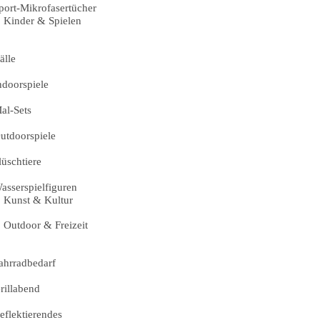
port-Mikrofasertücher
Kinder & Spielen
älle
ndoorspiele
al-Sets
utdoorspiele
lüschtiere
asserspielfiguren
Kunst & Kultur
Outdoor & Freizeit
ahrradbedarf
rillabend
eflektierendes