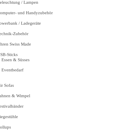
eleuchtung / Lampen
omputer- und Handyzubehör
owerbank / Ladegeräte
echnik-Zubehör
hren Swiss Made
SB-Sticks
Essen & Süsses
Eventbedarf
ir Sofas
ahnen & Wimpel
estivalbänder
iegestühle
ollups