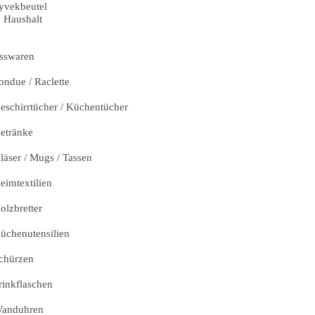
yvekbeutel
Haushalt
sswaren
ondue / Raclette
eschirrtücher / Küchentücher
etränke
läser / Mugs / Tassen
eimtextilien
olzbretter
üchenutensilien
chürzen
rinkflaschen
anduhren