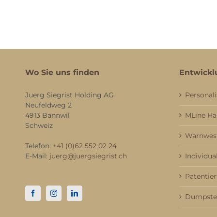
Wo Sie uns finden
Entwickl
Juerg Siegrist Holding AG
Personali
Neufeldweg 2
4913 Bannwil
MLine H
Schweiz
Warnwest
Telefon:
+41 (0)62 552 02 24
E-Mail:
juerg@juergsiegrist.ch
Individua
Patentier
Dumpster