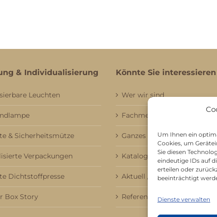
ung & Individualisierung
Könnte Sie interessieren
sierbare Leuchten
Wer wir sind
Co
andlampe
Fachmessebesuch
Um Ihnen ein optima
e & Sicherheitsmütze
Ganzes Sortiment
Cookies, um Gerätei
Sie diesen Technolo
lisierte Verpackungen
Kataloge
eindeutige IDs auf 
erteilen oder zurü
te Dichtstoffpresse
Aktuell / Saison
beeinträchtigt werd
 Box Story
Referenzen
Dienste verwalten