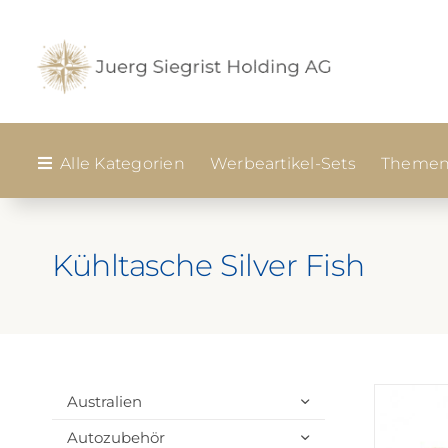
Zum
Inhalt
springen
Alle Kategorien
Werbeartikel-Sets
Themen
Kühltasche Silver Fish
Australien
Autozubehör