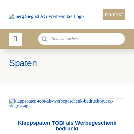
Zum
Inhalt
Kontakt
springen
Products
search
Spaten
Klappspaten TOBI als Werbegeschenk
bedruckt