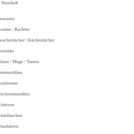
Haushalt
sswaren
ondue / Raclette
eschirrtücher / Küchentücher
etränke
läser / Mugs / Tassen
eimtextilien
olzbretter
üchenutensilien
chürzen
rinkflaschen
anduhren