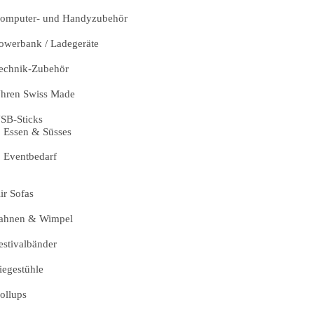
omputer- und Handyzubehör
owerbank / Ladegeräte
echnik-Zubehör
hren Swiss Made
SB-Sticks
Essen & Süsses
Eventbedarf
ir Sofas
ahnen & Wimpel
estivalbänder
iegestühle
ollups