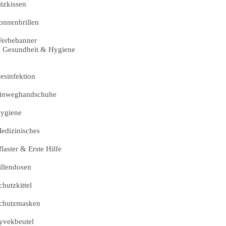
itzkissen
onnenbrillen
erbebanner
Gesundheit & Hygiene
esinfektion
inweghandschuhe
ygiene
edizinisches
flaster & Erste Hilfe
illendosen
chutzkittel
chutzmasken
yvekbeutel