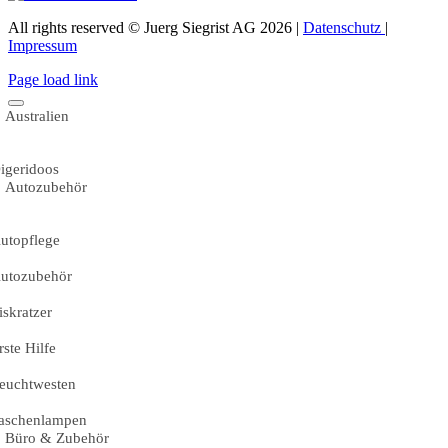
All rights reserved © Juerg Siegrist AG 2026 |
Datenschutz
|
Impressum
Page load link
Australien
igeridoos
Autozubehör
utopflege
utozubehör
iskratzer
rste Hilfe
euchtwesten
aschenlampen
Büro & Zubehör