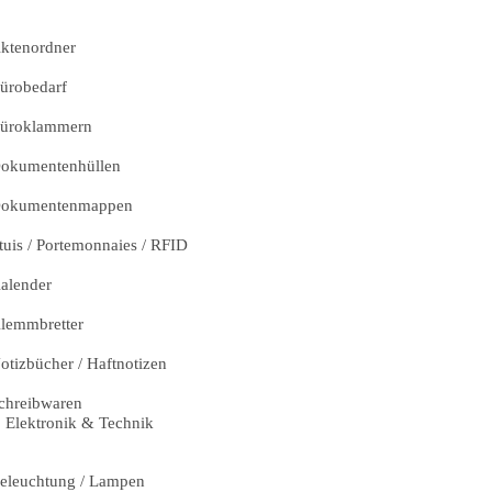
ktenordner
ürobedarf
üroklammern
okumentenhüllen
okumentenmappen
tuis / Portemonnaies / RFID
alender
lemmbretter
otizbücher / Haftnotizen
chreibwaren
Elektronik & Technik
eleuchtung / Lampen