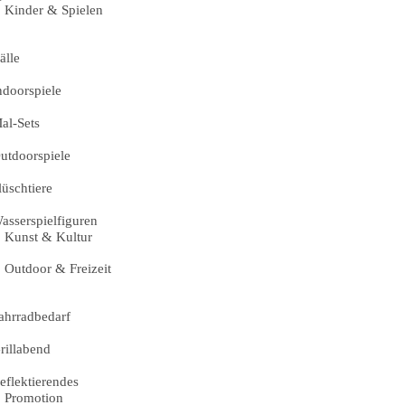
Kinder & Spielen
älle
ndoorspiele
al-Sets
utdoorspiele
lüschtiere
asserspielfiguren
Kunst & Kultur
Outdoor & Freizeit
ahrradbedarf
rillabend
eflektierendes
Promotion