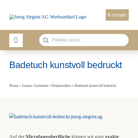
Zum
Inhalt
Kontakt
springen
Products
search
Badetuch kunstvoll bedruckt
Home
»
Ganzes Sortiment
»
Heimtextilien
»
Badetuch kunstvoll bedruckt
Auf der
Microfaseroberfläche
können wir ganz
exakte