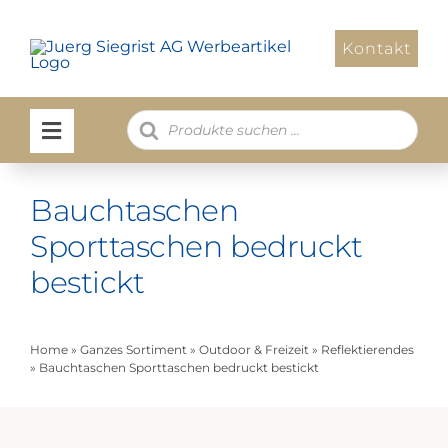
Zum
Inhalt
Kontakt
springen
Products
search
Bauchtaschen
Sporttaschen bedruckt
bestickt
Home
»
Ganzes Sortiment
»
Outdoor & Freizeit
»
Reflektierendes
»
Bauchtaschen Sporttaschen bedruckt bestickt