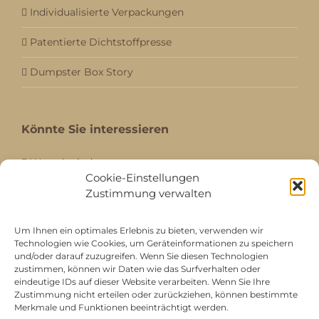
Individualisierte Verpackungen
Patentierte Dichtstoffpresse
Dumpster Box Story
Könnte Sie interessieren
Wer wir sind
Cookie-Einstellungen
Fachmessebesuch
Zustimmung verwalten
Ganzes Sortiment
Um Ihnen ein optimales Erlebnis zu bieten, verwenden wir
Technologien wie Cookies, um Geräteinformationen zu speichern
Kataloge
und/oder darauf zuzugreifen. Wenn Sie diesen Technologien
zustimmen, können wir Daten wie das Surfverhalten oder
Aktuell / Saison
eindeutige IDs auf dieser Website verarbeiten. Wenn Sie Ihre
Zustimmung nicht erteilen oder zurückziehen, können bestimmte
Merkmale und Funktionen beeinträchtigt werden.
Referenzen