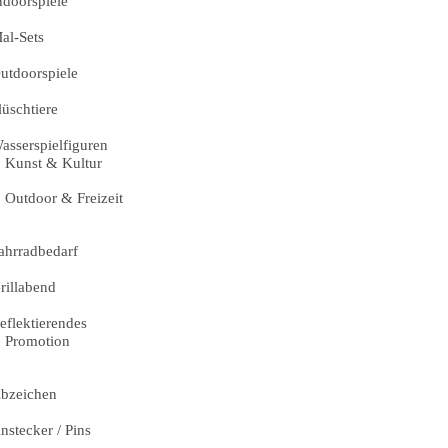
ndoorspiele
al-Sets
utdoorspiele
lüschtiere
asserspielfiguren
Kunst & Kultur
Outdoor & Freizeit
ahrradbedarf
rillabend
eflektierendes
Promotion
bzeichen
nstecker / Pins