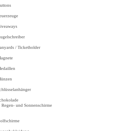
uttons
euerzeuge
iveaways
ugelschreiber
anyards / Ticketholder
agnete
edaillen
ünzen
chlüsselanhänger
chokolade
Regen- und Sonnenschirme
olfschirme