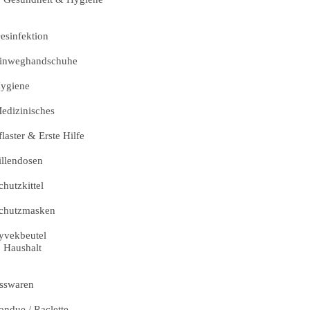
esinfektion
inweghandschuhe
ygiene
edizinisches
flaster & Erste Hilfe
illendosen
chutzkittel
chutzmasken
yvekbeutel
Haushalt
sswaren
ondue / Raclette