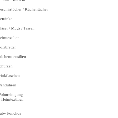
eschirrtücher / Küchentücher
etränke
läser / Mugs / Tassen
eimtextilien
olzbretter
üchenutensilien
chürzen
rinkflaschen
anduhren
ohnreinigung
Heimtextilien
aby Ponchos