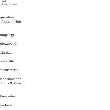
Australien
igeridoos
Autozubehör
utopflege
utozubehör
iskratzer
rste Hilfe
euchtwesten
aschenlampen
Büro & Zubehör
ktenordner
ürobedarf