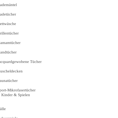
ademäntel
adetücher
ettwäsche
rillentücher
amamtücher
andtücher
acquardgewobene Tücher
uscheldecken
aunatücher
port-Mikrofasertücher
Kinder & Spielen
älle