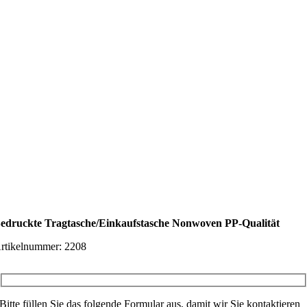
edruckte Tragtasche/Einkaufstasche Nonwoven PP-Qualität
rtikelnummer:
2208
Bitte füllen Sie das folgende Formular aus, damit wir Sie kontaktieren