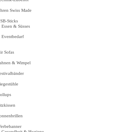
hren Swiss Made
SB-Sticks
Essen & Süsses
Eventbedarf
ir Sofas
ahnen & Wimpel
estivalbänder
iegestühle
ollups
itzkissen
onnenbrillen
erbebanner
Gesundheit & Hygiene