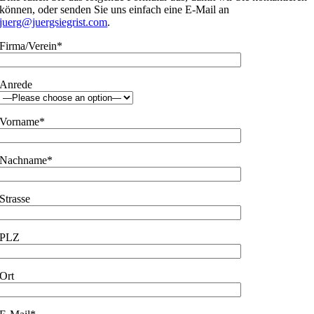
können, oder senden Sie uns einfach eine E-Mail an
juerg@juergsiegrist.com
.
Firma/Verein*
Anrede
Vorname*
Nachname*
Strasse
PLZ
Ort