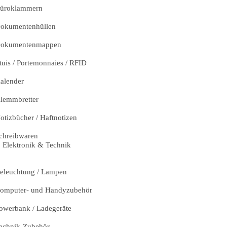
üroklammern
okumentenhüllen
okumentenmappen
tuis / Portemonnaies / RFID
alender
lemmbretter
otizbücher / Haftnotizen
chreibwaren
Elektronik & Technik
eleuchtung / Lampen
omputer- und Handyzubehör
owerbank / Ladegeräte
echnik-Zubehör