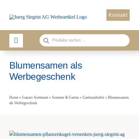
Zum
Inhalt
Kontakt
springen
Products
search
Blumensamen als
Werbegeschenk
Home
»
Ganzes Sortiment
»
Sommer & Garten
»
Gartenzubehör
»
Blumensamen
als Werbegeschenk