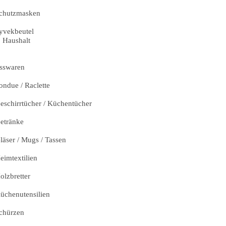
chutzmasken
yvekbeutel
Haushalt
sswaren
ondue / Raclette
eschirrtücher / Küchentücher
etränke
läser / Mugs / Tassen
eimtextilien
olzbretter
üchenutensilien
chürzen