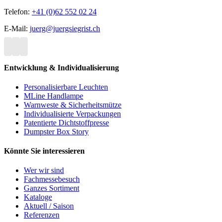
Telefon:
+41 (0)62 552 02 24
E-Mail:
juerg@juergsiegrist.ch
Entwicklung & Individualisierung
Personalisierbare Leuchten
MLine Handlampe
Warnweste & Sicherheitsmütze
Individualisierte Verpackungen
Patentierte Dichtstoffpresse
Dumpster Box Story
Könnte Sie interessieren
Wer wir sind
Fachmessebesuch
Ganzes Sortiment
Kataloge
Aktuell / Saison
Referenzen