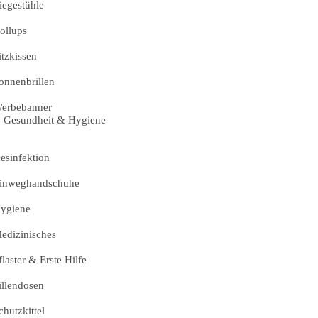
iegestühle
ollups
itzkissen
onnenbrillen
erbebanner
Gesundheit & Hygiene
esinfektion
inweghandschuhe
ygiene
edizinisches
flaster & Erste Hilfe
illendosen
chutzkittel