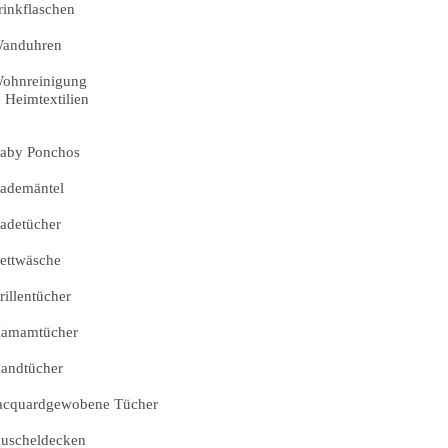
rinkflaschen
anduhren
ohnreinigung
Heimtextilien
aby Ponchos
ademäntel
adetücher
ettwäsche
rillentücher
amamtücher
andtücher
acquardgewobene Tücher
uscheldecken