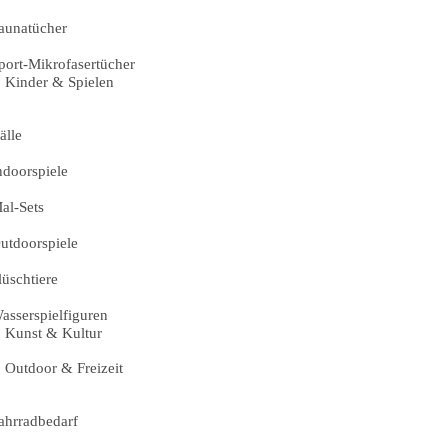
aunatücher
port-Mikrofasertücher
Kinder & Spielen
älle
ndoorspiele
al-Sets
utdoorspiele
lüschtiere
asserspielfiguren
Kunst & Kultur
Outdoor & Freizeit
ahrradbedarf