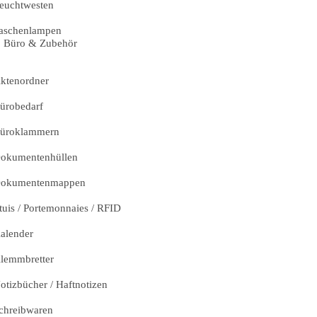
euchtwesten
aschenlampen
Büro & Zubehör
ktenordner
ürobedarf
üroklammern
okumentenhüllen
okumentenmappen
tuis / Portemonnaies / RFID
alender
lemmbretter
otizbücher / Haftnotizen
chreibwaren