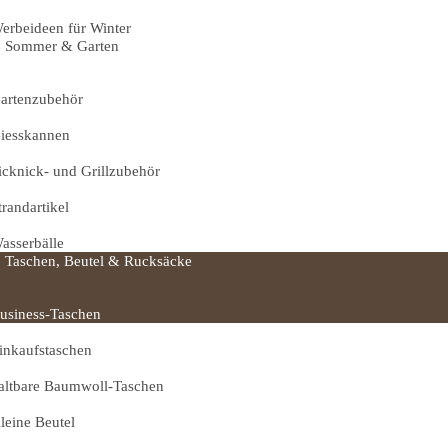
erbeideen für Winter
Sommer & Garten
artenzubehör
iesskannen
icknick- und Grillzubehör
trandartikel
asserbälle
Taschen, Beutel & Rucksäcke
usiness-Taschen
inkaufstaschen
altbare Baumwoll-Taschen
leine Beutel