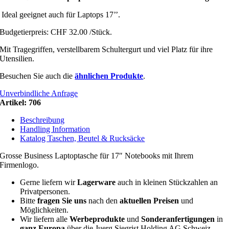
Ideal geeignet auch für Laptops 17’’.
Budgetierpreis: CHF 32.00 /Stück.
Mit Tragegriffen, verstellbarem Schultergurt und viel Platz für ihre
Utensilien.
Besuchen Sie auch die
ähnlichen Produkte
.
Unverbindliche Anfrage
Artikel:
706
Beschreibung
Handling Information
Katalog Taschen, Beutel & Rucksäcke
Grosse Business Laptoptasche für 17″ Notebooks mit Ihrem
Firmenlogo.
Gerne liefern wir
Lagerware
auch in kleinen Stückzahlen an
Privatpersonen.
Bitte
fragen Sie uns
nach den
aktuellen Preisen
und
Möglichkeiten.
Wir liefern alle
Werbeprodukte
und
Sonderanfertigungen
in
ganz Europa
über die Juerg Siegrist Holding AG Schweiz.