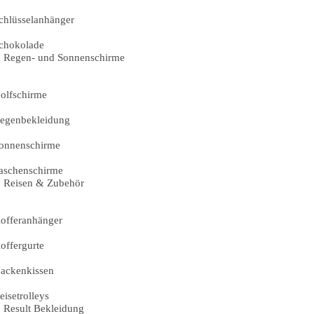
chlüsselanhänger
chokolade
Regen- und Sonnenschirme
olfschirme
egenbekleidung
onnenschirme
aschenschirme
Reisen & Zubehör
offeranhänger
offergurte
ackenkissen
eisetrolleys
Result Bekleidung