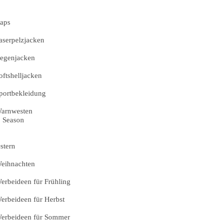
aps
aserpelzjacken
egenjacken
oftshelljacken
portbekleidung
arnwesten
Season
stern
eihnachten
erbeideen für Frühling
erbeideen für Herbst
erbeideen für Sommer