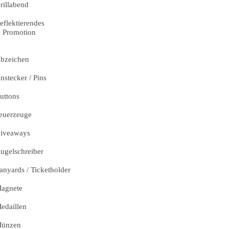
rillabend
eflektierendes
Promotion
bzeichen
nstecker / Pins
uttons
euerzeuge
iveaways
ugelschreiber
anyards / Ticketholder
agnete
edaillen
ünzen