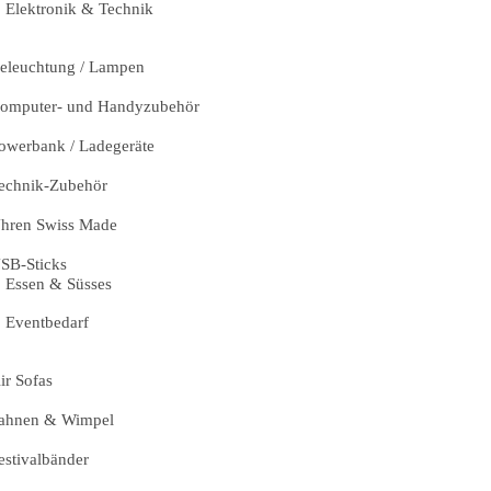
Elektronik & Technik
eleuchtung / Lampen
omputer- und Handyzubehör
owerbank / Ladegeräte
echnik-Zubehör
hren Swiss Made
SB-Sticks
Essen & Süsses
Eventbedarf
ir Sofas
ahnen & Wimpel
estivalbänder