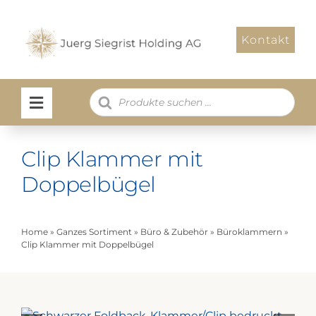
Zum
Inhalt
Kontakt
springen
Products
search
Clip Klammer mit
Doppelbügel
Home
»
Ganzes Sortiment
»
Büro & Zubehör
»
Büroklammern
»
Clip Klammer mit Doppelbügel