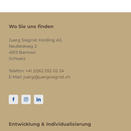
Wo Sie uns finden
Juerg Siegrist Holding AG
Neufeldweg 2
4913 Bannwil
Schweiz
Telefon:
+41 (0)62 552 02 24
E-Mail:
juerg@juergsiegrist.ch
Entwicklung & Individualisierung