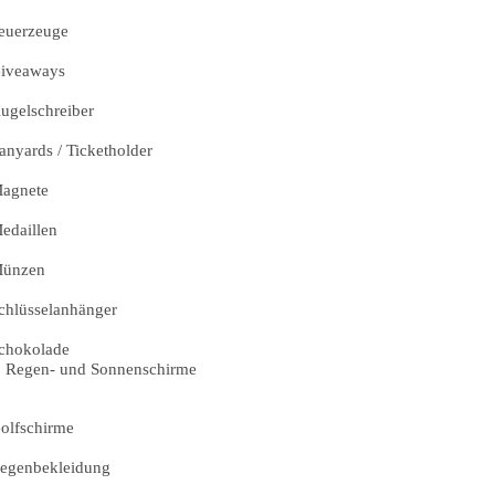
euerzeuge
iveaways
ugelschreiber
anyards / Ticketholder
agnete
edaillen
ünzen
chlüsselanhänger
chokolade
Regen- und Sonnenschirme
olfschirme
egenbekleidung