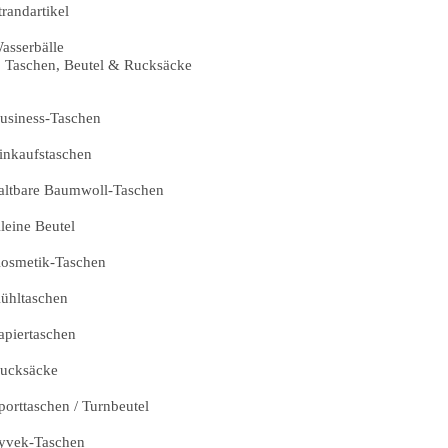
trandartikel
asserbälle
Taschen, Beutel & Rucksäcke
usiness-Taschen
inkaufstaschen
altbare Baumwoll-Taschen
leine Beutel
osmetik-Taschen
ühltaschen
apiertaschen
ucksäcke
porttaschen / Turnbeutel
yvek-Taschen