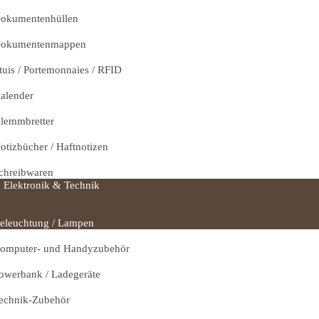
okumentenhüllen
okumentenmappen
tuis / Portemonnaies / RFID
alender
lemmbretter
otizbücher / Haftnotizen
chreibwaren
Elektronik & Technik
eleuchtung / Lampen
omputer- und Handyzubehör
owerbank / Ladegeräte
echnik-Zubehör