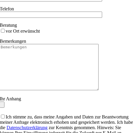
Telefon
Beratung
vor Ort erwünscht
Bemerkungen
Ihr Anhang
Ich stimme zu, dass meine Angaben und Daten zur Beantwortung
meiner Anfrage elektronisch erhoben und gespeichert werden. Ich hab
die
Datenschutzerklärung
zur Kenntnis genommen. Hinweis: Sie
können Ihre Einwilligung jederzeit für die Zukunft per E-Mail an