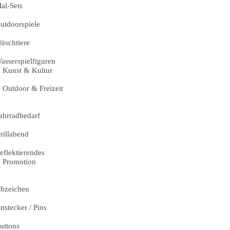
al-Sets
utdoorspiele
lüschtiere
asserspielfiguren
Kunst & Kultur
Outdoor & Freizeit
ahrradbedarf
rillabend
eflektierendes
Promotion
bzeichen
nstecker / Pins
uttons