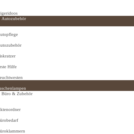
igeridoos
Autozubehör
utopflege
utozubehör
iskratzer
rste Hilfe
euchtwesten
aschenlampen
Büro & Zubehör
ktenordner
ürobedarf
üroklammern