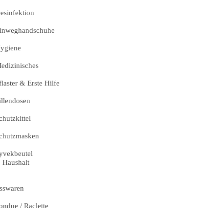
esinfektion
inweghandschuhe
ygiene
edizinisches
flaster & Erste Hilfe
illendosen
chutzkittel
chutzmasken
yvekbeutel
Haushalt
sswaren
ondue / Raclette