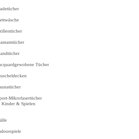
adetücher
ettwäsche
rillentücher
amamtücher
andtücher
acquardgewobene Tücher
uscheldecken
aunatücher
port-Mikrofasertücher
Kinder & Spielen
älle
ndoorspiele