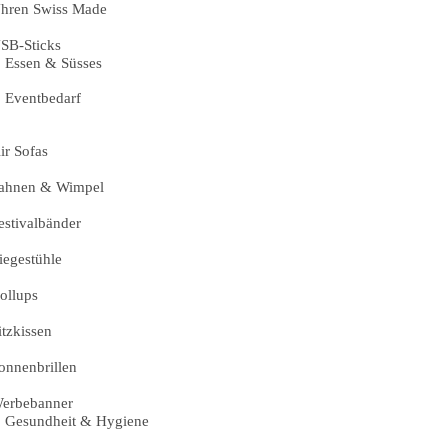
hren Swiss Made
SB-Sticks
Essen & Süsses
Eventbedarf
ir Sofas
ahnen & Wimpel
estivalbänder
iegestühle
ollups
itzkissen
onnenbrillen
erbebanner
Gesundheit & Hygiene