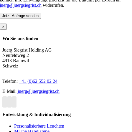
juerg@juergsiegrist.ch
widerrufen.
×
Wo Sie uns finden
Juerg Siegrist Holding AG
Neufeldweg 2
4913 Bannwil
Schweiz
Telefon:
+41 (0)62 552 02 24
E-Mail:
juerg@juergsiegrist.ch
Entwicklung & Individualisierung
Personalisierbare Leuchten
MLine Handlampe