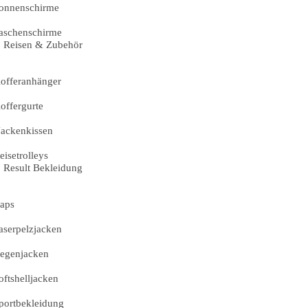
onnenschirme
aschenschirme
Reisen & Zubehör
offeranhänger
offergurte
ackenkissen
eisetrolleys
Result Bekleidung
aps
aserpelzjacken
egenjacken
oftshelljacken
portbekleidung