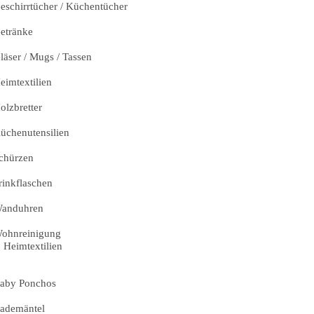
eschirrtücher / Küchentücher
etränke
läser / Mugs / Tassen
eimtextilien
olzbretter
üchenutensilien
chürzen
rinkflaschen
anduhren
ohnreinigung
Heimtextilien
aby Ponchos
ademäntel