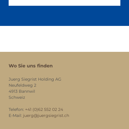
Wo Sie uns finden
Juerg Siegrist Holding AG
Neufeldweg 2
4913 Bannwil
Schweiz
Telefon:
+41 (0)62 552 02 24
E-Mail:
juerg@juergsiegrist.ch