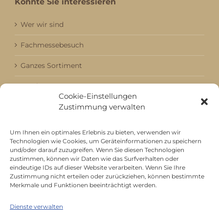
Könnte Sie interessieren
Wer wir sind
Fachmessebesuch
Ganzes Sortiment
Kataloge
Cookie-Einstellungen
Zustimmung verwalten
Aktuell / Saison
Referenzen
Um Ihnen ein optimales Erlebnis zu bieten, verwenden wir
Technologien wie Cookies, um Geräteinformationen zu speichern
und/oder darauf zuzugreifen. Wenn Sie diesen Technologien
zustimmen, können wir Daten wie das Surfverhalten oder
Mitgliedschaft bei
eindeutige IDs auf dieser Website verarbeiten. Wenn Sie Ihre
Zustimmung nicht erteilen oder zurückziehen, können bestimmte
Merkmale und Funktionen beeinträchtigt werden.
Dienste verwalten