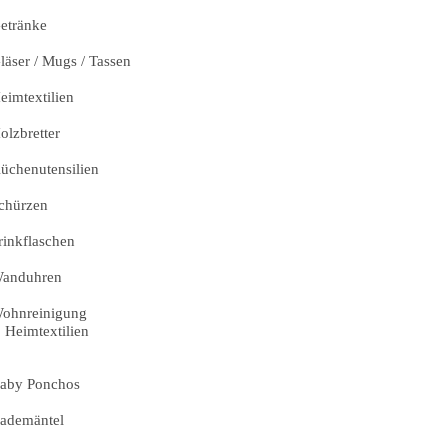
etränke
läser / Mugs / Tassen
eimtextilien
olzbretter
üchenutensilien
chürzen
rinkflaschen
anduhren
ohnreinigung
Heimtextilien
aby Ponchos
ademäntel