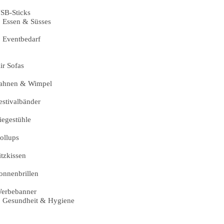
SB-Sticks
Essen & Süsses
Eventbedarf
ir Sofas
ahnen & Wimpel
estivalbänder
iegestühle
ollups
itzkissen
onnenbrillen
erbebanner
Gesundheit & Hygiene