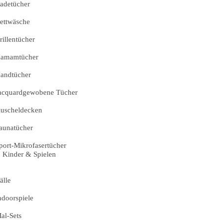
adetücher
ettwäsche
rillentücher
amamtücher
andtücher
acquardgewobene Tücher
uscheldecken
aunatücher
port-Mikrofasertücher
Kinder & Spielen
älle
ndoorspiele
al-Sets