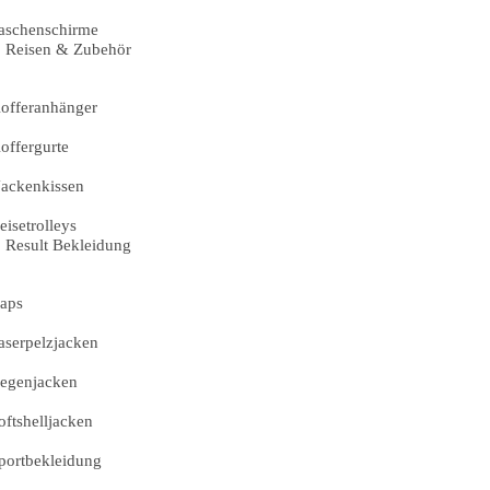
aschenschirme
Reisen & Zubehör
offeranhänger
offergurte
ackenkissen
eisetrolleys
Result Bekleidung
aps
aserpelzjacken
egenjacken
oftshelljacken
portbekleidung