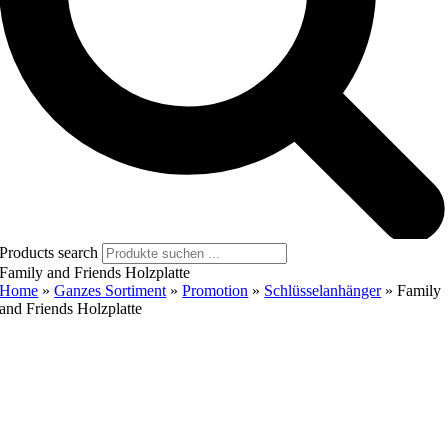
Products search
Family and Friends Holzplatte
Home
»
Ganzes Sortiment
»
Promotion
»
Schlüsselanhänger
»
Family
and Friends Holzplatte