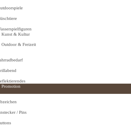
utdoorspiele
lüschtiere
asserspielfiguren
Kunst & Kultur
Outdoor & Freizeit
ahrradbedarf
rillabend
eflektierendes
Promotion
bzeichen
nstecker / Pins
uttons