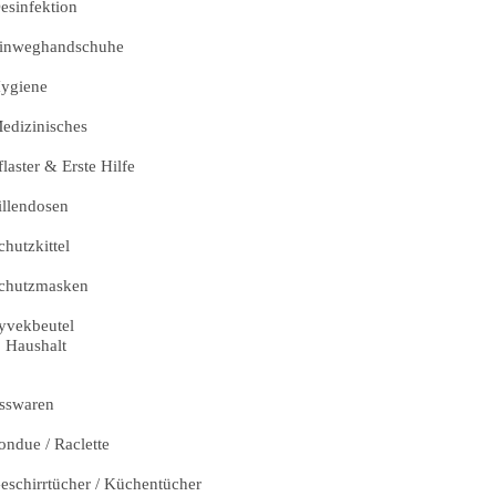
esinfektion
inweghandschuhe
ygiene
edizinisches
flaster & Erste Hilfe
illendosen
chutzkittel
chutzmasken
yvekbeutel
Haushalt
sswaren
ondue / Raclette
eschirrtücher / Küchentücher