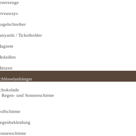
euerzeuge
iveaways
ugelschreiber
anyards / Ticketholder
agnete
edaillen
ünzen
chlüsselanhänger
chokolade
Regen- und Sonnenschirme
olfschirme
egenbekleidung
onnenschirme