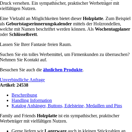
Druck versehen. Ein sympathischer, praktischer Werbeträger mit
vielfältigen Nutzen.
Eine Vielzahl an Möglichkeiten bietet dieser
Holzplatte
. Zum Beispiel
als
Geburtstagserinnerungskalender
mittels der Holzrondellen,
welche mit Namen beschriftet werden können. Als
Wochentagplaner
oder
Schlüsselbrett
.
Lassen Sie Ihrer Fantasie freien Raum.
Suchen Sie ein tolles Werbemittel, um Firmenkunden zu überraschen?
Nehmen Sie Kontakt auf.
Besuchen Sie auch die
ähnlichen Produkte
.
Unverbindliche Anfrage
Artikel:
24538
Beschreibung
Handling Information
Katalog Anhänger, Buttons, Edelsteine, Medaillen und Pins
Family and Friends
Holzplatte
ist ein sympathischer, praktischer
Werbeträger mit vielfältigen Nutzen.
Gerne liefern wir
Lagerware
auch in kleinen Stückzahlen an