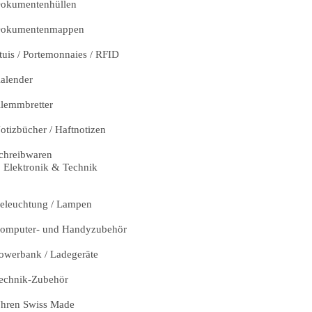
okumentenhüllen
okumentenmappen
tuis / Portemonnaies / RFID
alender
lemmbretter
otizbücher / Haftnotizen
chreibwaren
Elektronik & Technik
eleuchtung / Lampen
omputer- und Handyzubehör
owerbank / Ladegeräte
echnik-Zubehör
hren Swiss Made