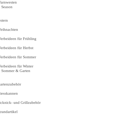
arnwesten
Season
stern
eihnachten
erbeideen für Frühling
erbeideen für Herbst
erbeideen für Sommer
erbeideen für Winter
Sommer & Garten
artenzubehör
iesskannen
icknick- und Grillzubehör
trandartikel