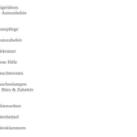
igeridoos
Autozubehör
utopflege
utozubehör
iskratzer
rste Hilfe
euchtwesten
aschenlampen
Büro & Zubehör
ktenordner
ürobedarf
üroklammern